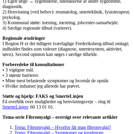
1) Egen læge → sygehistorie, udelukkelse af andre sygdomme,
diagnostik.
2) Henvisning (ved behov): reumatolog, smerteklinik, fysioterapeut,
psykolog.
3) Kommunal støtte: træning, mestring, jobcenter‑samarbejde.
4) Særlige regionale tilbud (varierer).
Regionale ændringer
I Region H er det tidligere tværfaglige Frederiksberg-tilbud omlagt;
indholdet findes som videoer (diagnose, smertesystem, aktivitet,
søvn). Second opinion kan søges i særlige tilfælde.
Forberedelse til konsultationer
• 3 vigtigste mål.
• 3 største barrierer.
• Mine mest belastende symptomer og hvornår de opstår.
• Hvilke indsatser jeg allerede har prøvet.
Støtte og hjælp: FAKS og SmerteLinjen
Få overblik over muligheder og henvisningsveje – ring til
SmerteLinjen
: 60 13 01 01.
Tema-serie Fibromyalgi – oversigt over relevante artikler
Tema: Fibromyalgi – Hvorfor får man fibromyalgi?
Tema: Fibromyalgi – Symptomer og kendetegn