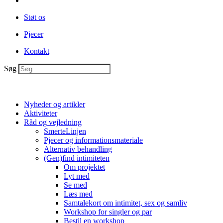
Støt os
Pjecer
Kontakt
Søg
Nyheder og artikler
Aktiviteter
Råd og vejledning
SmerteLinjen
Pjecer og informationsmateriale
Alternativ behandling
(Gen)find intimiteten
Om projektet
Lyt med
Se med
Læs med
Samtalekort om intimitet, sex og samliv
Workshop for singler og par
Bestil en workshop