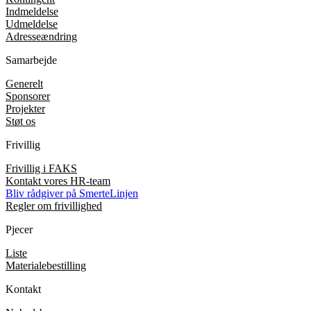
Indmeldelse
Udmeldelse
Adresseændring
Samarbejde
Generelt
Sponsorer
Projekter
Støt os
Frivillig
Frivillig i FAKS
Kontakt vores HR-team
Bliv rådgiver på SmerteLinjen
Regler om frivillighed
Pjecer
Liste
Materialebestilling
Kontakt