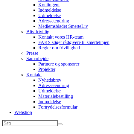
Kontingent
Indmeldelse
Udmeldelse
Adresseændring
Medlemsbladet SmerteLiv
Bliv frivillig
Kontakt vores HR-team
FAKS søger rådgivere til smertelinjen
Regler om frivillighed
Presse
Samarbejde
Partnere og sponsorer
Projekter
Kontakt
Nyhedsbrev
Adresseændring
Udmeldelse
Materialebestilling
Indmeldelse
Fortrydelsesformular
Webshop