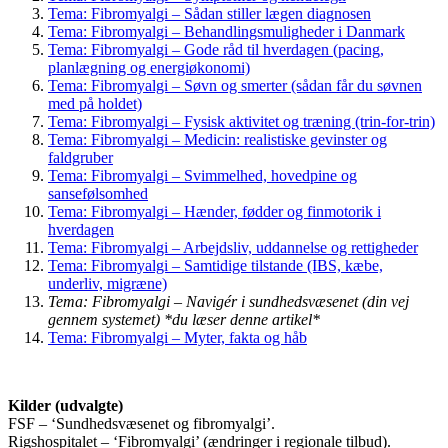
Tema: Fibromyalgi – Sådan stiller lægen diagnosen
Tema: Fibromyalgi – Behandlingsmuligheder i Danmark
Tema: Fibromyalgi – Gode råd til hverdagen (pacing,
planlægning og energiøkonomi)
Tema: Fibromyalgi – Søvn og smerter (sådan får du søvnen
med på holdet)
Tema: Fibromyalgi – Fysisk aktivitet og træning (trin-for-trin)
Tema: Fibromyalgi – Medicin: realistiske gevinster og
faldgruber
Tema: Fibromyalgi – Svimmelhed, hovedpine og
sansefølsomhed
Tema: Fibromyalgi – Hænder, fødder og finmotorik i
hverdagen
Tema: Fibromyalgi – Arbejdsliv, uddannelse og rettigheder
Tema: Fibromyalgi – Samtidige tilstande (IBS, kæbe,
underliv, migræne)
Tema: Fibromyalgi – Navigér i sundhedsvæsenet (din vej
gennem systemet) *du læser denne artikel*
Tema: Fibromyalgi – Myter, fakta og håb
Kilder (udvalgte)
FSF – ‘Sundhedsvæsenet og fibromyalgi’.
Rigshospitalet – ‘Fibromyalgi’ (ændringer i regionale tilbud).