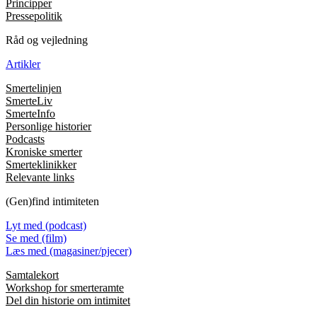
Principper
Pressepolitik
Råd og vejledning
Artikler
Smertelinjen
SmerteLiv
SmerteInfo
Personlige historier
Podcasts
Kroniske smerter
Smerteklinikker
Relevante links
(Gen)find intimiteten
Lyt med (podcast)
Se med (film)
Læs med (magasiner/pjecer)
Samtalekort
Workshop for smerteramte
Del din historie om intimitet