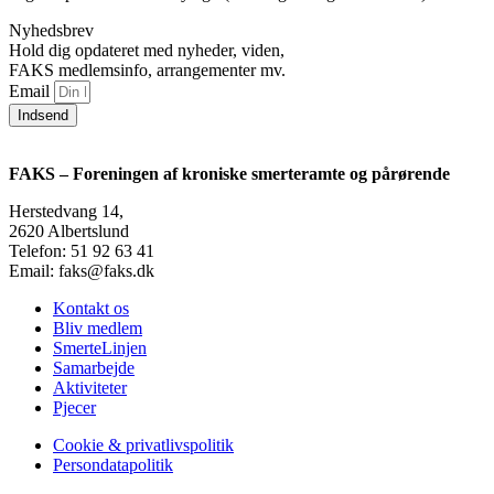
Nyhedsbrev
Hold dig opdateret med nyheder, viden,
FAKS medlemsinfo, arrangementer mv.
Email
Indsend
FAKS – Foreningen af kroniske smerteramte og pårørende
Herstedvang 14,
2620 Albertslund
Telefon: 51 92 63 41
Email: faks@faks.dk
Kontakt os
Bliv medlem
SmerteLinjen
Samarbejde
Aktiviteter
Pjecer
Cookie & privatlivspolitik
Persondatapolitik