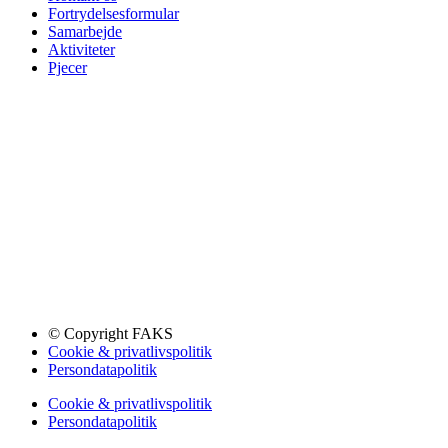
Fortrydelsesformular
Samarbejde
Aktiviteter
Pjecer
© Copyright FAKS
Cookie & privatlivspolitik
Persondatapolitik
Cookie & privatlivspolitik
Persondatapolitik