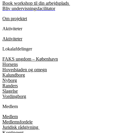
Book workshop til din arbejdsplads
Bliv undervisningsfacilitator
Om projektet
Aktiviteter
Aktiviteter
Lokalafdelinger
FAKS ungdom – København
Horsens
Hovedstaden og omegn
Kalundborg
Nyborg
Randers
Slagelse
Vordingborg
Medlem
Medlem
Medlemsfordele
Juridisk rådgivning
Kontingent