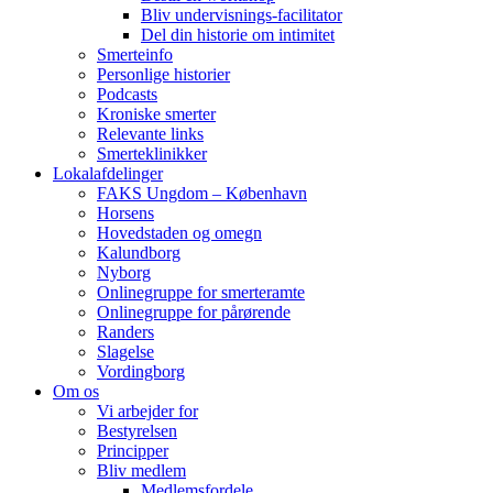
Bliv undervisnings-facilitator
Del din historie om intimitet
Smerteinfo
Personlige historier
Podcasts
Kroniske smerter
Relevante links
Smerteklinikker
Lokalafdelinger
FAKS Ungdom – København
Horsens
Hovedstaden og omegn
Kalundborg
Nyborg
Onlinegruppe for smerteramte
Onlinegruppe for pårørende
Randers
Slagelse
Vordingborg
Om os
Vi arbejder for
Bestyrelsen
Principper
Bliv medlem
Medlemsfordele