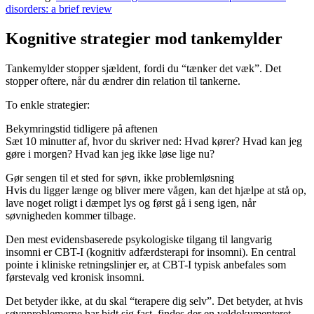
disorders: a brief review
Kognitive strategier mod tankemylder
Tankemylder stopper sjældent, fordi du “tænker det væk”. Det
stopper oftere, når du ændrer din relation til tankerne.
To enkle strategier:
Bekymringstid tidligere på aftenen
Sæt 10 minutter af, hvor du skriver ned: Hvad kører? Hvad kan jeg
gøre i morgen? Hvad kan jeg ikke løse lige nu?
Gør sengen til et sted for søvn, ikke problemløsning
Hvis du ligger længe og bliver mere vågen, kan det hjælpe at stå op,
lave noget roligt i dæmpet lys og først gå i seng igen, når
søvnigheden kommer tilbage.
Den mest evidensbaserede psykologiske tilgang til langvarig
insomni er CBT-I (kognitiv adfærdsterapi for insomni). En central
pointe i kliniske retningslinjer er, at CBT-I typisk anbefales som
førstevalg ved kronisk insomni.
Det betyder ikke, at du skal “terapere dig selv”. Det betyder, at hvis
søvnproblemerne har bidt sig fast, findes der en veldokumenteret