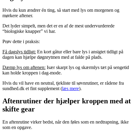
Hvis du kun ændrer én ting, så start med lys om morgenen og
mørkere aftener.
Det lyder simpelt, men det er en af de mest undervurderede
“biologiske knapper” vi har.
Prøv dette i praksis:
Få dagslys tidligt:
En kort gåtur eller bare lys i ansigtet tidligt på
dagen kan hjælpe døgnrytmen med at falde på plads.
Dæmp lys om aftenen:
Især skarpt lys og skærmlys tæt på sengetid
kan holde kroppen i dag-mode.
Hvis du vil have en neutral, tjekliste til søvnrutiner, er rådene fra
sundhed.dk et fint supplement (
læs mere
).
Aftenrutiner der hjælper kroppen med at
skifte gear
En aftenrutine virker bedst, når den føles som en nedtrapning, ikke
som en opgave.