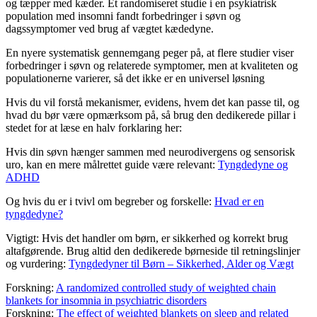
og tæpper med kæder. Et randomiseret studie i en psykiatrisk
population med insomni fandt forbedringer i søvn og
dagssymptomer ved brug af vægtet kædedyne.
En nyere systematisk gennemgang peger på, at flere studier viser
forbedringer i søvn og relaterede symptomer, men at kvaliteten og
populationerne varierer, så det ikke er en universel løsning
Hvis du vil forstå mekanismer, evidens, hvem det kan passe til, og
hvad du bør være opmærksom på, så brug den dedikerede pillar i
stedet for at læse en halv forklaring her:
Hvis din søvn hænger sammen med neurodivergens og sensorisk
uro, kan en mere målrettet guide være relevant:
Tyngdedyne og
ADHD
Og hvis du er i tvivl om begreber og forskelle:
Hvad er en
tyngdedyne?
Vigtigt: Hvis det handler om børn, er sikkerhed og korrekt brug
altafgørende. Brug altid den dedikerede børneside til retningslinjer
og vurdering:
Tyngdedyner til Børn – Sikkerhed, Alder og Vægt
Forskning:
A randomized controlled study of weighted chain
blankets for insomnia in psychiatric disorders
Forskning:
The effect of weighted blankets on sleep and related