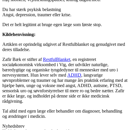
Du har stærk psykisk belastning
Angst, depression, traumer eller krise.
Det er helt legitimt at bruge egen læge som første stop.
Kildehenvisning:
Artiklen er oprindelig udgivet af Restfulblanket og genudgivet med
deres tilladelse.
Zafir Bæk er stifter af
RestfulBlanket
, en registreret
socialøkonomisk virksomhed i Vig, der udvikler naturlige,
bæredygtige og organiske tyngdedyner til mennesker med uro i
nervesystemet. Hun lever selv med
ADHD
, langvarige
søvnproblemer og traumer og har mange års praktisk erfaring med at
hjælpe børn, unge og voksne med angst, ADHD, autisme, PTSD,
sensorisk uro og søvnforstyrrelser til mere ro og bedre nætter. Zafir
er ikke læge, og indholdet på denne side er ikke medicinsk
rådgivning.
Tal altid med egen læge eller behandler om diagnoser, behandling
og ændringer i medicin.
Nyhedsbrev