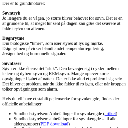
Der er to grundmotorer:
Søvntryk
Jo længere du er vågen, jo større bliver behovet for søvn. Det er en
af grundene til, at meget lur sent på dagen kan gøre det sværere at
falde i søvn om aftenen.
Døgnrytme
Din biologiske “timer”, som især styres af lys og mørke.
Døgnrytmen påvirker blandt andet temperaturregulering,
årvågenhed og hormonelle signaler.
Søvnfaser
Søvn er ikke ét ensartet “sluk”. Den bevæger sig i cykler mellem
lettere og dybere søvn og REM-søvn. Mange oplever korte
opvågninger i løbet af natten. Det er ikke altid et problem i sig selv.
Det bliver et problem, når du ikke falder til ro igen, eller når kroppen
tolker opvågningen som alarm.
Hvis du vil have et stabilt pejlemærke for søvnlængde, findes der
officielle anbefalinger:
Sundhedsstyrelsen: Anbefalinger for søvnlængde (
artikel
)
Sundhedsstyrelsen: anbefalinger for søvnlængde – til alle
aldersgrupper (
PDF download
)