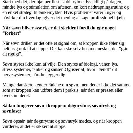
Start med det, der hjælper flest: stabil rytme, lys tidligt på dagen,
mindre lys og stimulation om aftenen, en kort nedtrapningsrutine og
en enkel strategi til tankemylder. Hvis problemet varer i uger og
påvirker din hverdag, giver det mening at søge professionel hjælp.
Når søvn bliver svært, er det sjældent fordi du gør noget
“forkert”
Når søvn driller, er det ofte et signal om, at kroppen ikke føler sig
helt tryg nok til at slippe. Det kan ske selv hos mennesker, der “gør
alt rigtigt”.
Søvn styres ikke kun af vilje. Den styres af biologi, vaner, lys,
stress-systemer, tanker og sanser. Og især af, hvor “tændt” dit
nervesystem er, når du lægger dig.
Mange danskere kender rådene om søvn, men det er ikke det samme
som at kroppen kan udføre dem i praksis, når den er presset eller
overstimuleret.
Sådan fungerer søvn i kroppen: døgnrytme, søvntryk og
søvnfaser
Søvn opstår, når døgnrytme og søvntryk mødes, og når kroppen
vurderer, at det er sikkert at slippe.