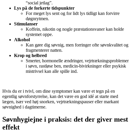
“social jetlag”.
Lys på de forkerte tidspunkter
For meget lys sent og for lidt lys tidligt kan forvirre
døgnrytmen.
Stimulanser
Koffein, nikotin og nogle præstationsvaner kan holde
systemet oppe.
Alkohol
Kan gøre dig søvnig, men forringer ofte søvnkvalitet og
fragmenterer natten.
Krop og helbred
Smerter, hormonelle ændringer, vejrtrækningsproblemer
i søvn, rastløse ben, medicin-bivirkninger eller psykisk
mistrivsel kan alle spille ind.
Hvis du er i tvivl, om dine symptomer kan være et tegn på en
egentlig søvnforstyrrelse, kan det være en god idé at starte med
lægen, især ved høj snorken, vejrtrækningspauser eller markant
søvnighed i dagtimerne.
Søvnhygiejne i praksis: det der giver mest
effekt