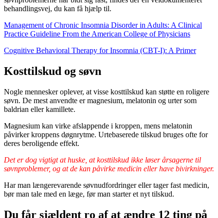
behandlingsvej, du kan få hjælp til.
Management of Chronic Insomnia Disorder in Adults: A Clinical
Practice Guideline From the American College of Physicians
Cognitive Behavioral Therapy for Insomnia (CBT-I): A Primer
Kosttilskud og søvn
Nogle mennesker oplever, at visse kosttilskud kan støtte en roligere
søvn. De mest anvendte er magnesium, melatonin og urter som
baldrian eller kamillete.
Magnesium kan virke afslappende i kroppen, mens melatonin
påvirker kroppens døgnrytme. Urtebaserede tilskud bruges ofte for
deres beroligende effekt.
Det er dog vigtigt at huske, at kosttilskud ikke løser årsagerne til
søvnproblemer, og at de kan påvirke medicin eller have bivirkninger.
Har man længerevarende søvnudfordringer eller tager fast medicin,
bør man tale med en læge, før man starter et nyt tilskud.
Du får sjældent ro af at ændre 12 ting på