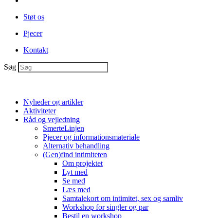
Støt os
Pjecer
Kontakt
Søg
Nyheder og artikler
Aktiviteter
Råd og vejledning
SmerteLinjen
Pjecer og informationsmateriale
Alternativ behandling
(Gen)find intimiteten
Om projektet
Lyt med
Se med
Læs med
Samtalekort om intimitet, sex og samliv
Workshop for singler og par
Bestil en workshop