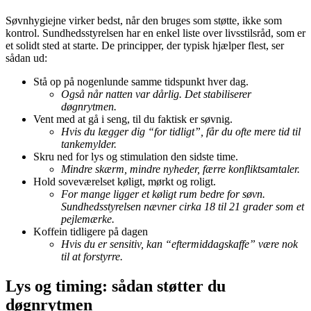
Søvnhygiejne virker bedst, når den bruges som støtte, ikke som
kontrol. Sundhedsstyrelsen har en enkel liste over livsstilsråd, som er
et solidt sted at starte. De principper, der typisk hjælper flest, ser
sådan ud:
Stå op på nogenlunde samme tidspunkt hver dag.
Også når natten var dårlig. Det stabiliserer
døgnrytmen.
Vent med at gå i seng, til du faktisk er søvnig.
Hvis du lægger dig “for tidligt”, får du ofte mere tid til
tankemylder.
Skru ned for lys og stimulation den sidste time.
Mindre skærm, mindre nyheder, færre konfliktsamtaler.
Hold soveværelset køligt, mørkt og roligt.
For mange ligger et køligt rum bedre for søvn.
Sundhedsstyrelsen nævner cirka 18 til 21 grader som et
pejlemærke.
Koffein tidligere på dagen
Hvis du er sensitiv, kan “eftermiddagskaffe” være nok
til at forstyrre.
Lys og timing: sådan støtter du
døgnrytmen