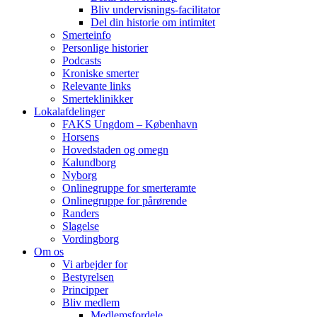
Bliv undervisnings-facilitator
Del din historie om intimitet
Smerteinfo
Personlige historier
Podcasts
Kroniske smerter
Relevante links
Smerteklinikker
Lokalafdelinger
FAKS Ungdom – København
Horsens
Hovedstaden og omegn
Kalundborg
Nyborg
Onlinegruppe for smerteramte
Onlinegruppe for pårørende
Randers
Slagelse
Vordingborg
Om os
Vi arbejder for
Bestyrelsen
Principper
Bliv medlem
Medlemsfordele