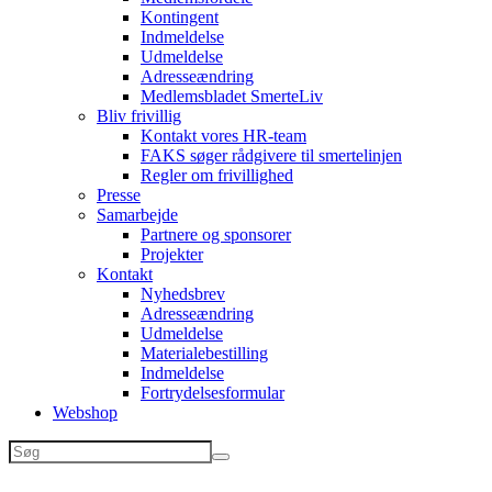
Kontingent
Indmeldelse
Udmeldelse
Adresseændring
Medlemsbladet SmerteLiv
Bliv frivillig
Kontakt vores HR-team
FAKS søger rådgivere til smertelinjen
Regler om frivillighed
Presse
Samarbejde
Partnere og sponsorer
Projekter
Kontakt
Nyhedsbrev
Adresseændring
Udmeldelse
Materialebestilling
Indmeldelse
Fortrydelsesformular
Webshop