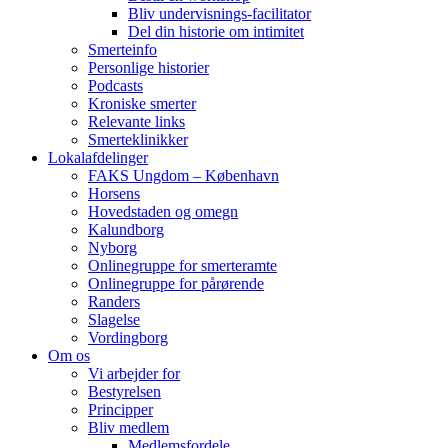
Bliv undervisnings-facilitator
Del din historie om intimitet
Smerteinfo
Personlige historier
Podcasts
Kroniske smerter
Relevante links
Smerteklinikker
Lokalafdelinger
FAKS Ungdom – København
Horsens
Hovedstaden og omegn
Kalundborg
Nyborg
Onlinegruppe for smerteramte
Onlinegruppe for pårørende
Randers
Slagelse
Vordingborg
Om os
Vi arbejder for
Bestyrelsen
Principper
Bliv medlem
Medlemsfordele