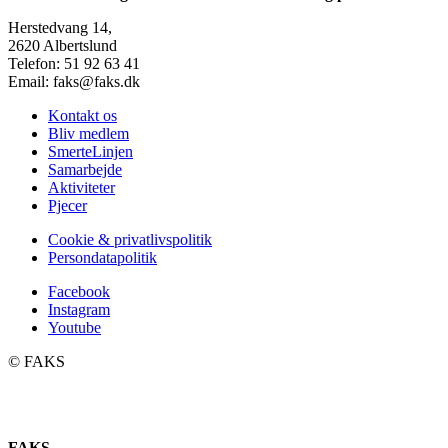
Herstedvang 14,
2620 Albertslund
Telefon: 51 92 63 41
Email: faks@faks.dk
Kontakt os
Bliv medlem
SmerteLinjen
Samarbejde
Aktiviteter
Pjecer
Cookie & privatlivspolitik
Persondatapolitik
Facebook
Instagram
Youtube
©️ FAKS
FAKS