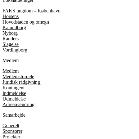
Lokalafdelinger
FAKS ungdom – København
Horsens
Hovedstaden og omegn
Kalundborg
Nyborg
Randers
Slagelse
Vordingborg
Medlem
Medlem
Medlemsfordele
Juridisk rådgivning
Kontingent
Indmeldelse
Udmeldelse
Adresseændring
Samarbejde
Generelt
Sponsorer
Projekter