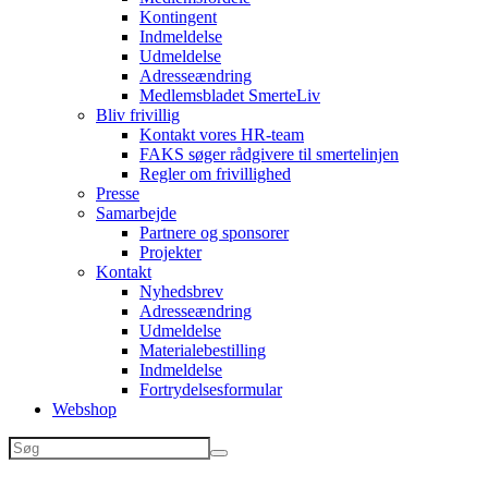
Kontingent
Indmeldelse
Udmeldelse
Adresseændring
Medlemsbladet SmerteLiv
Bliv frivillig
Kontakt vores HR-team
FAKS søger rådgivere til smertelinjen
Regler om frivillighed
Presse
Samarbejde
Partnere og sponsorer
Projekter
Kontakt
Nyhedsbrev
Adresseændring
Udmeldelse
Materialebestilling
Indmeldelse
Fortrydelsesformular
Webshop