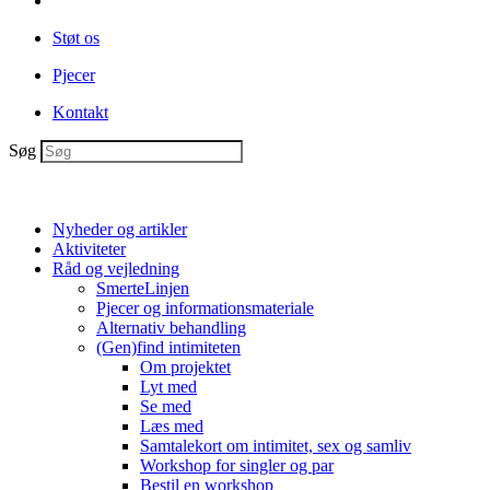
Støt os
Pjecer
Kontakt
Søg
Nyheder og artikler
Aktiviteter
Råd og vejledning
SmerteLinjen
Pjecer og informationsmateriale
Alternativ behandling
(Gen)find intimiteten
Om projektet
Lyt med
Se med
Læs med
Samtalekort om intimitet, sex og samliv
Workshop for singler og par
Bestil en workshop