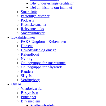
Bliv undervisnings-facilitator
Del din historie om intimitet
Smerteinfo
Personlige historier
Podcasts
Kroniske smerter
Relevante links
Smerteklinikker
Lokalafdelinger
FAKS Ungdom – København
Horsens
Hovedstaden og omegn
Kalundborg
Nyborg
Onlinegruppe for smerteramte
Onlinegruppe for pårørende
Randers
Slagelse
Vordingborg
Om os
Vi arbejder for
Bestyrelsen
Principper
Bliv medlem
Medlemsfordele