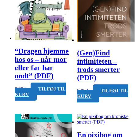
“Dragen hjemme
(Gen)Find
hos os – når mor
intimiteten –
eller far har
trods smerter
ondt” (PDF)
(PDF)
0,00
kr.
TILFØJ TIL
0,00
kr.
TILFØJ TIL
KURV
KURV
En pixibog om