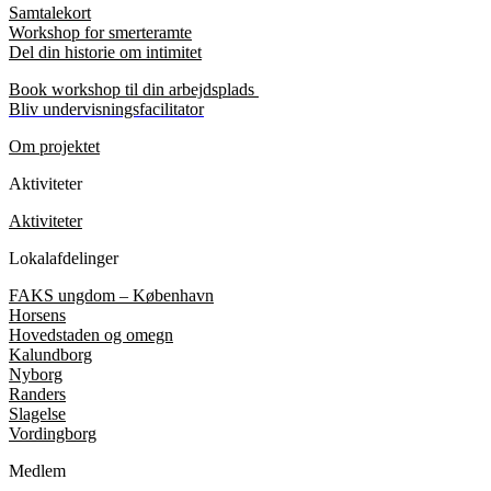
Samtalekort
Workshop for smerteramte
Del din historie om intimitet
Book workshop til din arbejdsplads
Bliv undervisningsfacilitator
Om projektet
Aktiviteter
Aktiviteter
Lokalafdelinger
FAKS ungdom – København
Horsens
Hovedstaden og omegn
Kalundborg
Nyborg
Randers
Slagelse
Vordingborg
Medlem