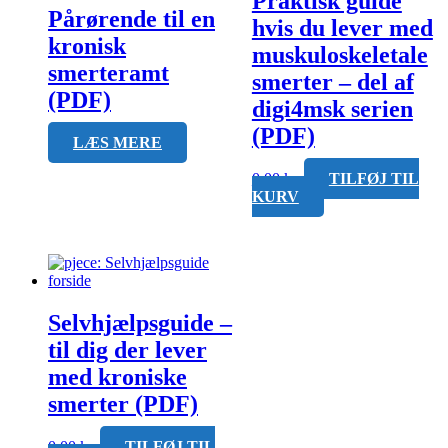
Praktisk guide
Pårørende til en
hvis du lever med
kronisk
muskuloskeletale
smerteramt
smerter – del af
(PDF)
digi4msk serien
(PDF)
LÆS MERE
0,00
kr.
TILFØJ TIL
KURV
Selvhjælpsguide –
til dig der lever
med kroniske
smerter (PDF)
0,00
kr.
TILFØJ TIL