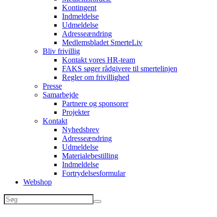
Kontingent
Indmeldelse
Udmeldelse
Adresseændring
Medlemsbladet SmerteLiv
Bliv frivillig
Kontakt vores HR-team
FAKS søger rådgivere til smertelinjen
Regler om frivillighed
Presse
Samarbejde
Partnere og sponsorer
Projekter
Kontakt
Nyhedsbrev
Adresseændring
Udmeldelse
Materialebestilling
Indmeldelse
Fortrydelsesformular
Webshop