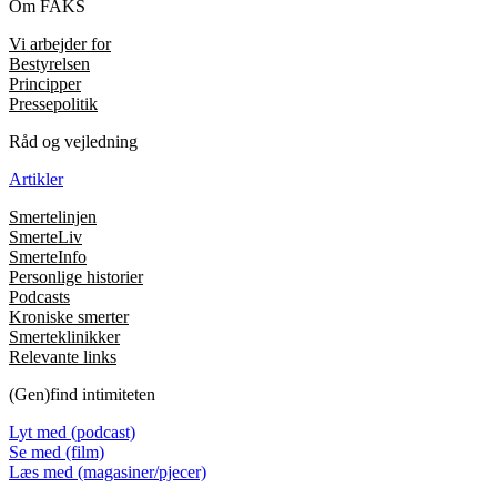
Om FAKS
Vi arbejder for
Bestyrelsen
Principper
Pressepolitik
Råd og vejledning
Artikler
Smertelinjen
SmerteLiv
SmerteInfo
Personlige historier
Podcasts
Kroniske smerter
Smerteklinikker
Relevante links
(Gen)find intimiteten
Lyt med (podcast)
Se med (film)
Læs med (magasiner/pjecer)