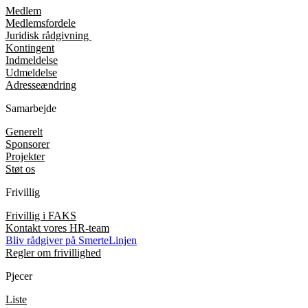
Medlem
Medlemsfordele
Juridisk rådgivning
Kontingent
Indmeldelse
Udmeldelse
Adresseændring
Samarbejde
Generelt
Sponsorer
Projekter
Støt os
Frivillig
Frivillig i FAKS
Kontakt vores HR-team
Bliv rådgiver på SmerteLinjen
Regler om frivillighed
Pjecer
Liste