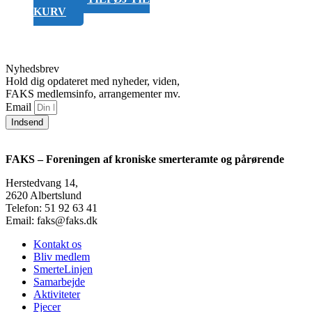
KURV
Nyhedsbrev
Hold dig opdateret med nyheder, viden,
FAKS medlemsinfo, arrangementer mv.
Email
Indsend
FAKS – Foreningen af kroniske smerteramte og pårørende
Herstedvang 14,
2620 Albertslund
Telefon: 51 92 63 41
Email: faks@faks.dk
Kontakt os
Bliv medlem
SmerteLinjen
Samarbejde
Aktiviteter
Pjecer