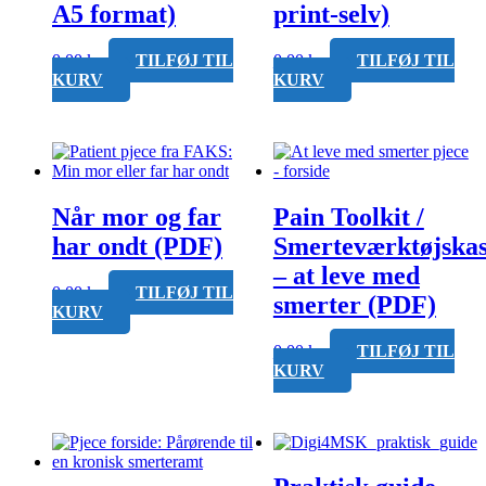
A5 format)
print-selv)
0,00
kr.
TILFØJ TIL
0,00
kr.
TILFØJ TIL
KURV
KURV
Når mor og far
Pain Toolkit /
har ondt (PDF)
Smerteværktøjska
– at leve med
0,00
kr.
TILFØJ TIL
smerter (PDF)
KURV
0,00
kr.
TILFØJ TIL
KURV