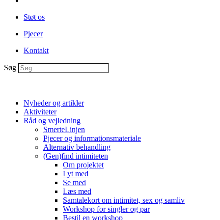
Støt os
Pjecer
Kontakt
Søg
Nyheder og artikler
Aktiviteter
Råd og vejledning
SmerteLinjen
Pjecer og informationsmateriale
Alternativ behandling
(Gen)find intimiteten
Om projektet
Lyt med
Se med
Læs med
Samtalekort om intimitet, sex og samliv
Workshop for singler og par
Bestil en workshop