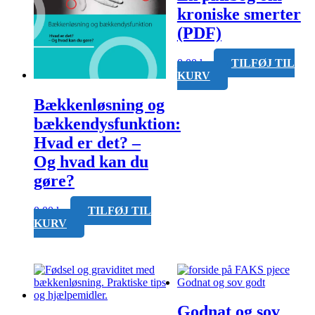
kroniske smerter
(PDF)
0,00
kr.
TILFØJ TIL
KURV
Bækkenløsning og
bækkendysfunktion:
Hvad er det? –
Og hvad kan du
gøre?
0,00
kr.
TILFØJ TIL
KURV
Godnat og sov