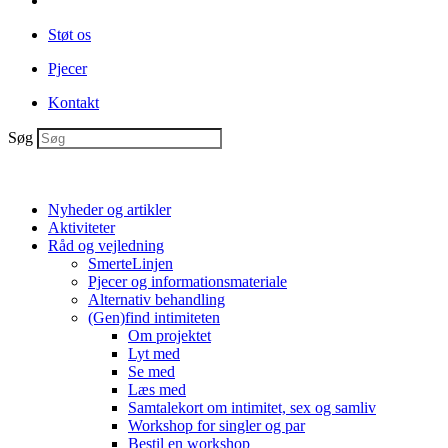
Støt os
Pjecer
Kontakt
Søg
Nyheder og artikler
Aktiviteter
Råd og vejledning
SmerteLinjen
Pjecer og informationsmateriale
Alternativ behandling
(Gen)find intimiteten
Om projektet
Lyt med
Se med
Læs med
Samtalekort om intimitet, sex og samliv
Workshop for singler og par
Bestil en workshop