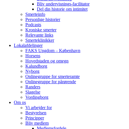
Bliv undervisnings-facilitator
Del din historie om intimitet
Smerteinfo
Personlige historier
Podcasts
Kroniske smerter
Relevante links
Smerteklinikker
Lokalafdelinger
FAKS Ungdom – København
Horsens
Hovedstaden og omegn
Kalundborg
Nyborg
Onlinegruppe for smerteramte
Onlinegruppe for pårørende
Randers
Slagelse
Vordingborg
Om os
Vi arbejder for
Bestyrelsen
Principper
Bliv medlem
Medlemsfordele