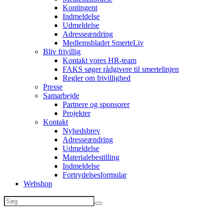
Kontingent
Indmeldelse
Udmeldelse
Adresseændring
Medlemsbladet SmerteLiv
Bliv frivillig
Kontakt vores HR-team
FAKS søger rådgivere til smertelinjen
Regler om frivillighed
Presse
Samarbejde
Partnere og sponsorer
Projekter
Kontakt
Nyhedsbrev
Adresseændring
Udmeldelse
Materialebestilling
Indmeldelse
Fortrydelsesformular
Webshop