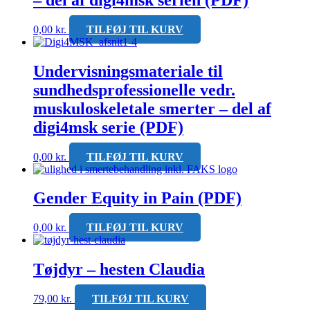
0,00
kr.
TILFØJ TIL KURV
Undervisningsmateriale til
sundhedsprofessionelle vedr.
muskuloskeletale smerter – del af
digi4msk serie (PDF)
0,00
kr.
TILFØJ TIL KURV
Gender Equity in Pain (PDF)
0,00
kr.
TILFØJ TIL KURV
Tøjdyr – hesten Claudia
79,00
kr.
TILFØJ TIL KURV