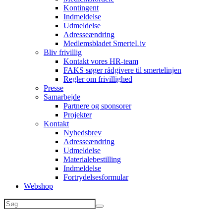
Kontingent
Indmeldelse
Udmeldelse
Adresseændring
Medlemsbladet SmerteLiv
Bliv frivillig
Kontakt vores HR-team
FAKS søger rådgivere til smertelinjen
Regler om frivillighed
Presse
Samarbejde
Partnere og sponsorer
Projekter
Kontakt
Nyhedsbrev
Adresseændring
Udmeldelse
Materialebestilling
Indmeldelse
Fortrydelsesformular
Webshop