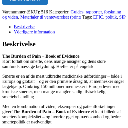
Social
Impact
of
Varenummer (SKU):
516
Kategorier:
Guides, rapporter, forskning
Pain)
og viden
,
Materialer til venteværelset (print)
Tags:
EFIC
,
politik
,
SIP
The
Burden
Beskrivelse
of
Yderligere information
Pain
(A5
Beskrivelse
/
26
The Burden of Pain – Book of Evidence
sider
Kort fortalt om smerte, dens mange ansigter og dens store
/
samfundsmæssige betydning. Hæftet er på engelsk.
ENG)
antal
Smerte er en af de mest udbredte medicinske udfordringer – både i
Europa og globalt – og er den primære årsag til, at mennesker søger
lægehjælp. Omkring 150 millioner mennesker i Europa lever med
kroniske smerter, men mange mangler stadig tilstrækkelig
smertebehandling.
Med en kombination af viden, eksempler og patientfortællinger
giver
The Burden of Pain – Book of Evidence
et klart billede af
smerters kompleksitet – og hvorfor øget opmærksomhed og bedre
smertepolitik er nødvendigt.