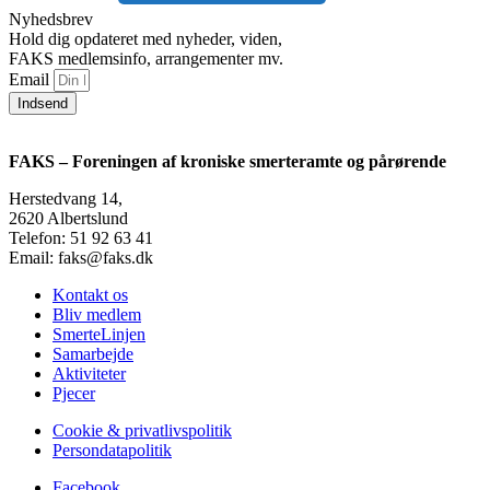
Nyhedsbrev
Hold dig opdateret med nyheder, viden,
FAKS medlemsinfo, arrangementer mv.
Email
Indsend
FAKS – Foreningen af kroniske smerteramte og pårørende
Herstedvang 14,
2620 Albertslund
Telefon: 51 92 63 41
Email: faks@faks.dk
Kontakt os
Bliv medlem
SmerteLinjen
Samarbejde
Aktiviteter
Pjecer
Cookie & privatlivspolitik
Persondatapolitik
Facebook