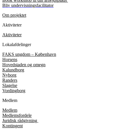
Book workshop til din arbejdsplads
Bliv undervisningsfacilitator
Om projektet
Aktiviteter
Aktiviteter
Lokalafdelinger
FAKS ungdom – København
Horsens
Hovedstaden og omegn
Kalundborg
Nyborg
Randers
Slagelse
Vordingborg
Medlem
Medlem
Medlemsfordele
Juridisk rådgivning
Kontingent