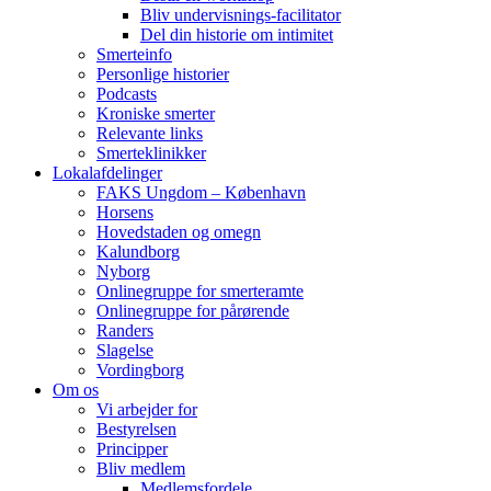
Bliv undervisnings-facilitator
Del din historie om intimitet
Smerteinfo
Personlige historier
Podcasts
Kroniske smerter
Relevante links
Smerteklinikker
Lokalafdelinger
FAKS Ungdom – København
Horsens
Hovedstaden og omegn
Kalundborg
Nyborg
Onlinegruppe for smerteramte
Onlinegruppe for pårørende
Randers
Slagelse
Vordingborg
Om os
Vi arbejder for
Bestyrelsen
Principper
Bliv medlem
Medlemsfordele