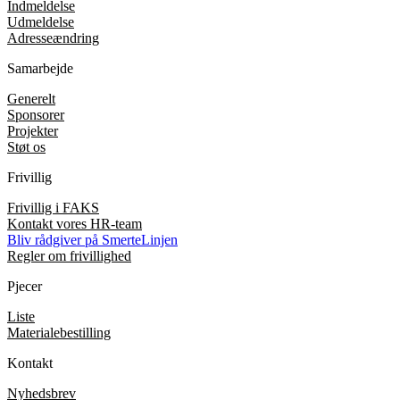
Indmeldelse
Udmeldelse
Adresseændring
Samarbejde
Generelt
Sponsorer
Projekter
Støt os
Frivillig
Frivillig i FAKS
Kontakt vores HR-team
Bliv rådgiver på SmerteLinjen
Regler om frivillighed
Pjecer
Liste
Materialebestilling
Kontakt
Nyhedsbrev