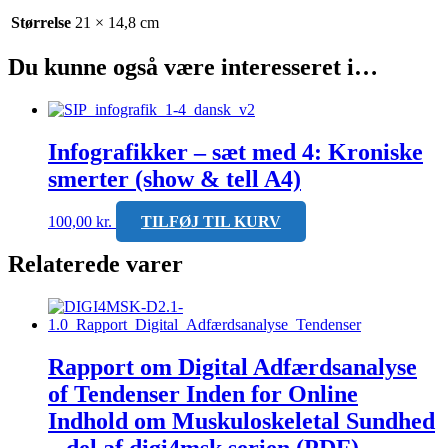
Størrelse
21 × 14,8 cm
Du kunne også være interesseret i…
Infografikker – sæt med 4: Kroniske
smerter (show & tell A4)
100,00
kr.
TILFØJ TIL KURV
Relaterede varer
Rapport om Digital Adfærdsanalyse
of Tendenser Inden for Online
Indhold om Muskuloskeletal Sundhed
– del af digi4msk serien (PDF)