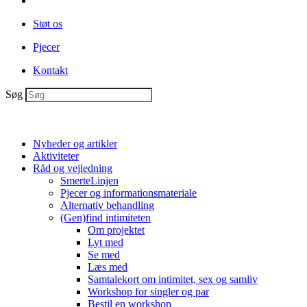
Støt os
Pjecer
Kontakt
Søg
Nyheder og artikler
Aktiviteter
Råd og vejledning
SmerteLinjen
Pjecer og informationsmateriale
Alternativ behandling
(Gen)find intimiteten
Om projektet
Lyt med
Se med
Læs med
Samtalekort om intimitet, sex og samliv
Workshop for singler og par
Bestil en workshop