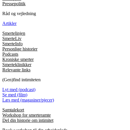
Pressepolitik
Råd og vejledning
Artikler
Smertelinjen
SmerteLiv
SmerteInfo
Personlige historier
Podcasts
Kroniske smerter
Smerteklinikker
Relevante links
(Gen)find intimiteten
Lyt med (podcast)
Se med (film)
Læs med (magasiner/pjecer)
Samtalekort
Workshop for smerteramte
Del din historie om intimitet