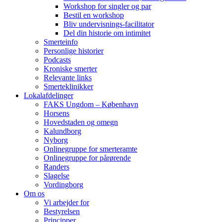
Workshop for singler og par
Bestil en workshop
Bliv undervisnings-facilitator
Del din historie om intimitet
Smerteinfo
Personlige historier
Podcasts
Kroniske smerter
Relevante links
Smerteklinikker
Lokalafdelinger
FAKS Ungdom – København
Horsens
Hovedstaden og omegn
Kalundborg
Nyborg
Onlinegruppe for smerteramte
Onlinegruppe for pårørende
Randers
Slagelse
Vordingborg
Om os
Vi arbejder for
Bestyrelsen
Principper