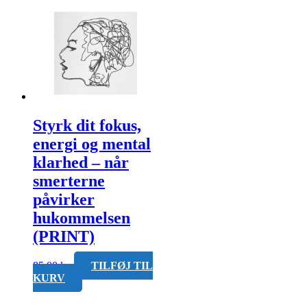
Styrk dit fokus,
energi og mental
klarhed – når
smerterne
påvirker
hukommelsen
(PRINT)
85,00
kr.
TILFØJ TIL
KURV