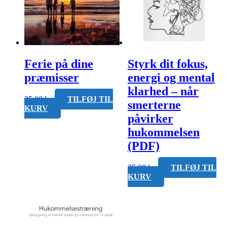
Ferie på dine
Styrk dit fokus,
præmisser
energi og mental
klarhed – når
25,00
kr.
TILFØJ TIL
smerterne
KURV
påvirker
hukommelsen
(PDF)
25,00
kr.
TILFØJ TIL
KURV