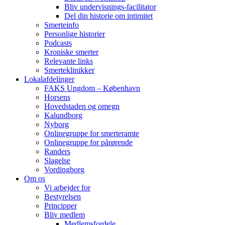
Bliv undervisnings-facilitator
Del din historie om intimitet
Smerteinfo
Personlige historier
Podcasts
Kroniske smerter
Relevante links
Smerteklinikker
Lokalafdelinger
FAKS Ungdom – København
Horsens
Hovedstaden og omegn
Kalundborg
Nyborg
Onlinegruppe for smerteramte
Onlinegruppe for pårørende
Randers
Slagelse
Vordingborg
Om os
Vi arbejder for
Bestyrelsen
Principper
Bliv medlem
Medlemsfordele