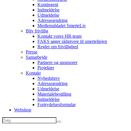
Kontingent
Indmeldelse
Udmeldelse
Adresseændring
Medlemsbladet SmerteLiv
Bliv frivillig
Kontakt vores HR-team
FAKS søger rådgivere til smertelinjen
Regler om frivillighed
Presse
Samarbejde
Partnere og sponsorer
Projekter
Kontakt
Nyhedsbrev
Adresseændring
Udmeldelse
Materialebestilling
Indmeldelse
Fortrydelsesformular
Webshop