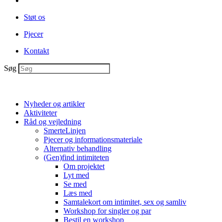
Støt os
Pjecer
Kontakt
Søg
Nyheder og artikler
Aktiviteter
Råd og vejledning
SmerteLinjen
Pjecer og informationsmateriale
Alternativ behandling
(Gen)find intimiteten
Om projektet
Lyt med
Se med
Læs med
Samtalekort om intimitet, sex og samliv
Workshop for singler og par
Bestil en workshop