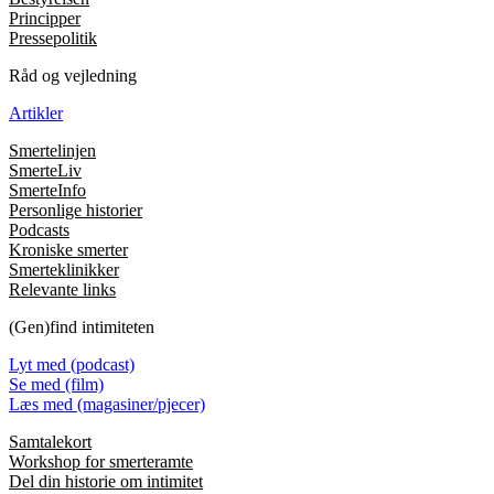
Principper
Pressepolitik
Råd og vejledning
Artikler
Smertelinjen
SmerteLiv
SmerteInfo
Personlige historier
Podcasts
Kroniske smerter
Smerteklinikker
Relevante links
(Gen)find intimiteten
Lyt med (podcast)
Se med (film)
Læs med (magasiner/pjecer)
Samtalekort
Workshop for smerteramte
Del din historie om intimitet