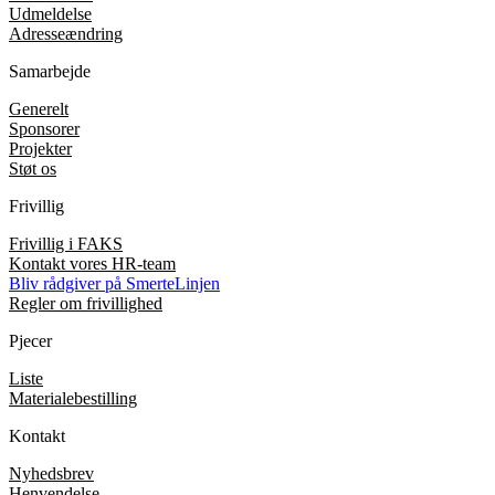
Udmeldelse
Adresseændring
Samarbejde
Generelt
Sponsorer
Projekter
Støt os
Frivillig
Frivillig i FAKS
Kontakt vores HR-team
Bliv rådgiver på SmerteLinjen
Regler om frivillighed
Pjecer
Liste
Materialebestilling
Kontakt
Nyhedsbrev
Henvendelse