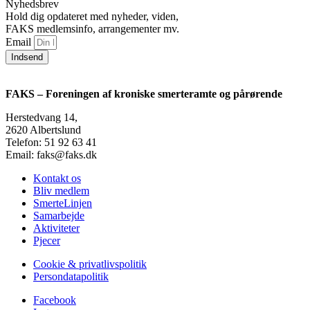
Nyhedsbrev
Hold dig opdateret med nyheder, viden,
FAKS medlemsinfo, arrangementer mv.
Email
Indsend
FAKS – Foreningen af kroniske smerteramte og pårørende
Herstedvang 14,
2620 Albertslund
Telefon: 51 92 63 41
Email: faks@faks.dk
Kontakt os
Bliv medlem
SmerteLinjen
Samarbejde
Aktiviteter
Pjecer
Cookie & privatlivspolitik
Persondatapolitik
Facebook