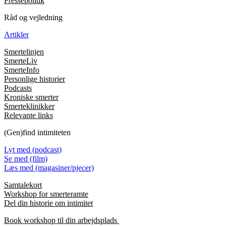
Pressepolitik
Råd og vejledning
Artikler
Smertelinjen
SmerteLiv
SmerteInfo
Personlige historier
Podcasts
Kroniske smerter
Smerteklinikker
Relevante links
(Gen)find intimiteten
Lyt med (podcast)
Se med (film)
Læs med (magasiner/pjecer)
Samtalekort
Workshop for smerteramte
Del din historie om intimitet
Book workshop til din arbejdsplads