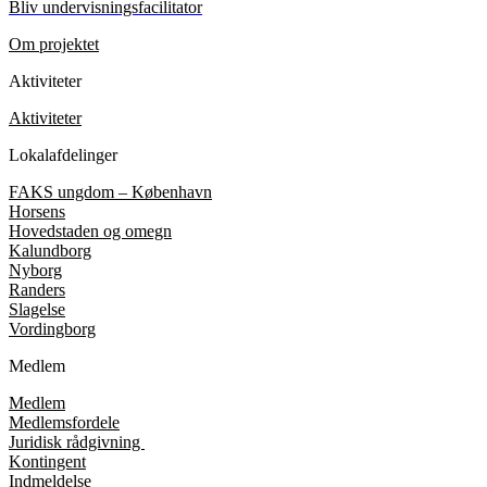
Bliv undervisningsfacilitator
Om projektet
Aktiviteter
Aktiviteter
Lokalafdelinger
FAKS ungdom – København
Horsens
Hovedstaden og omegn
Kalundborg
Nyborg
Randers
Slagelse
Vordingborg
Medlem
Medlem
Medlemsfordele
Juridisk rådgivning
Kontingent
Indmeldelse