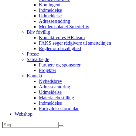
Kontingent
Indmeldelse
Udmeldelse
Adresseændring
Medlemsbladet SmerteLiv
Bliv frivillig
Kontakt vores HR-team
FAKS søger rådgivere til smertelinjen
Regler om frivillighed
Presse
Samarbejde
Partnere og sponsorer
Projekter
Kontakt
Nyhedsbrev
Adresseændring
Udmeldelse
Materialebestilling
Indmeldelse
Fortrydelsesformular
Webshop