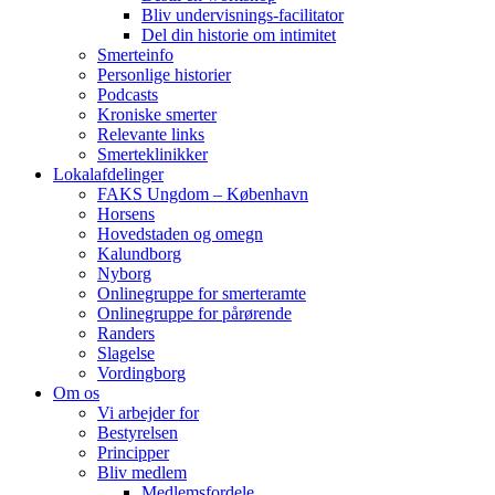
Bliv undervisnings-facilitator
Del din historie om intimitet
Smerteinfo
Personlige historier
Podcasts
Kroniske smerter
Relevante links
Smerteklinikker
Lokalafdelinger
FAKS Ungdom – København
Horsens
Hovedstaden og omegn
Kalundborg
Nyborg
Onlinegruppe for smerteramte
Onlinegruppe for pårørende
Randers
Slagelse
Vordingborg
Om os
Vi arbejder for
Bestyrelsen
Principper
Bliv medlem
Medlemsfordele