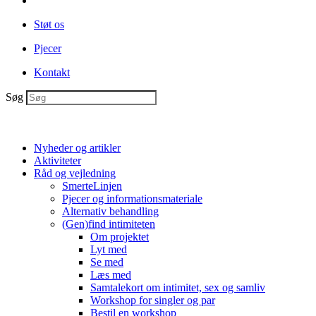
Støt os
Pjecer
Kontakt
Søg
Nyheder og artikler
Aktiviteter
Råd og vejledning
SmerteLinjen
Pjecer og informationsmateriale
Alternativ behandling
(Gen)find intimiteten
Om projektet
Lyt med
Se med
Læs med
Samtalekort om intimitet, sex og samliv
Workshop for singler og par
Bestil en workshop