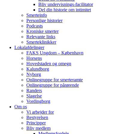
Bliv undervisnings-facilitator
Del din historie om intimitet
Smerteinfo
Personlige historier
Podcasts
Kroniske smerter
Relevante links
Smerteklinikker
Lokalafdelinger
FAKS Ungdom – København
Horsens
Hovedstaden og omegn
Kalundborg
Nyborg
Onlinegruppe for smerteramte
Onlinegruppe for pårørende
Randers
Slagelse
Vordingborg
Om os
Vi arbejder for
Bestyrelsen
Principper
Bliv medlem
Medlemsfordele