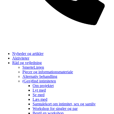
Nyheder og artikler
Aktiviteter
Råd og vejledning
SmerteLinjen
Pjecer og informationsmateriale
Alternativ behandling
(Gen)find intimiteten
Om projektet
Lyt med
Se med
Læs med
Samtalekort om intimitet, sex og samliv
Workshop for singler og par
Bestil en workshop