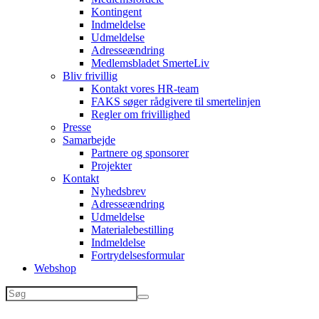
Kontingent
Indmeldelse
Udmeldelse
Adresseændring
Medlemsbladet SmerteLiv
Bliv frivillig
Kontakt vores HR-team
FAKS søger rådgivere til smertelinjen
Regler om frivillighed
Presse
Samarbejde
Partnere og sponsorer
Projekter
Kontakt
Nyhedsbrev
Adresseændring
Udmeldelse
Materialebestilling
Indmeldelse
Fortrydelsesformular
Webshop