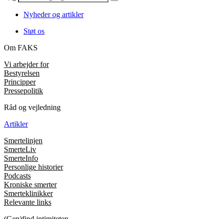
Nyheder og artikler
Støt os
Om FAKS
Vi arbejder for
Bestyrelsen
Principper
Pressepolitik
Råd og vejledning
Artikler
Smertelinjen
SmerteLiv
SmerteInfo
Personlige historier
Podcasts
Kroniske smerter
Smerteklinikker
Relevante links
(Gen)find intimiteten