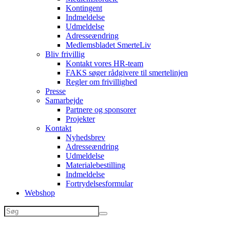
Kontingent
Indmeldelse
Udmeldelse
Adresseændring
Medlemsbladet SmerteLiv
Bliv frivillig
Kontakt vores HR-team
FAKS søger rådgivere til smertelinjen
Regler om frivillighed
Presse
Samarbejde
Partnere og sponsorer
Projekter
Kontakt
Nyhedsbrev
Adresseændring
Udmeldelse
Materialebestilling
Indmeldelse
Fortrydelsesformular
Webshop