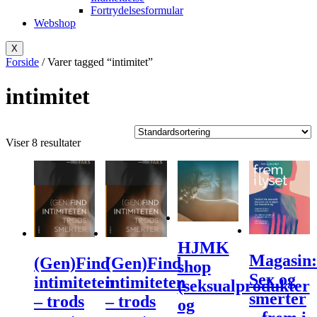
Fortrydelsesformular
Webshop
X
Forside
/ Varer tagged “intimitet”
intimitet
Viser 8 resultater
HJMK
Magasin:
(Gen)Find
(Gen)Find
shop
Sex og
intimiteten
intimiteten
(seksualprodukter
smerter
– trods
– trods
og