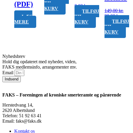
(PDF)
TIL
0,00
kr.
KURV
149,00
kr.
TILFØJ
Den
Den
99,00
kr.
TIL
LÆS
oprindelige
aktuel
TILFØJ
KURV
MERE
pris
pris
TIL
var:
er:
KURV
149,00 kr..
99,00 
Nyhedsbrev
Hold dig opdateret med nyheder, viden,
FAKS medlemsinfo, arrangementer mv.
Email
Indsend
FAKS – Foreningen af kroniske smerteramte og pårørende
Herstedvang 14,
2620 Albertslund
Telefon: 51 92 63 41
Email: faks@faks.dk
Kontakt os