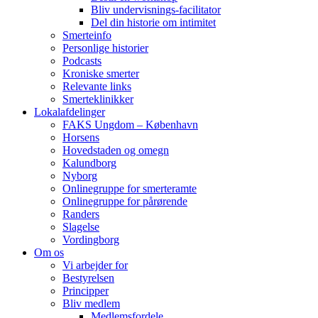
Bliv undervisnings-facilitator
Del din historie om intimitet
Smerteinfo
Personlige historier
Podcasts
Kroniske smerter
Relevante links
Smerteklinikker
Lokalafdelinger
FAKS Ungdom – København
Horsens
Hovedstaden og omegn
Kalundborg
Nyborg
Onlinegruppe for smerteramte
Onlinegruppe for pårørende
Randers
Slagelse
Vordingborg
Om os
Vi arbejder for
Bestyrelsen
Principper
Bliv medlem
Medlemsfordele