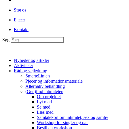
Støt os
Pjecer
Kontakt
Søg
Nyheder og artikler
Aktiviteter
Råd og vejledning
SmerteLinjen
Pjecer og informationsmateriale
Alternativ behandling
(Gen)find intimiteten
Om projektet
Lyt med
Se med
Læs med
Samtalekort om intimitet, sex og samliv
Workshop for singler og par
Bestil en workshop