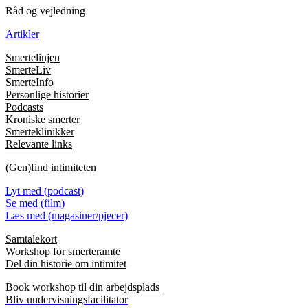
Råd og vejledning
Artikler
Smertelinjen
SmerteLiv
SmerteInfo
Personlige historier
Podcasts
Kroniske smerter
Smerteklinikker
Relevante links
(Gen)find intimiteten
Lyt med (podcast)
Se med (film)
Læs med (magasiner/pjecer)
Samtalekort
Workshop for smerteramte
Del din historie om intimitet
Book workshop til din arbejdsplads
Bliv undervisningsfacilitator