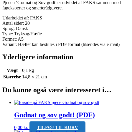
Pjecen ‘Godnat og Sov godt’ er udviklet af FAKS sammen med
fageksperter og smerterådgivere.
Udarbejdet af: FAKS
Antal sider: 20
Sprog: Dansk
Type: Tryksag/Hæfte
Format: A5
Variant: Hæftet kan bestilles i PDF format (tilsendes via e-mail)
Yderligere information
Vægt
0,1 kg
Størrelse
14,8 × 21 cm
Du kunne også være interesseret i…
Godnat og sov godt! (PDF)
0,00
kr.
TILFØJ TIL KURV