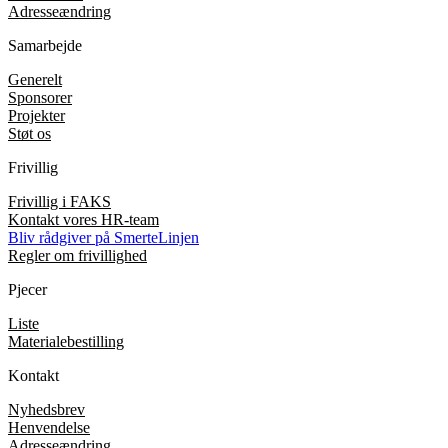
Adresseændring
Samarbejde
Generelt
Sponsorer
Projekter
Støt os
Frivillig
Frivillig i FAKS
Kontakt vores HR-team
Bliv rådgiver på SmerteLinjen
Regler om frivillighed
Pjecer
Liste
Materialebestilling
Kontakt
Nyhedsbrev
Henvendelse
Adresseændring