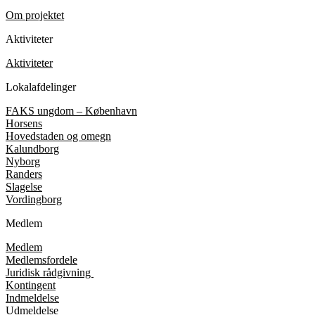
Om projektet
Aktiviteter
Aktiviteter
Lokalafdelinger
FAKS ungdom – København
Horsens
Hovedstaden og omegn
Kalundborg
Nyborg
Randers
Slagelse
Vordingborg
Medlem
Medlem
Medlemsfordele
Juridisk rådgivning
Kontingent
Indmeldelse
Udmeldelse