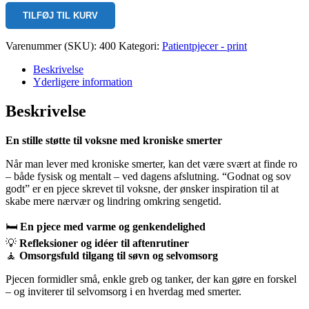
Godnat
TILFØJ TIL KURV
og
sov
godt!
Varenummer (SKU):
400
Kategori:
Patientpjecer - print
(pjece)
antal
Beskrivelse
Yderligere information
Beskrivelse
En stille støtte til voksne med kroniske smerter
Når man lever med kroniske smerter, kan det være svært at finde ro
– både fysisk og mentalt – ved dagens afslutning. “Godnat og sov
godt” er en pjece skrevet til voksne, der ønsker inspiration til at
skabe mere nærvær og lindring omkring sengetid.
🛏️
En pjece med varme og genkendelighed
💡
Refleksioner og idéer til aftenrutiner
🧘
Omsorgsfuld tilgang til søvn og selvomsorg
Pjecen formidler små, enkle greb og tanker, der kan gøre en forskel
– og inviterer til selvomsorg i en hverdag med smerter.