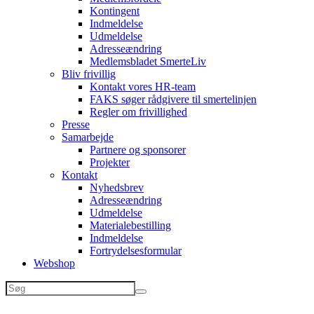
Kontingent
Indmeldelse
Udmeldelse
Adresseændring
Medlemsbladet SmerteLiv
Bliv frivillig
Kontakt vores HR-team
FAKS søger rådgivere til smertelinjen
Regler om frivillighed
Presse
Samarbejde
Partnere og sponsorer
Projekter
Kontakt
Nyhedsbrev
Adresseændring
Udmeldelse
Materialebestilling
Indmeldelse
Fortrydelsesformular
Webshop