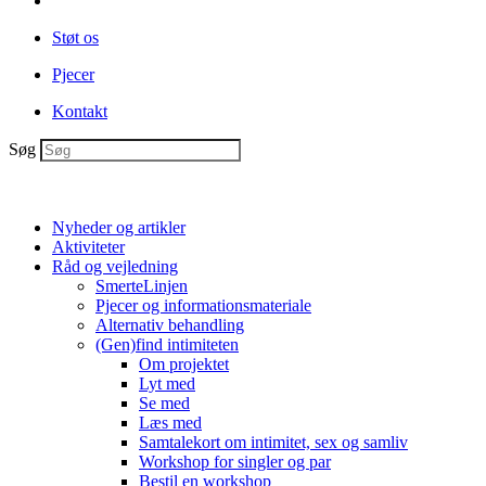
Støt os
Pjecer
Kontakt
Søg
Nyheder og artikler
Aktiviteter
Råd og vejledning
SmerteLinjen
Pjecer og informationsmateriale
Alternativ behandling
(Gen)find intimiteten
Om projektet
Lyt med
Se med
Læs med
Samtalekort om intimitet, sex og samliv
Workshop for singler og par
Bestil en workshop