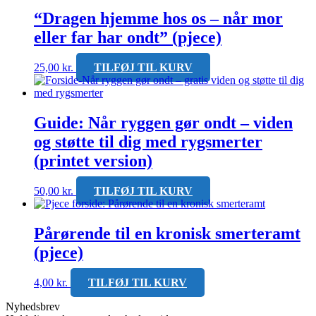
“Dragen hjemme hos os – når mor
eller far har ondt” (pjece)
25,00
kr.
TILFØJ TIL KURV
Guide: Når ryggen gør ondt – viden
og støtte til dig med rygsmerter
(printet version)
50,00
kr.
TILFØJ TIL KURV
Pårørende til en kronisk smerteramt
(pjece)
4,00
kr.
TILFØJ TIL KURV
Nyhedsbrev