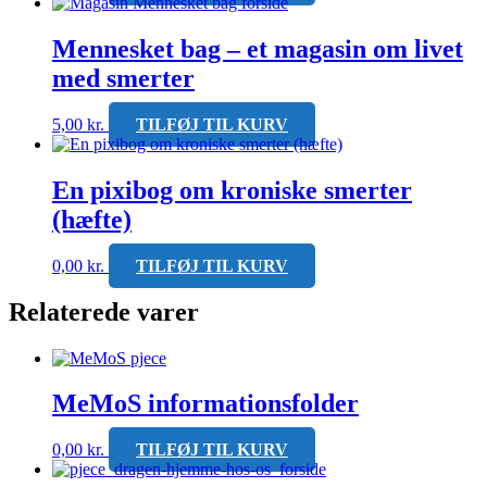
Mennesket bag – et magasin om livet
med smerter
5,00
kr.
TILFØJ TIL KURV
En pixibog om kroniske smerter
(hæfte)
0,00
kr.
TILFØJ TIL KURV
Relaterede varer
MeMoS informationsfolder
0,00
kr.
TILFØJ TIL KURV