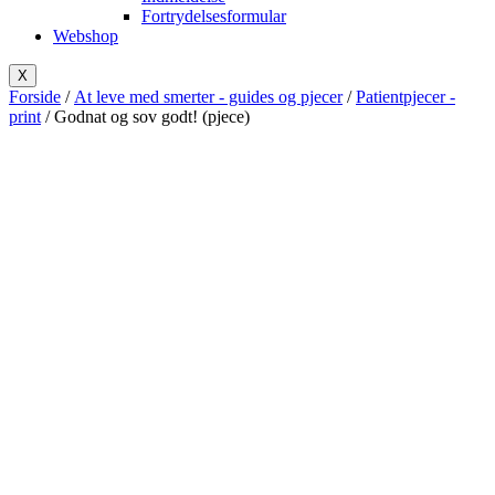
Fortrydelsesformular
Webshop
X
Forside
/
At leve med smerter - guides og pjecer
/
Patientpjecer -
print
/ Godnat og sov godt! (pjece)