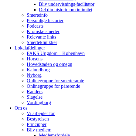
Bliv undervisnings-facilitator
Del din historie om intimitet
Smerteinfo
Personlige historier
Podcasts
Kroniske smerter
Relevante links
Smerteklinikker
Lokalafdelinger
FAKS Ungdom – København
Horsens
Hovedstaden og omegn
Kalundborg
Nyborg
Onlinegruppe for smerteramte
Onlinegruppe for pårørende
Randers
Slagelse
Vordingborg
Om os
Vi arbejder for
Bestyrelsen
Principper
Bliv medlem
Medlemsfordele