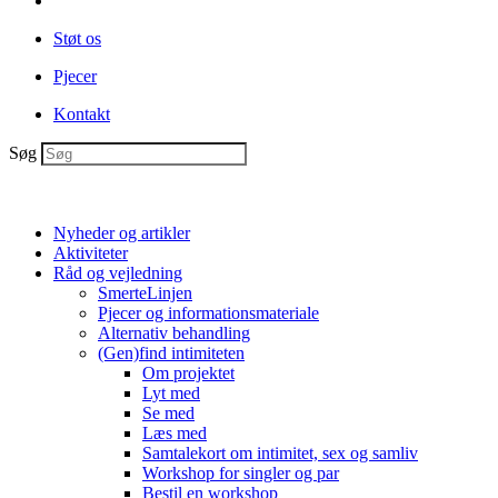
Støt os
Pjecer
Kontakt
Søg
Nyheder og artikler
Aktiviteter
Råd og vejledning
SmerteLinjen
Pjecer og informationsmateriale
Alternativ behandling
(Gen)find intimiteten
Om projektet
Lyt med
Se med
Læs med
Samtalekort om intimitet, sex og samliv
Workshop for singler og par
Bestil en workshop