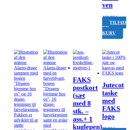
ven
119,00
kr.
TILFØJ
TIL
KURV
FAKS
Jutecot
postkort
taske
(sæt
med
med 8
FAKS
stk. –
logo
ass.+ 1
kuglepen)
99,00
kr.