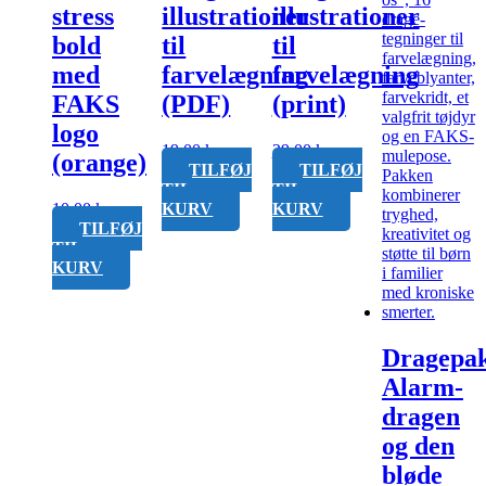
stress
illustrationer
illustrationer
bold
til
til
med
farvelægning
farvelægning
FAKS
(PDF)
(print)
logo
19,00
kr.
29,00
kr.
(orange)
TILFØJ
TILFØJ
TIL
TIL
10,00
kr.
KURV
KURV
TILFØJ
TIL
KURV
Dragepa
Alarm-
dragen
og den
bløde