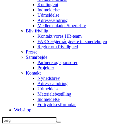
Kontingent
Indmeldelse
Udmeldelse
Adresseændring
Medlemsbladet SmerteLiv
Bliv frivillig
Kontakt vores HR-team
FAKS søger rådgivere til smertelinjen
Regler om frivillighed
Presse
Samarbejde
Partnere og sponsorer
Projekter
Kontakt
Nyhedsbrev
Adresseændring
Udmeldelse
Materialebestilling
Indmeldelse
Fortrydelsesformular
Webshop