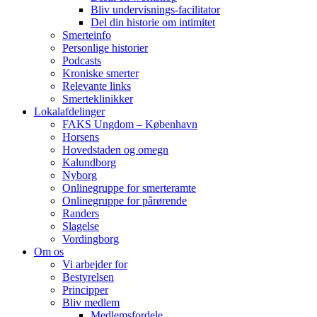
Bliv undervisnings-facilitator
Del din historie om intimitet
Smerteinfo
Personlige historier
Podcasts
Kroniske smerter
Relevante links
Smerteklinikker
Lokalafdelinger
FAKS Ungdom – København
Horsens
Hovedstaden og omegn
Kalundborg
Nyborg
Onlinegruppe for smerteramte
Onlinegruppe for pårørende
Randers
Slagelse
Vordingborg
Om os
Vi arbejder for
Bestyrelsen
Principper
Bliv medlem
Medlemsfordele