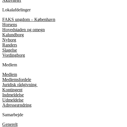
Aktiviteter
Lokalafdelinger
FAKS ungdom – København
Horsens
Hovedstaden og omegn
Kalundborg
Nyborg
Randers
Slagelse
Vordingborg
Medlem
Medlem
Medlemsfordele
Juridisk rådgivning
Kontingent
Indmeldelse
Udmeldelse
Adresseændring
Samarbejde
Generelt