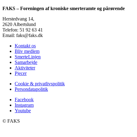
FAKS – Foreningen af kroniske smerteramte og pårørende
Herstedvang 14,
2620 Albertslund
Telefon: 51 92 63 41
Email: faks@faks.dk
Kontakt os
Bliv medlem
SmerteLinjen
Samarbejde
Aktiviteter
Pjecer
Cookie & privatlivspolitik
Persondatapolitik
Facebook
Instagram
Youtube
©️ FAKS