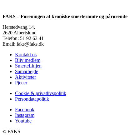
FAKS – Foreningen af kroniske smerteramte og pårørende
Herstedvang 14,
2620 Albertslund
Telefon: 51 92 63 41
Email: faks@faks.dk
Kontakt os
Bliv medlem
SmerteLinjen
Samarbejde
Aktiviteter
Pjecer
Cookie & privatlivspolitik
Persondatapolitik
Facebook
Instagram
Youtube
©️ FAKS