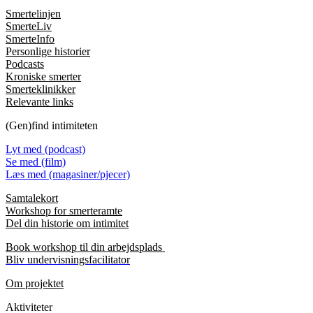
Smertelinjen
SmerteLiv
SmerteInfo
Personlige historier
Podcasts
Kroniske smerter
Smerteklinikker
Relevante links
(Gen)find intimiteten
Lyt med (podcast)
Se med (film)
Læs med (magasiner/pjecer)
Samtalekort
Workshop for smerteramte
Del din historie om intimitet
Book workshop til din arbejdsplads
Bliv undervisningsfacilitator
Om projektet
Aktiviteter