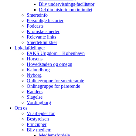
Bliv undervisnings-facilitator
Del din historie om intimitet
Smerteinfo
Personlige historier
Podcasts
Kroniske smerter
Relevante links
Smerteklinikker
Lokalafdelinger
FAKS Ungdom – København
Horsens
Hovedstaden og omegn
Kalundborg
Nyborg
Onlinegruppe for smerteramte
Onlinegruppe for pårørende
Randers
Slagelse
Vordingborg
Om os
Vi arbejder for
Bestyrelsen
Principper
Bliv medlem
Medlemsfordele