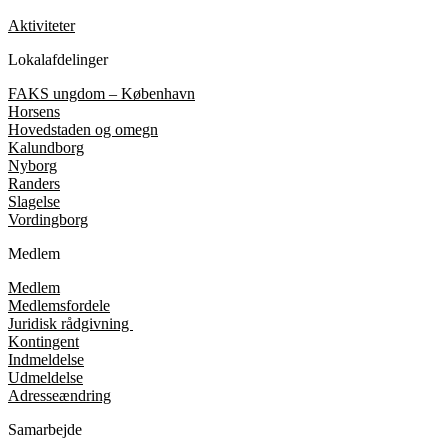
Aktiviteter
Lokalafdelinger
FAKS ungdom – København
Horsens
Hovedstaden og omegn
Kalundborg
Nyborg
Randers
Slagelse
Vordingborg
Medlem
Medlem
Medlemsfordele
Juridisk rådgivning
Kontingent
Indmeldelse
Udmeldelse
Adresseændring
Samarbejde