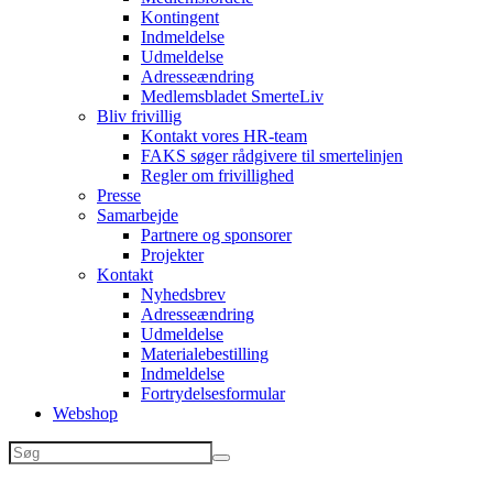
Kontingent
Indmeldelse
Udmeldelse
Adresseændring
Medlemsbladet SmerteLiv
Bliv frivillig
Kontakt vores HR-team
FAKS søger rådgivere til smertelinjen
Regler om frivillighed
Presse
Samarbejde
Partnere og sponsorer
Projekter
Kontakt
Nyhedsbrev
Adresseændring
Udmeldelse
Materialebestilling
Indmeldelse
Fortrydelsesformular
Webshop