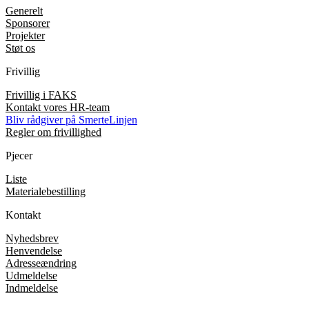
Generelt
Sponsorer
Projekter
Støt os
Frivillig
Frivillig i FAKS
Kontakt vores HR-team
Bliv rådgiver på SmerteLinjen
Regler om frivillighed
Pjecer
Liste
Materialebestilling
Kontakt
Nyhedsbrev
Henvendelse
Adresseændring
Udmeldelse
Indmeldelse