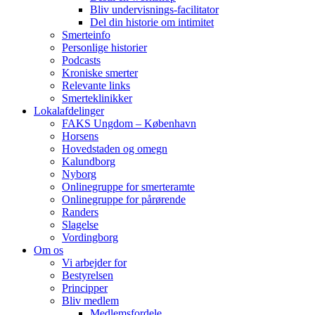
Bliv undervisnings-facilitator
Del din historie om intimitet
Smerteinfo
Personlige historier
Podcasts
Kroniske smerter
Relevante links
Smerteklinikker
Lokalafdelinger
FAKS Ungdom – København
Horsens
Hovedstaden og omegn
Kalundborg
Nyborg
Onlinegruppe for smerteramte
Onlinegruppe for pårørende
Randers
Slagelse
Vordingborg
Om os
Vi arbejder for
Bestyrelsen
Principper
Bliv medlem
Medlemsfordele