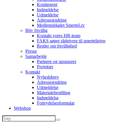
Kontingent
Indmeldelse
Udmeldelse
Adresseændring
Medlemsbladet SmerteLiv
Bliv frivillig
Kontakt vores HR-team
FAKS søger rådgivere til smertelinjen
Regler om frivillighed
Presse
Samarbejde
Partnere og sponsorer
Projekter
Kontakt
Nyhedsbrev
Adresseændring
Udmeldelse
Materialebestilling
Indmeldelse
Fortrydelsesformular
Webshop