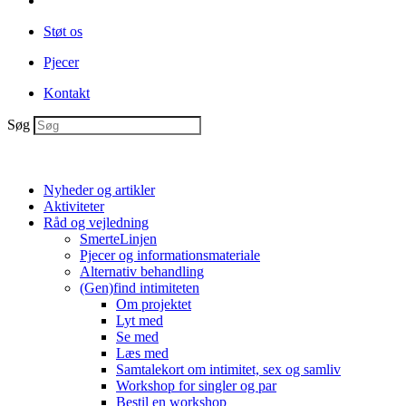
Støt os
Pjecer
Kontakt
Søg
Nyheder og artikler
Aktiviteter
Råd og vejledning
SmerteLinjen
Pjecer og informationsmateriale
Alternativ behandling
(Gen)find intimiteten
Om projektet
Lyt med
Se med
Læs med
Samtalekort om intimitet, sex og samliv
Workshop for singler og par
Bestil en workshop