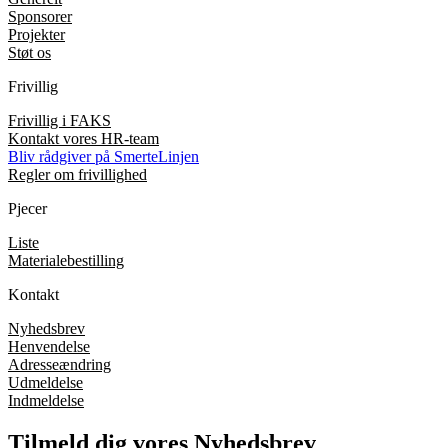
Sponsorer
Projekter
Støt os
Frivillig
Frivillig i FAKS
Kontakt vores HR-team
Bliv rådgiver på SmerteLinjen
Regler om frivillighed
Pjecer
Liste
Materialebestilling
Kontakt
Nyhedsbrev
Henvendelse
Adresseændring
Udmeldelse
Indmeldelse
Tilmeld dig vores Nyhedsbrev