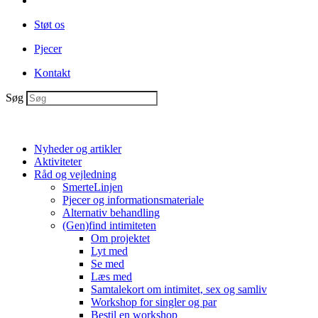
Støt os
Pjecer
Kontakt
Søg
Nyheder og artikler
Aktiviteter
Råd og vejledning
SmerteLinjen
Pjecer og informationsmateriale
Alternativ behandling
(Gen)find intimiteten
Om projektet
Lyt med
Se med
Læs med
Samtalekort om intimitet, sex og samliv
Workshop for singler og par
Bestil en workshop