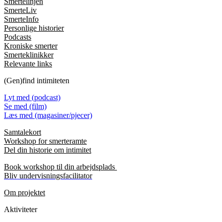
Smertelinjen
SmerteLiv
SmerteInfo
Personlige historier
Podcasts
Kroniske smerter
Smerteklinikker
Relevante links
(Gen)find intimiteten
Lyt med (podcast)
Se med (film)
Læs med (magasiner/pjecer)
Samtalekort
Workshop for smerteramte
Del din historie om intimitet
Book workshop til din arbejdsplads
Bliv undervisningsfacilitator
Om projektet
Aktiviteter