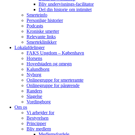
Bliv undervisnings-facilitator
Del din historie om intimitet
Smerteinfo
Personlige historier
Podcasts
Kroniske smerter
Relevante links
Smerteklinikker
Lokalafdelinger
FAKS Ungdom – København
Horsens
Hovedstaden og omegn
Kalundborg
Nyborg
Onlinegruppe for smerteramte
Onlinegruppe for pårørende
Randers
Slagelse
Vordingborg
Om os
Vi arbejder for
Bestyrelsen
Principper
Bliv medlem
Medlemsfordele