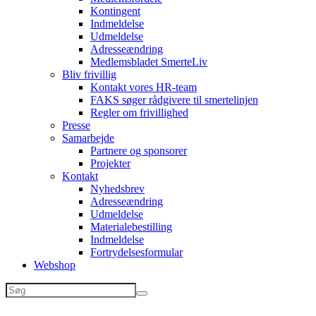
Kontingent
Indmeldelse
Udmeldelse
Adresseændring
Medlemsbladet SmerteLiv
Bliv frivillig
Kontakt vores HR-team
FAKS søger rådgivere til smertelinjen
Regler om frivillighed
Presse
Samarbejde
Partnere og sponsorer
Projekter
Kontakt
Nyhedsbrev
Adresseændring
Udmeldelse
Materialebestilling
Indmeldelse
Fortrydelsesformular
Webshop