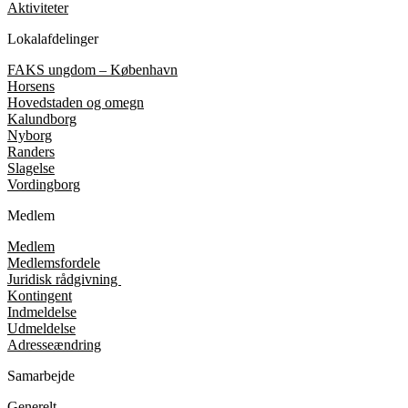
Aktiviteter
Lokalafdelinger
FAKS ungdom – København
Horsens
Hovedstaden og omegn
Kalundborg
Nyborg
Randers
Slagelse
Vordingborg
Medlem
Medlem
Medlemsfordele
Juridisk rådgivning
Kontingent
Indmeldelse
Udmeldelse
Adresseændring
Samarbejde
Generelt