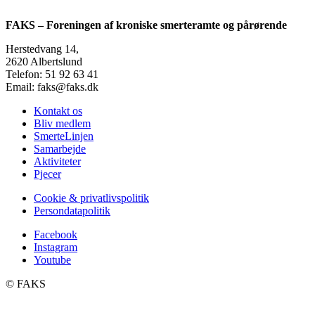
FAKS – Foreningen af kroniske smerteramte og pårørende
Herstedvang 14,
2620 Albertslund
Telefon: 51 92 63 41
Email: faks@faks.dk
Kontakt os
Bliv medlem
SmerteLinjen
Samarbejde
Aktiviteter
Pjecer
Cookie & privatlivspolitik
Persondatapolitik
Facebook
Instagram
Youtube
©️ FAKS