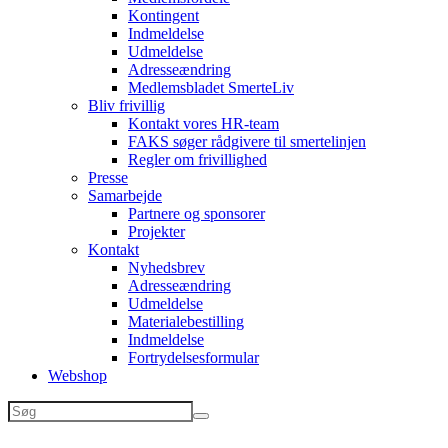
Kontingent
Indmeldelse
Udmeldelse
Adresseændring
Medlemsbladet SmerteLiv
Bliv frivillig
Kontakt vores HR-team
FAKS søger rådgivere til smertelinjen
Regler om frivillighed
Presse
Samarbejde
Partnere og sponsorer
Projekter
Kontakt
Nyhedsbrev
Adresseændring
Udmeldelse
Materialebestilling
Indmeldelse
Fortrydelsesformular
Webshop