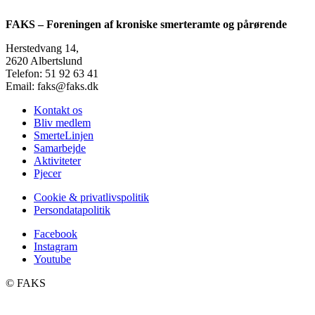
FAKS – Foreningen af kroniske smerteramte og pårørende
Herstedvang 14,
2620 Albertslund
Telefon: 51 92 63 41
Email: faks@faks.dk
Kontakt os
Bliv medlem
SmerteLinjen
Samarbejde
Aktiviteter
Pjecer
Cookie & privatlivspolitik
Persondatapolitik
Facebook
Instagram
Youtube
©️ FAKS