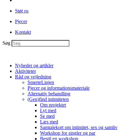
Støt os
Pjecer
Kontakt
Søg
Nyheder og artikler
Aktiviteter
Råd og vejledning
SmerteLinjen
Pjecer og informationsmateriale
Alternativ behandling
(Gen)find intimiteten
Om projektet
Lyt med
Se med
Læs med
Samtalekort om intimitet, sex og samliv
Workshop for singler og par
Bestil en workshop