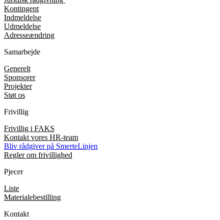
Kontingent
Indmeldelse
Udmeldelse
Adresseændring
Samarbejde
Generelt
Sponsorer
Projekter
Støt os
Frivillig
Frivillig i FAKS
Kontakt vores HR-team
Bliv rådgiver på SmerteLinjen
Regler om frivillighed
Pjecer
Liste
Materialebestilling
Kontakt