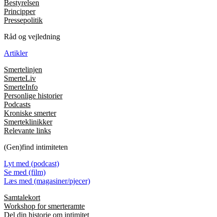
Bestyrelsen
Principper
Pressepolitik
Råd og vejledning
Artikler
Smertelinjen
SmerteLiv
SmerteInfo
Personlige historier
Podcasts
Kroniske smerter
Smerteklinikker
Relevante links
(Gen)find intimiteten
Lyt med (podcast)
Se med (film)
Læs med (magasiner/pjecer)
Samtalekort
Workshop for smerteramte
Del din historie om intimitet