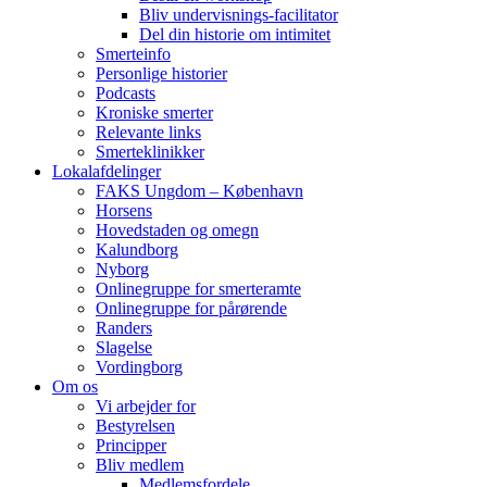
Bliv undervisnings-facilitator
Del din historie om intimitet
Smerteinfo
Personlige historier
Podcasts
Kroniske smerter
Relevante links
Smerteklinikker
Lokalafdelinger
FAKS Ungdom – København
Horsens
Hovedstaden og omegn
Kalundborg
Nyborg
Onlinegruppe for smerteramte
Onlinegruppe for pårørende
Randers
Slagelse
Vordingborg
Om os
Vi arbejder for
Bestyrelsen
Principper
Bliv medlem
Medlemsfordele