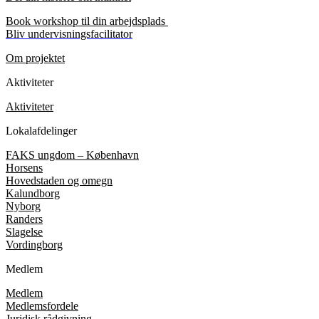
Book workshop til din arbejdsplads
Bliv undervisningsfacilitator
Om projektet
Aktiviteter
Aktiviteter
Lokalafdelinger
FAKS ungdom – København
Horsens
Hovedstaden og omegn
Kalundborg
Nyborg
Randers
Slagelse
Vordingborg
Medlem
Medlem
Medlemsfordele
Juridisk rådgivning