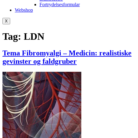
Fortrydelsesformular
Webshop
X
Tag:
LDN
Tema Fibromyalgi – Medicin: realistiske
gevinster og faldgruber