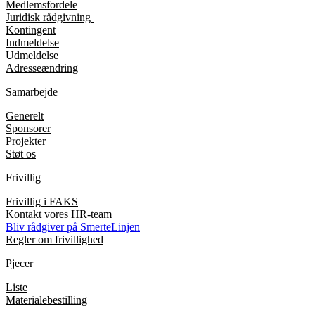
Medlemsfordele
Juridisk rådgivning
Kontingent
Indmeldelse
Udmeldelse
Adresseændring
Samarbejde
Generelt
Sponsorer
Projekter
Støt os
Frivillig
Frivillig i FAKS
Kontakt vores HR-team
Bliv rådgiver på SmerteLinjen
Regler om frivillighed
Pjecer
Liste
Materialebestilling