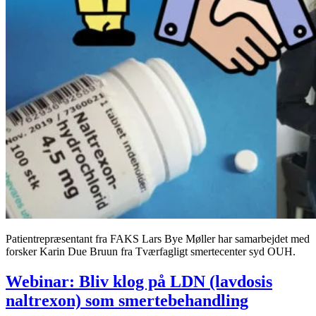
Patientrepræsentant fra FAKS Lars Bye Møller har samarbejdet med
forsker Karin Due Bruun fra Tværfagligt smertecenter syd OUH.
Webinar: Bliv klog på LDN (lavdosis
naltrexon) som smertebehandling