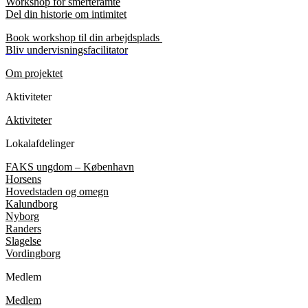
Workshop for smerteramte
Del din historie om intimitet
Book workshop til din arbejdsplads
Bliv undervisningsfacilitator
Om projektet
Aktiviteter
Aktiviteter
Lokalafdelinger
FAKS ungdom – København
Horsens
Hovedstaden og omegn
Kalundborg
Nyborg
Randers
Slagelse
Vordingborg
Medlem
Medlem