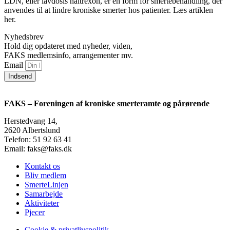
LDN, eller lavdosis naltrexon, er en form for smertebehandling, der
anvendes til at lindre kroniske smerter hos patienter. Læs artiklen
her.
Nyhedsbrev
Hold dig opdateret med nyheder, viden,
FAKS medlemsinfo, arrangementer mv.
Email
Indsend
FAKS – Foreningen af kroniske smerteramte og pårørende
Herstedvang 14,
2620 Albertslund
Telefon: 51 92 63 41
Email: faks@faks.dk
Kontakt os
Bliv medlem
SmerteLinjen
Samarbejde
Aktiviteter
Pjecer
Cookie & privatlivspolitik