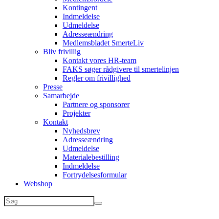
Kontingent
Indmeldelse
Udmeldelse
Adresseændring
Medlemsbladet SmerteLiv
Bliv frivillig
Kontakt vores HR-team
FAKS søger rådgivere til smertelinjen
Regler om frivillighed
Presse
Samarbejde
Partnere og sponsorer
Projekter
Kontakt
Nyhedsbrev
Adresseændring
Udmeldelse
Materialebestilling
Indmeldelse
Fortrydelsesformular
Webshop