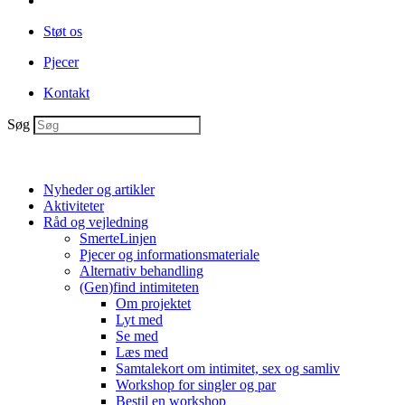
Støt os
Pjecer
Kontakt
Søg
Nyheder og artikler
Aktiviteter
Råd og vejledning
SmerteLinjen
Pjecer og informationsmateriale
Alternativ behandling
(Gen)find intimiteten
Om projektet
Lyt med
Se med
Læs med
Samtalekort om intimitet, sex og samliv
Workshop for singler og par
Bestil en workshop