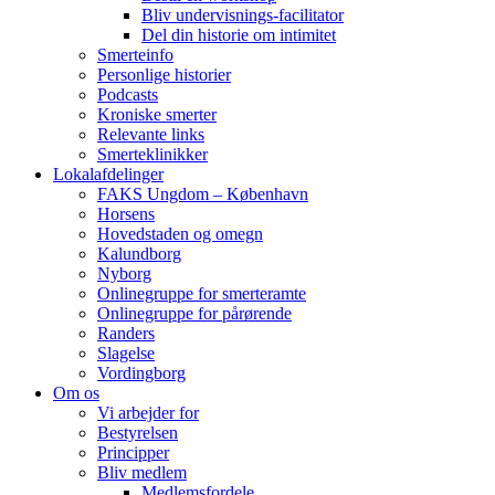
Bliv undervisnings-facilitator
Del din historie om intimitet
Smerteinfo
Personlige historier
Podcasts
Kroniske smerter
Relevante links
Smerteklinikker
Lokalafdelinger
FAKS Ungdom – København
Horsens
Hovedstaden og omegn
Kalundborg
Nyborg
Onlinegruppe for smerteramte
Onlinegruppe for pårørende
Randers
Slagelse
Vordingborg
Om os
Vi arbejder for
Bestyrelsen
Principper
Bliv medlem
Medlemsfordele