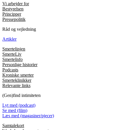
Vi arbejder for
Bestyrelsen
Principper
Pressepolitik
Råd og vejledning
Artikler
Smertelinjen
SmerteLiv
SmerteInfo
Personlige historier
Podcasts
Kroniske smerter
Smerteklinikker
Relevante links
(Gen)find intimiteten
Lyt med (podcast)
Se med (film)
Læs med (magasiner/pjecer)
Samtalekort