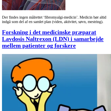
Der findes ingen målrettet ‘fibromyalgi-medicin’. Medicin bør altid
indgå som del af en samlet plan (viden, aktivitet, søvn, mestring).
Forskning i det medicinske præparat
Lavdosis Naltrexon (LDN) i samarbejde
mellem patienter og forskere