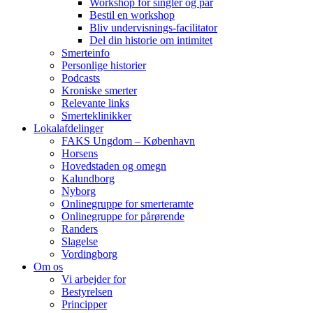
Workshop for singler og par
Bestil en workshop
Bliv undervisnings-facilitator
Del din historie om intimitet
Smerteinfo
Personlige historier
Podcasts
Kroniske smerter
Relevante links
Smerteklinikker
Lokalafdelinger
FAKS Ungdom – København
Horsens
Hovedstaden og omegn
Kalundborg
Nyborg
Onlinegruppe for smerteramte
Onlinegruppe for pårørende
Randers
Slagelse
Vordingborg
Om os
Vi arbejder for
Bestyrelsen
Principper