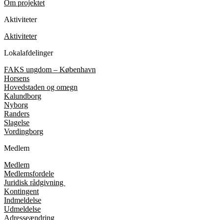
Om projektet
Aktiviteter
Aktiviteter
Lokalafdelinger
FAKS ungdom – København
Horsens
Hovedstaden og omegn
Kalundborg
Nyborg
Randers
Slagelse
Vordingborg
Medlem
Medlem
Medlemsfordele
Juridisk rådgivning
Kontingent
Indmeldelse
Udmeldelse
Adresseændring