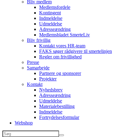
Bliv medlem
Medlemsfordele
Kontingent
Indmeldelse
Udmeldelse
Adresseændring
Medlemsbladet SmerteLiv
Bliv frivillig
Kontakt vores HR-team
FAKS søger rådgivere til smertelinjen
Regler om frivillighed
Presse
Samarbejde
Partnere og sponsorer
Projekter
Kontakt
Nyhedsbrev
Adresseændring
Udmeldelse
Materialebestilling
Indmeldelse
Fortrydelsesformular
Webshop