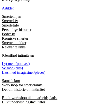
Artikler
Smertelinjen
SmerteLiv
SmerteInfo
Personlige historier
Podcasts
Kroniske smerter
Smerteklinikker
Relevante links
(Gen)find intimiteten
Lyt med (podcast)
Se med (film)
Læs med (magasiner/pjecer)
Samtalekort
Workshop for smerteramte
Del din historie om intimitet
Book workshop til din arbejdsplads
Bliv undervisningsfacilitator