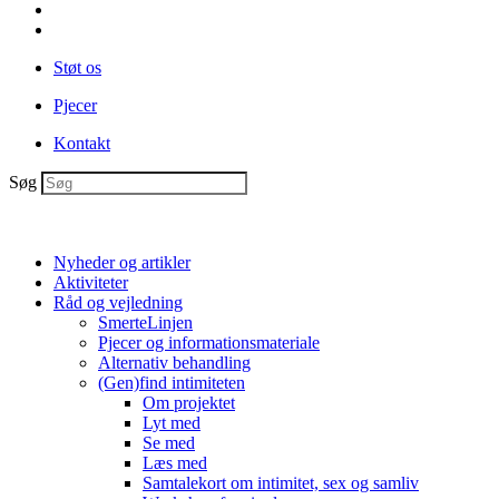
Støt os
Pjecer
Kontakt
Søg
Nyheder og artikler
Aktiviteter
Råd og vejledning
SmerteLinjen
Pjecer og informationsmateriale
Alternativ behandling
(Gen)find intimiteten
Om projektet
Lyt med
Se med
Læs med
Samtalekort om intimitet, sex og samliv