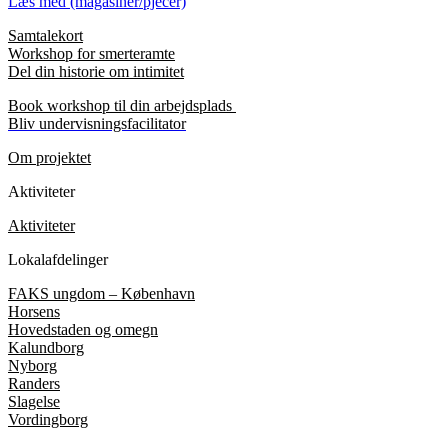
Læs med (magasiner/pjecer)
Samtalekort
Workshop for smerteramte
Del din historie om intimitet
Book workshop til din arbejdsplads
Bliv undervisningsfacilitator
Om projektet
Aktiviteter
Aktiviteter
Lokalafdelinger
FAKS ungdom – København
Horsens
Hovedstaden og omegn
Kalundborg
Nyborg
Randers
Slagelse
Vordingborg