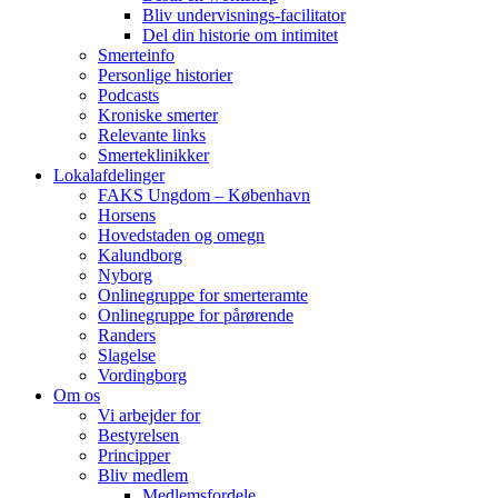
Bliv undervisnings-facilitator
Del din historie om intimitet
Smerteinfo
Personlige historier
Podcasts
Kroniske smerter
Relevante links
Smerteklinikker
Lokalafdelinger
FAKS Ungdom – København
Horsens
Hovedstaden og omegn
Kalundborg
Nyborg
Onlinegruppe for smerteramte
Onlinegruppe for pårørende
Randers
Slagelse
Vordingborg
Om os
Vi arbejder for
Bestyrelsen
Principper
Bliv medlem
Medlemsfordele