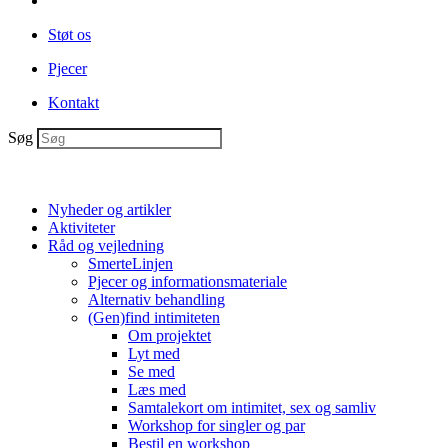
Støt os
Pjecer
Kontakt
Søg
Nyheder og artikler
Aktiviteter
Råd og vejledning
SmerteLinjen
Pjecer og informationsmateriale
Alternativ behandling
(Gen)find intimiteten
Om projektet
Lyt med
Se med
Læs med
Samtalekort om intimitet, sex og samliv
Workshop for singler og par
Bestil en workshop