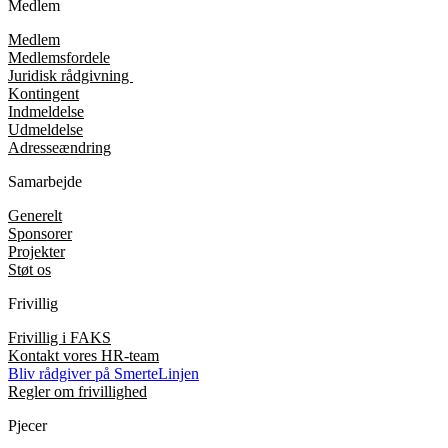
Medlem
Medlem
Medlemsfordele
Juridisk rådgivning
Kontingent
Indmeldelse
Udmeldelse
Adresseændring
Samarbejde
Generelt
Sponsorer
Projekter
Støt os
Frivillig
Frivillig i FAKS
Kontakt vores HR-team
Bliv rådgiver på SmerteLinjen
Regler om frivillighed
Pjecer