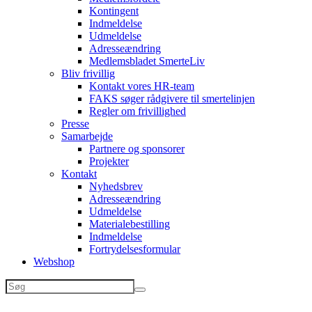
Kontingent
Indmeldelse
Udmeldelse
Adresseændring
Medlemsbladet SmerteLiv
Bliv frivillig
Kontakt vores HR-team
FAKS søger rådgivere til smertelinjen
Regler om frivillighed
Presse
Samarbejde
Partnere og sponsorer
Projekter
Kontakt
Nyhedsbrev
Adresseændring
Udmeldelse
Materialebestilling
Indmeldelse
Fortrydelsesformular
Webshop