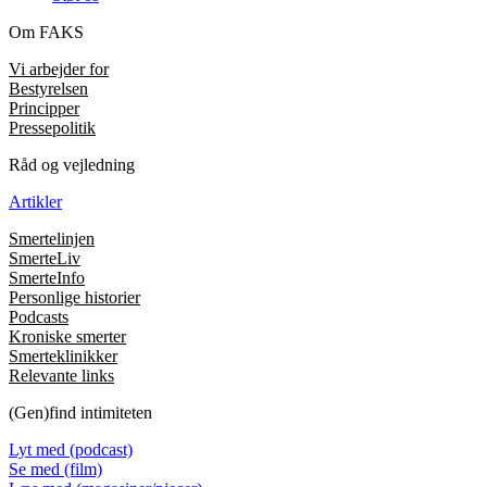
Om FAKS
Vi arbejder for
Bestyrelsen
Principper
Pressepolitik
Råd og vejledning
Artikler
Smertelinjen
SmerteLiv
SmerteInfo
Personlige historier
Podcasts
Kroniske smerter
Smerteklinikker
Relevante links
(Gen)find intimiteten
Lyt med (podcast)
Se med (film)