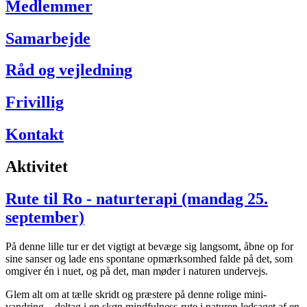
Medlemmer
Samarbejde
Råd og vejledning
Frivillig
Kontakt
Aktivitet
Rute til Ro - naturterapi (mandag 25.
september)
På denne lille tur er det vigtigt at bevæge sig langsomt, åbne op for
sine sanser og lade ens spontane opmærksomhed falde på det, som
omgiver én i nuet, og på det, man møder i naturen undervejs.
Glem alt om at tælle skridt og præstere på denne rolige mini-
vandring – deltag i en skøn mindfulness-rute i naturen ledsaget af en