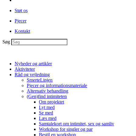
Støt os
Pjecer
Kontakt
Søg
Nyheder og artikler
Aktiviteter
Råd og vejledning
SmerteLinjen
Pjecer og informationsmateriale
Alternativ behandling
(Gen)find intimiteten
Om projektet
Lyt med
Se med
Læs med
Samtalekort om intimitet, sex og samliv
Workshop for singler og par
Bestil en workshop