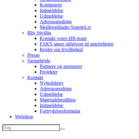
Kontingent
Indmeldelse
Udmeldelse
Adresseændring
Medlemsbladet SmerteLiv
Bliv frivillig
Kontakt vores HR-team
FAKS søger rådgivere til smertelinjen
Regler om frivillighed
Presse
Samarbejde
Partnere og sponsorer
Projekter
Kontakt
Nyhedsbrev
Adresseændring
Udmeldelse
Materialebestilling
Indmeldelse
Fortrydelsesformular
Webshop