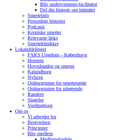
Bliv undervisnings-facilitator
Del din historie om intimitet
Smerteinfo
Personlige historier
Podcasts
Kroniske smerter
Relevante links
Smerteklinikker
Lokalafdelinger
FAKS Ungdom – København
Horsens
Hovedstaden og omegn
Kalundborg
Nyborg
Onlinegruppe for smerteramte
Onlinegruppe for pårørende
Randers
Slagelse
Vordingborg
Om os
Vi arbejder for
Bestyrelsen
Principper
Bliv medlem
Medlemsfordele