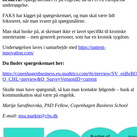
undersøgelse.
FAKS har kigget på spørgeskemaet, og man skal være lidt
fokuseret, når man svarer på spørgsmålene.
Man skal huske på, at skemaet ikke er lavet specifikt til kroniske
smerteramte – men generelt personer, som har en kronisk sygdom.
Undersøgelsen laves i samarbejde med
https://patient-
innovation.com/
Du finder spørgeskemaet her:
https://copenhagenbusiness.eu.qualtrics.com/jfe/preview/SV_enB
Q_CHL=preview&Q_SurveyVersionID=current
Skulle man have spørgsmål, så kan man kontakte følgende – husk al
kommunikation skal være på engelsk.
Marija Sarafinovska, PhD Fellow, Copenhagen Business School
E-mail:
msa.marktg@cbs.dk