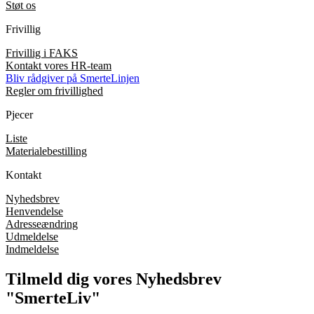
Støt os
Frivillig
Frivillig i FAKS
Kontakt vores HR-team
Bliv rådgiver på SmerteLinjen
Regler om frivillighed
Pjecer
Liste
Materialebestilling
Kontakt
Nyhedsbrev
Henvendelse
Adresseændring
Udmeldelse
Indmeldelse
Tilmeld dig vores Nyhedsbrev
"SmerteLiv"