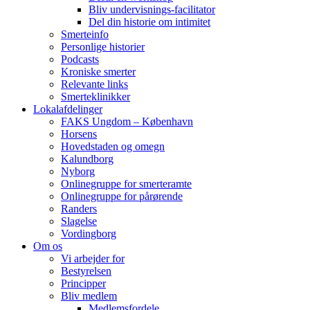
Bliv undervisnings-facilitator
Del din historie om intimitet
Smerteinfo
Personlige historier
Podcasts
Kroniske smerter
Relevante links
Smerteklinikker
Lokalafdelinger
FAKS Ungdom – København
Horsens
Hovedstaden og omegn
Kalundborg
Nyborg
Onlinegruppe for smerteramte
Onlinegruppe for pårørende
Randers
Slagelse
Vordingborg
Om os
Vi arbejder for
Bestyrelsen
Principper
Bliv medlem
Medlemsfordele