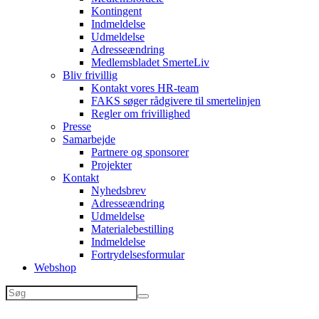
Kontingent
Indmeldelse
Udmeldelse
Adresseændring
Medlemsbladet SmerteLiv
Bliv frivillig
Kontakt vores HR-team
FAKS søger rådgivere til smertelinjen
Regler om frivillighed
Presse
Samarbejde
Partnere og sponsorer
Projekter
Kontakt
Nyhedsbrev
Adresseændring
Udmeldelse
Materialebestilling
Indmeldelse
Fortrydelsesformular
Webshop