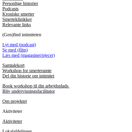
Personlige historier
Podcasts
Kroniske smerter
Smerteklinikker
Relevante links
(Gen)find intimiteten
Lyt med (podcast)
Se med (film)
Læs med (magasiner/pjecer)
Samtalekort
Workshop for smerteramte
Del din historie om intimitet
Book workshop til din arbejdsplads
Bliv undervisningsfacilitator
Om projektet
Aktiviteter
Aktiviteter
Lokalafdelinger