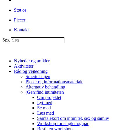
Støt os
Pjecer
Kontakt
Søg
Nyheder og artikler
Aktiviteter
Råd og vejledning
SmerteLinjen
Pjecer og informationsmateriale
Alternativ behandling
(Gen)find intimiteten
Om projektet
Lyt med
Se med
Læs med
Samtalekort om intimitet, sex og samliv
Workshop for singler og par
Bestil en workshop