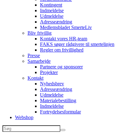
Kontingent
Indmeldelse
Udmeldelse
Adresseændring
Medlemsbladet SmerteLiv
Bliv frivillig
Kontakt vores HR-team
FAKS søger rådgivere til smertelinjen
Regler om frivillighed
Presse
Samarbejde
Partnere og sponsorer
Projekter
Kontakt
Nyhedsbrev
Adresseændring
Udmeldelse
Materialebestilling
Indmeldelse
Fortrydelsesformular
Webshop