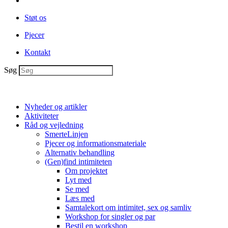
Støt os
Pjecer
Kontakt
Søg
Nyheder og artikler
Aktiviteter
Råd og vejledning
SmerteLinjen
Pjecer og informationsmateriale
Alternativ behandling
(Gen)find intimiteten
Om projektet
Lyt med
Se med
Læs med
Samtalekort om intimitet, sex og samliv
Workshop for singler og par
Bestil en workshop