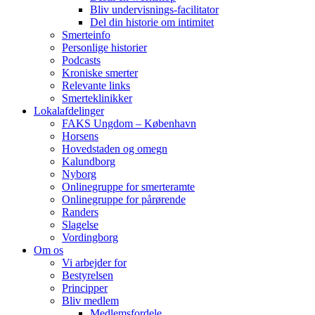
Bliv undervisnings-facilitator
Del din historie om intimitet
Smerteinfo
Personlige historier
Podcasts
Kroniske smerter
Relevante links
Smerteklinikker
Lokalafdelinger
FAKS Ungdom – København
Horsens
Hovedstaden og omegn
Kalundborg
Nyborg
Onlinegruppe for smerteramte
Onlinegruppe for pårørende
Randers
Slagelse
Vordingborg
Om os
Vi arbejder for
Bestyrelsen
Principper
Bliv medlem
Medlemsfordele