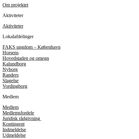
Om projektet
Aktiviteter
Aktiviteter
Lokalafdelinger
FAKS ungdom – København
Horsens
Hovedstaden og omegn
Kalundborg
Nyborg
Randers
Slagelse
Vordingborg
Medlem
Medlem
Medlemsfordele
Juridisk rådgivning
Kontingent
Indmeldelse
Udmeldelse