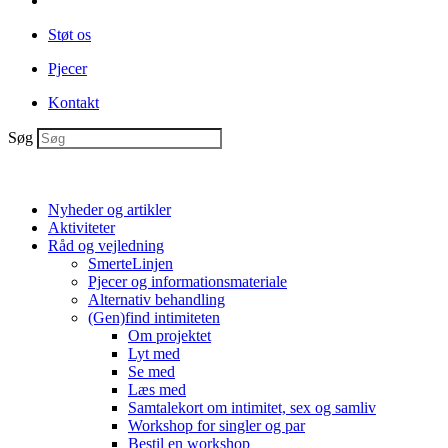
Støt os
Pjecer
Kontakt
Søg
Nyheder og artikler
Aktiviteter
Råd og vejledning
SmerteLinjen
Pjecer og informationsmateriale
Alternativ behandling
(Gen)find intimiteten
Om projektet
Lyt med
Se med
Læs med
Samtalekort om intimitet, sex og samliv
Workshop for singler og par
Bestil en workshop