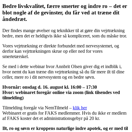
Bedre livskvalitet, færre smerter og indre ro – det er
blot nogle af de gevinster, du får ved at træne dit
åndedræt.
Der findes mange øvelser og teknikker til at gøre din vejrtrækning
bedre, men det er heldigvis ikke så kompliceret, som du måske tror.
Vores vejrtrækning er direkte forbundet med nervesystemet, og
derfor kan vejrtrækningen skrue op eller ned for vores
smertetærskel.
Se med i dette webinar hvor Annbrit Olsen giver dig et indblik i,
hvor nemt du kan træne din vejrtrækning så du får mere ilt til dine
celler, mere ro i dit nervesystem og en bedre søvn.
Hvornår: onsdag d. 16. august kl. 16:00 – 17:30
Hvor: webinaret foregår online via zoom (link tilsendes ved
tilmelding)
Tilmelding foregår via NemTilmeld –
klik her
Webinaret er gratis for FAKS medlemmer. Hvis du ikke er medlem
af FAKS koster det et administrationsgebyr på 20 kr.
Ilt, ro og søvn er kroppens naturlige indre apotek, og er med til