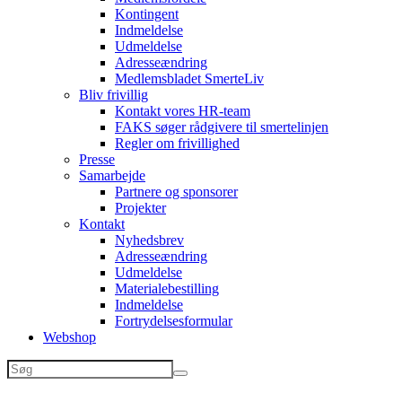
Kontingent
Indmeldelse
Udmeldelse
Adresseændring
Medlemsbladet SmerteLiv
Bliv frivillig
Kontakt vores HR-team
FAKS søger rådgivere til smertelinjen
Regler om frivillighed
Presse
Samarbejde
Partnere og sponsorer
Projekter
Kontakt
Nyhedsbrev
Adresseændring
Udmeldelse
Materialebestilling
Indmeldelse
Fortrydelsesformular
Webshop