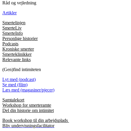
Råd og vejledning
Artikler
Smertelinjen
SmerteLiv
SmerteInfo
Personlige historier
Podcasts
Kroniske smerter
Smerteklinikker
Relevante links
(Gen)find intimiteten
Lyt med (podcast)
Se med (film)
Læs med (magasiner/pjecer)
Samtalekort
Workshop for smerteramte
Del din historie om intimitet
Book workshop til din arbejdsplads
Bliv undervisningsfacilitator