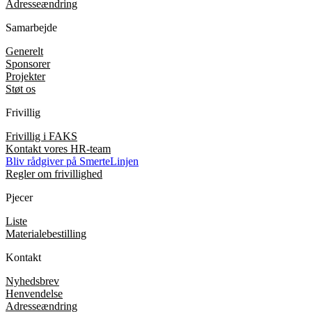
Adresseændring
Samarbejde
Generelt
Sponsorer
Projekter
Støt os
Frivillig
Frivillig i FAKS
Kontakt vores HR-team
Bliv rådgiver på SmerteLinjen
Regler om frivillighed
Pjecer
Liste
Materialebestilling
Kontakt
Nyhedsbrev
Henvendelse
Adresseændring