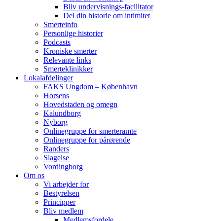
Bliv undervisnings-facilitator
Del din historie om intimitet
Smerteinfo
Personlige historier
Podcasts
Kroniske smerter
Relevante links
Smerteklinikker
Lokalafdelinger
FAKS Ungdom – København
Horsens
Hovedstaden og omegn
Kalundborg
Nyborg
Onlinegruppe for smerteramte
Onlinegruppe for pårørende
Randers
Slagelse
Vordingborg
Om os
Vi arbejder for
Bestyrelsen
Principper
Bliv medlem
Medlemsfordele