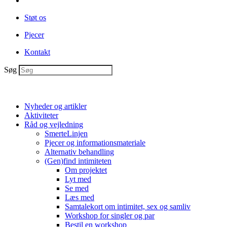
Støt os
Pjecer
Kontakt
Søg
Nyheder og artikler
Aktiviteter
Råd og vejledning
SmerteLinjen
Pjecer og informationsmateriale
Alternativ behandling
(Gen)find intimiteten
Om projektet
Lyt med
Se med
Læs med
Samtalekort om intimitet, sex og samliv
Workshop for singler og par
Bestil en workshop