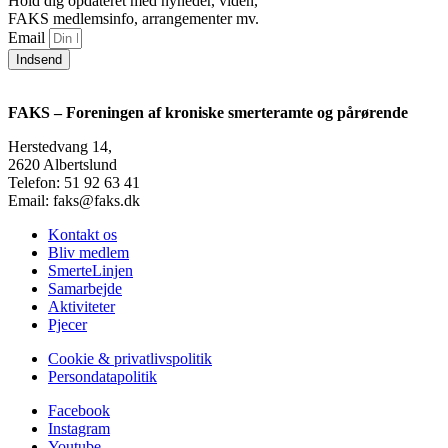
Hold dig opdateret med nyheder, viden,
FAKS medlemsinfo, arrangementer mv.
Email
Indsend
FAKS – Foreningen af kroniske smerteramte og pårørende
Herstedvang 14,
2620 Albertslund
Telefon: 51 92 63 41
Email: faks@faks.dk
Kontakt os
Bliv medlem
SmerteLinjen
Samarbejde
Aktiviteter
Pjecer
Cookie & privatlivspolitik
Persondatapolitik
Facebook
Instagram
Youtube