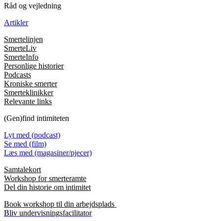
Råd og vejledning
Artikler
Smertelinjen
SmerteLiv
SmerteInfo
Personlige historier
Podcasts
Kroniske smerter
Smerteklinikker
Relevante links
(Gen)find intimiteten
Lyt med (podcast)
Se med (film)
Læs med (magasiner/pjecer)
Samtalekort
Workshop for smerteramte
Del din historie om intimitet
Book workshop til din arbejdsplads
Bliv undervisningsfacilitator