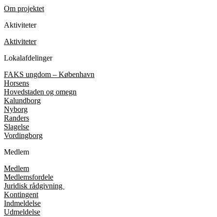
Om projektet
Aktiviteter
Aktiviteter
Lokalafdelinger
FAKS ungdom – København
Horsens
Hovedstaden og omegn
Kalundborg
Nyborg
Randers
Slagelse
Vordingborg
Medlem
Medlem
Medlemsfordele
Juridisk rådgivning
Kontingent
Indmeldelse
Udmeldelse