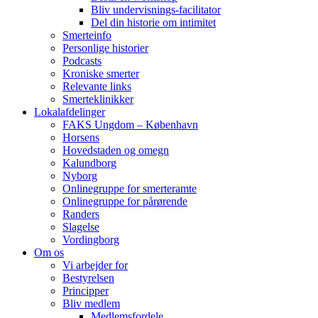
Bliv undervisnings-facilitator
Del din historie om intimitet
Smerteinfo
Personlige historier
Podcasts
Kroniske smerter
Relevante links
Smerteklinikker
Lokalafdelinger
FAKS Ungdom – København
Horsens
Hovedstaden og omegn
Kalundborg
Nyborg
Onlinegruppe for smerteramte
Onlinegruppe for pårørende
Randers
Slagelse
Vordingborg
Om os
Vi arbejder for
Bestyrelsen
Principper
Bliv medlem
Medlemsfordele