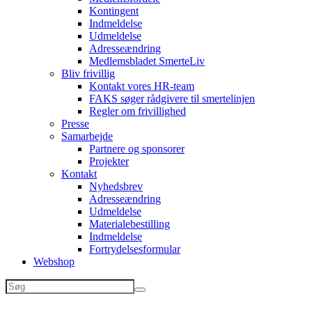
Kontingent
Indmeldelse
Udmeldelse
Adresseændring
Medlemsbladet SmerteLiv
Bliv frivillig
Kontakt vores HR-team
FAKS søger rådgivere til smertelinjen
Regler om frivillighed
Presse
Samarbejde
Partnere og sponsorer
Projekter
Kontakt
Nyhedsbrev
Adresseændring
Udmeldelse
Materialebestilling
Indmeldelse
Fortrydelsesformular
Webshop