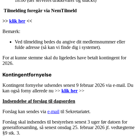
18.00 (der serveres drikkevarer og snacks)
Tilmelding foregår via NemTilmeld
>>
klik her
<<
Bemærk:
Ved tilmelding bedes du angive dit medlemsnummer eller
fulde adresse (så kan vi finde dig i systemet).
For at kunne stemme skal du ligeledes have betalt kontingent for
2026.
Kontingentfornyelse
Kontingent fornyelse udsendes senest 9 februar 2026 via e-mail. Du
kan også forny allerede nu >>
klik her
>>
Indsendelse af forslag til dagsorden
Forslag kan sendes via
e-mail
til Sekretariatet.
Forslag skal indsendes til bestyrelsen senest 3 uger før datoen for
generalforsamling, så senest onsdag 25. februar 2026 jf. vedtægterne
§9 stk. 3.