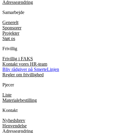
Adresseændring
Samarbejde
Generelt
Sponsorer
Projekter
Støt os
Frivillig
Frivillig i FAKS
Kontakt vores HR-team
Bliv rådgiver på SmerteLinjen
Regler om frivillighed
Pjecer
Liste
Materialebestilling
Kontakt
Nyhedsbrev
Henvendelse
Adresseændring