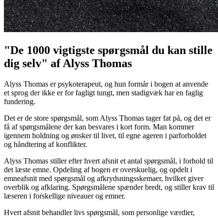
"De 1000 vigtigste spørgsmål du kan stille
dig selv" af Alyss Thomas
Alyss Thomas er psykoterapeut, og hun formår i bogen at anvende
et sprog der ikke er for fagligt tungt, men stadigvæk har en faglig
fundering.
Det er de store spørgsmål, som Alyss Thomas tager fat på, og det er
få af spørgsmålene der kan besvares i kort form. Man kommer
igennem holdning og ønsker til livet, til egne ageren i parforholdet
og håndtering af konflikter.
Alyss Thomas stiller efter hvert afsnit et antal spørgsmål, i forhold til
det læste emne. Opdeling af bogen er overskuelig, og opdelt i
emneafsnit med spørgsmål og afkrydsningsskemaer, hvilket giver
overblik og afklaring. Spørgsmålene spænder bredt, og stiller krav til
læseren i forskellige niveauer og emner.
Hvert afsnit behandler livs spørgsmål, som personlige værdier,