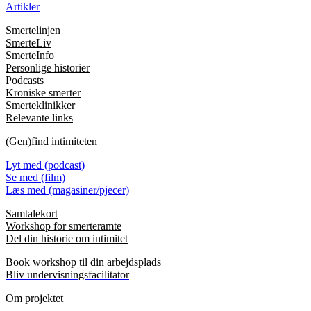
Artikler
Smertelinjen
SmerteLiv
SmerteInfo
Personlige historier
Podcasts
Kroniske smerter
Smerteklinikker
Relevante links
(Gen)find intimiteten
Lyt med (podcast)
Se med (film)
Læs med (magasiner/pjecer)
Samtalekort
Workshop for smerteramte
Del din historie om intimitet
Book workshop til din arbejdsplads
Bliv undervisningsfacilitator
Om projektet