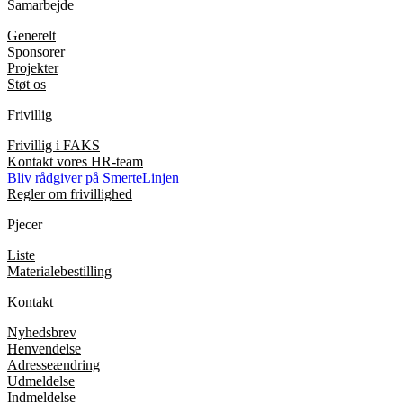
Samarbejde
Generelt
Sponsorer
Projekter
Støt os
Frivillig
Frivillig i FAKS
Kontakt vores HR-team
Bliv rådgiver på SmerteLinjen
Regler om frivillighed
Pjecer
Liste
Materialebestilling
Kontakt
Nyhedsbrev
Henvendelse
Adresseændring
Udmeldelse
Indmeldelse