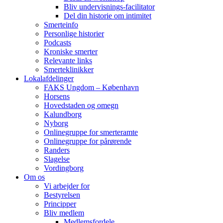
Bliv undervisnings-facilitator
Del din historie om intimitet
Smerteinfo
Personlige historier
Podcasts
Kroniske smerter
Relevante links
Smerteklinikker
Lokalafdelinger
FAKS Ungdom – København
Horsens
Hovedstaden og omegn
Kalundborg
Nyborg
Onlinegruppe for smerteramte
Onlinegruppe for pårørende
Randers
Slagelse
Vordingborg
Om os
Vi arbejder for
Bestyrelsen
Principper
Bliv medlem
Medlemsfordele