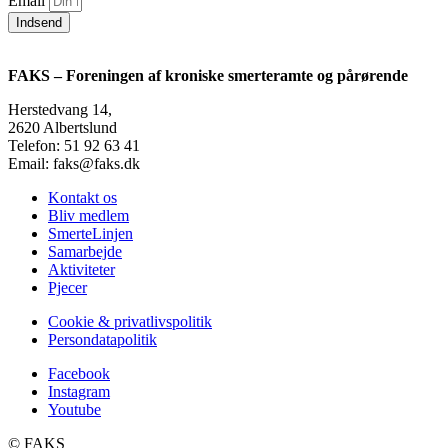
Email
Indsend
FAKS – Foreningen af kroniske smerteramte og pårørende
Herstedvang 14,
2620 Albertslund
Telefon: 51 92 63 41
Email: faks@faks.dk
Kontakt os
Bliv medlem
SmerteLinjen
Samarbejde
Aktiviteter
Pjecer
Cookie & privatlivspolitik
Persondatapolitik
Facebook
Instagram
Youtube
©️ FAKS