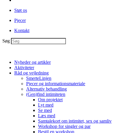
Støt os
Pjecer
Kontakt
Søg
Nyheder og artikler
Aktiviteter
Råd og vejledning
SmerteLinjen
Pjecer og informationsmateriale
Alternativ behandling
(Gen)find intimiteten
Om projektet
Lyt med
Se med
Læs med
Samtalekort om intimitet, sex og samliv
Workshop for singler og par
Bestil en workshop