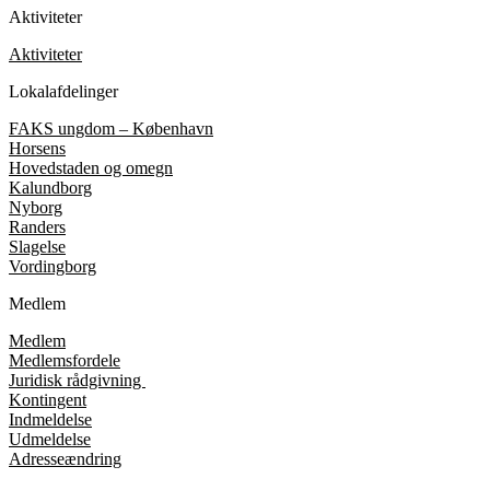
Aktiviteter
Aktiviteter
Lokalafdelinger
FAKS ungdom – København
Horsens
Hovedstaden og omegn
Kalundborg
Nyborg
Randers
Slagelse
Vordingborg
Medlem
Medlem
Medlemsfordele
Juridisk rådgivning
Kontingent
Indmeldelse
Udmeldelse
Adresseændring