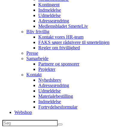
Kontingent
Indmeldelse
Udmeldelse
Adresseændring
Medlemsbladet SmerteLiv
Bliv frivillig
Kontakt vores HR-team
FAKS søger rådgivere til smertelinjen
Regler om frivillighed
Presse
Samarbejde
Partnere og sponsorer
Projekter
Kontakt
Nyhedsbrev
Adresseændring
Udmeldelse
Materialebestilling
Indmeldelse
Fortrydelsesformular
Webshop