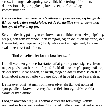
stress, tid, angst, afslapning, selvtillid, håndtering af fortiden,
depression, tab, sorg, glæde, kreativitet, parforhold og
kommunikation.
Det er en bog man kan vende tilbage til flere gange, og bruge den
tid, og vælge den rækkefølge, på de forskellige emner, som man
har lyst til eller brug for.
Selvom der bag på bogen er skrevet, at det ikke er en selvhjælpsbog,
ser jeg den som værende i den kategori, og en del af en ny trend, der
kræver tid, overvejelser og fordybelse samt engagement, hvis man
skal have noget ud af den.
“find et hæfte eller lommebog frem….”
Det vil være en god ide fra starten af at gøre op med sig selv, hvor
meget plads man har brug for, i forhold til at svare på spørgsmålene,
da der ikke i selve bogen, er særlig meget plads til noter, så en lille
lommebog eller et hæfte vil være godt at have til egne besvarelser.
Det kræver også, at man som læser giver sig tid, idet nogle af
spørgsmålene kræver overvejelser, refleksion og måske endda
samtaler med andre.
I bogen anvender Alyss Thomas citater fra forskellige kendte
mennesker for at sætte retning for det aktuelle emne, det virker ikke