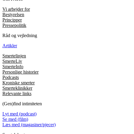
Vi arbejder for
Bestyrelsen
Principper
Pressepolitik
Råd og vejledning
Artikler
Smertelinjen
SmerteLiv
SmerteInfo
Personlige historier
Podcasts
Kroniske smerter
Smerteklinikker
Relevante links
(Gen)find intimiteten
Lyt med (podcast)
Se med (film)
Læs med (magasiner/pjecer)