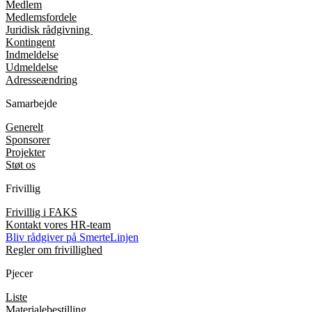
Medlem
Medlemsfordele
Juridisk rådgivning
Kontingent
Indmeldelse
Udmeldelse
Adresseændring
Samarbejde
Generelt
Sponsorer
Projekter
Støt os
Frivillig
Frivillig i FAKS
Kontakt vores HR-team
Bliv rådgiver på SmerteLinjen
Regler om frivillighed
Pjecer
Liste
Materialebestilling