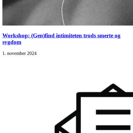
Workshop: (Gen)find intimiteten trods smerte og
sygdom
1. november 2024