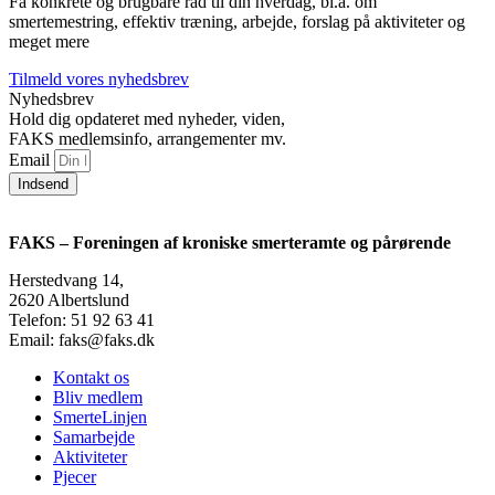
Få konkrete og brugbare råd til din hverdag, bl.a. om
smertemestring, effektiv træning, arbejde, forslag på aktiviteter og
meget mere
Tilmeld vores nyhedsbrev
Nyhedsbrev
Hold dig opdateret med nyheder, viden,
FAKS medlemsinfo, arrangementer mv.
Email
Indsend
FAKS – Foreningen af kroniske smerteramte og pårørende
Herstedvang 14,
2620 Albertslund
Telefon: 51 92 63 41
Email: faks@faks.dk
Kontakt os
Bliv medlem
SmerteLinjen
Samarbejde
Aktiviteter
Pjecer