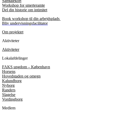
Samtalekort
Workshop for smerteramte
Del din historie om intimitet
Book workshop til din arbejdsplads
Bliv undervisningsfacilitator
Om projektet
Aktiviteter
Aktiviteter
Lokalafdelinger
FAKS ungdom – København
Horsens
Hovedstaden og omegn
Kalundborg
Nyborg
Randers
Slagelse
Vordingborg
Medlem