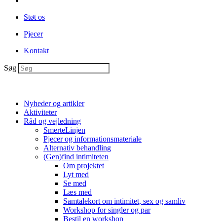
Støt os
Pjecer
Kontakt
Søg
Nyheder og artikler
Aktiviteter
Råd og vejledning
SmerteLinjen
Pjecer og informationsmateriale
Alternativ behandling
(Gen)find intimiteten
Om projektet
Lyt med
Se med
Læs med
Samtalekort om intimitet, sex og samliv
Workshop for singler og par
Bestil en workshop