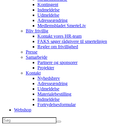
Kontingent
Indmeldelse
Udmeldelse
Adresseændring
Medlemsbladet SmerteLiv
Bliv frivillig
Kontakt vores HR-team
FAKS søger rådgivere til smertelinjen
Regler om frivillighed
Presse
Samarbejde
Partnere og sponsorer
Projekter
Kontakt
Nyhedsbrev
Adresseændring
Udmeldelse
Materialebestilling
Indmeldelse
Fortrydelsesformular
Webshop