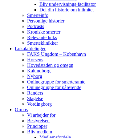
Bliv undervisnings-facilitator
Del din historie om intimitet
Smerteinfo
Personlige historier
Podcasts
Kroniske smerter
Relevante links
Smerteklinikker
Lokalafdelinger
FAKS Ungdom – København
Horsens
Hovedstaden og omegn
Kalundborg
Nyborg
Onlinegruppe for smerteramte
Onlinegruppe for pårørende
Randers
Slagelse
Vordingborg
Om os
Vi arbejder for
Bestyrelsen
Principper
Bliv medlem
Medlemsfordele