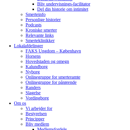
Bliv undervisnings-facilitator
Del din historie om intimitet
Smerteinfo
Personlige historier
Podcasts
Kroniske smerter
Relevante links
Smerteklinikker
Lokalafdelinger
FAKS Ungdom – København
Horsens
Hovedstaden og omegn
Kalundborg
Nyborg
Onlinegruppe for smerteramte
Onlinegruppe for pårørende
Randers
Slagelse
Vordingborg
Om os
Vi arbejder for
Bestyrelsen
Principper
Bliv medlem
Medlemsfordele