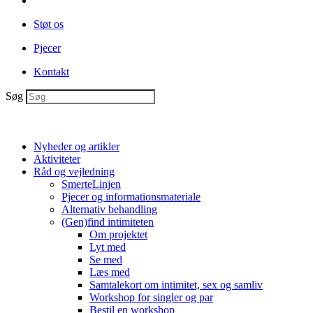
Støt os
Pjecer
Kontakt
Søg
Nyheder og artikler
Aktiviteter
Råd og vejledning
SmerteLinjen
Pjecer og informationsmateriale
Alternativ behandling
(Gen)find intimiteten
Om projektet
Lyt med
Se med
Læs med
Samtalekort om intimitet, sex og samliv
Workshop for singler og par
Bestil en workshop