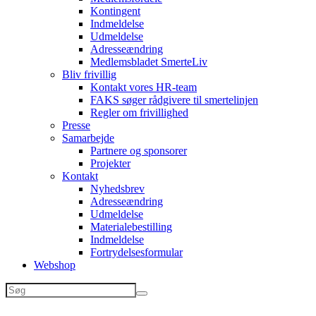
Kontingent
Indmeldelse
Udmeldelse
Adresseændring
Medlemsbladet SmerteLiv
Bliv frivillig
Kontakt vores HR-team
FAKS søger rådgivere til smertelinjen
Regler om frivillighed
Presse
Samarbejde
Partnere og sponsorer
Projekter
Kontakt
Nyhedsbrev
Adresseændring
Udmeldelse
Materialebestilling
Indmeldelse
Fortrydelsesformular
Webshop