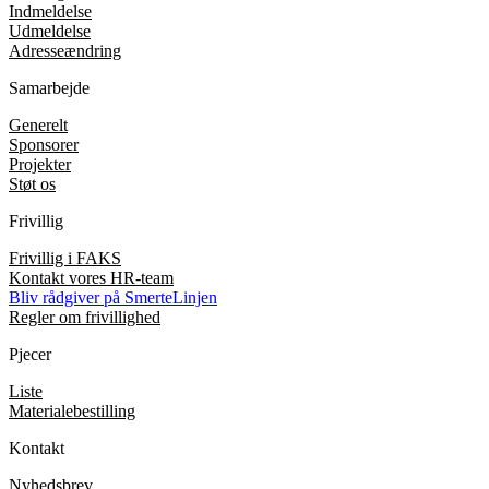
Indmeldelse
Udmeldelse
Adresseændring
Samarbejde
Generelt
Sponsorer
Projekter
Støt os
Frivillig
Frivillig i FAKS
Kontakt vores HR-team
Bliv rådgiver på SmerteLinjen
Regler om frivillighed
Pjecer
Liste
Materialebestilling
Kontakt
Nyhedsbrev