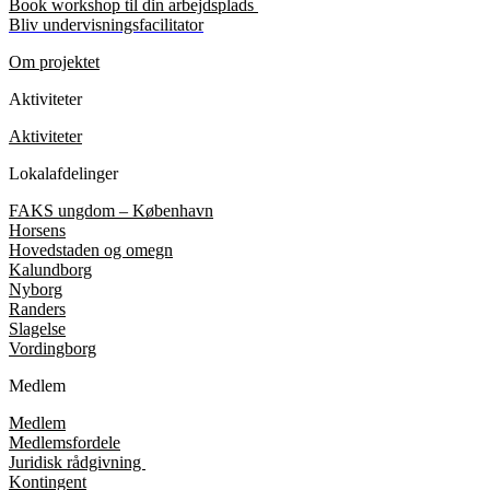
Book workshop til din arbejdsplads
Bliv undervisningsfacilitator
Om projektet
Aktiviteter
Aktiviteter
Lokalafdelinger
FAKS ungdom – København
Horsens
Hovedstaden og omegn
Kalundborg
Nyborg
Randers
Slagelse
Vordingborg
Medlem
Medlem
Medlemsfordele
Juridisk rådgivning
Kontingent