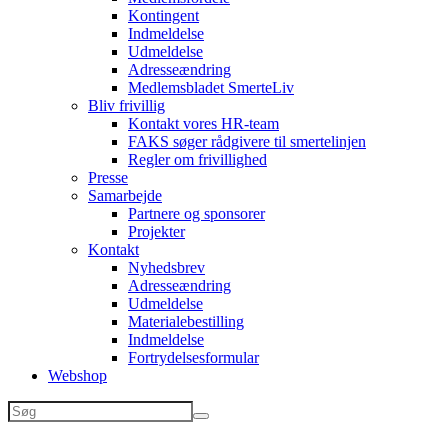
Kontingent
Indmeldelse
Udmeldelse
Adresseændring
Medlemsbladet SmerteLiv
Bliv frivillig
Kontakt vores HR-team
FAKS søger rådgivere til smertelinjen
Regler om frivillighed
Presse
Samarbejde
Partnere og sponsorer
Projekter
Kontakt
Nyhedsbrev
Adresseændring
Udmeldelse
Materialebestilling
Indmeldelse
Fortrydelsesformular
Webshop