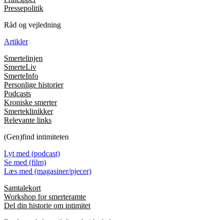
Pressepolitik
Råd og vejledning
Artikler
Smertelinjen
SmerteLiv
SmerteInfo
Personlige historier
Podcasts
Kroniske smerter
Smerteklinikker
Relevante links
(Gen)find intimiteten
Lyt med (podcast)
Se med (film)
Læs med (magasiner/pjecer)
Samtalekort
Workshop for smerteramte
Del din historie om intimitet