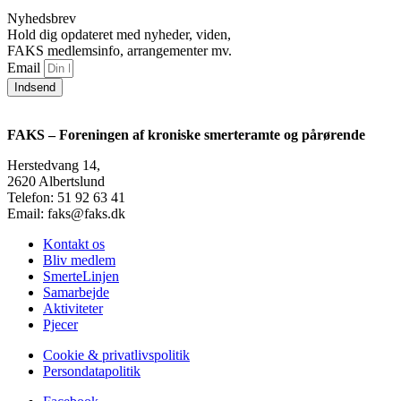
Nyhedsbrev
Hold dig opdateret med nyheder, viden,
FAKS medlemsinfo, arrangementer mv.
Email
Indsend
FAKS – Foreningen af kroniske smerteramte og pårørende
Herstedvang 14,
2620 Albertslund
Telefon: 51 92 63 41
Email: faks@faks.dk
Kontakt os
Bliv medlem
SmerteLinjen
Samarbejde
Aktiviteter
Pjecer
Cookie & privatlivspolitik
Persondatapolitik