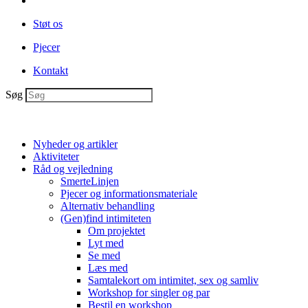
Støt os
Pjecer
Kontakt
Søg
Nyheder og artikler
Aktiviteter
Råd og vejledning
SmerteLinjen
Pjecer og informationsmateriale
Alternativ behandling
(Gen)find intimiteten
Om projektet
Lyt med
Se med
Læs med
Samtalekort om intimitet, sex og samliv
Workshop for singler og par
Bestil en workshop