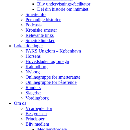
Bliv undervisnings-facilitator
Del din historie om intimitet
Smerteinfo
Personlige historier
Podcasts
Kroniske smerter
Relevante links
Smerteklinikker
Lokalafdelinger
FAKS Ungdom – København
Horsens
Hovedstaden og omegn
Kalundborg
Nyborg
Onlinegruppe for smerteramte
Onlinegruppe for pårørende
Randers
Slagelse
Vordingborg
Om os
Vi arbejder for
Bestyrelsen
Principper
Bliv medlem
Medlemsfordele