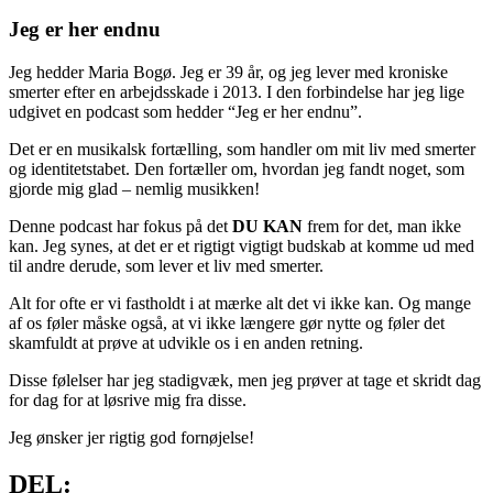
Jeg er her endnu
Jeg hedder Maria Bogø. Jeg er 39 år, og jeg lever med kroniske
smerter efter en arbejdsskade i 2013.
I den forbindelse har jeg lige
udgivet en podcast som hedder “Jeg er her endnu”.
Det er en musikalsk fortælling, som handler om mit liv med smerter
og identitetstabet. Den fortæller om, hvordan jeg fandt noget, som
gjorde mig glad – nemlig musikken!
Denne podcast har fokus på det
DU KAN
frem for det, man ikke
kan.
Jeg synes, at det er et rigtigt vigtigt budskab at komme ud med
til andre derude, som lever et liv med smerter.
Alt for ofte er vi fastholdt i at mærke alt det vi ikke kan. Og mange
af os føler måske også, at vi ikke længere gør nytte og føler det
skamfuldt at prøve at udvikle os i en anden retning.
Disse følelser har jeg stadigvæk, men jeg prøver at tage et skridt dag
for dag for at løsrive mig fra disse.
Jeg ønsker jer rigtig god fornøjelse!
DEL: