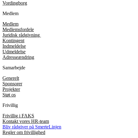
Vordingborg
Medlem
Medlem
Medlemsfordele
Juridisk rådgivning
Kontingent
Indmeldelse
Udmeldelse
Adresseændring
Samarbejde
Generelt
Sponsorer
Projekter
Støt os
Frivillig
Frivillig i FAKS
Kontakt vores HR-team
Bliv rådgiver på SmerteLinjen
Regler om frivillighed