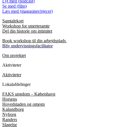
Lyt med (podcast)
Se med (film)
Læs med (magasiner/pjecer)
Samtalekort
Workshop for smerteramte
Del din historie om intimitet
Book workshop til din arbejdsplads
Bliv undervisningsfacilitator
Om projektet
Aktiviteter
Aktiviteter
Lokalafdelinger
FAKS ungdom – København
Horsens
Hovedstaden og omegn
Kalundborg
Nyborg
Randers
Slagelse