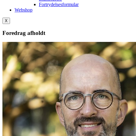
Fortrydelsesformular
Webshop
X
Foredrag afholdt