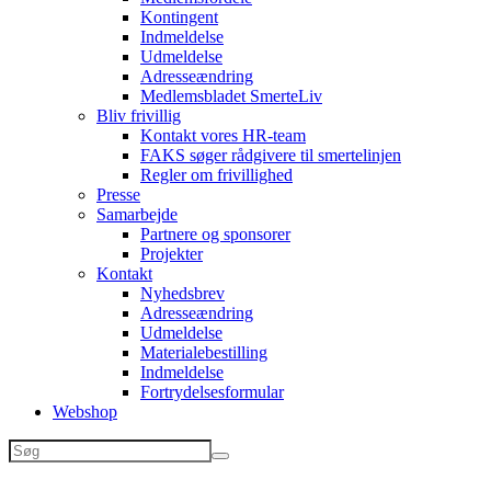
Kontingent
Indmeldelse
Udmeldelse
Adresseændring
Medlemsbladet SmerteLiv
Bliv frivillig
Kontakt vores HR-team
FAKS søger rådgivere til smertelinjen
Regler om frivillighed
Presse
Samarbejde
Partnere og sponsorer
Projekter
Kontakt
Nyhedsbrev
Adresseændring
Udmeldelse
Materialebestilling
Indmeldelse
Fortrydelsesformular
Webshop