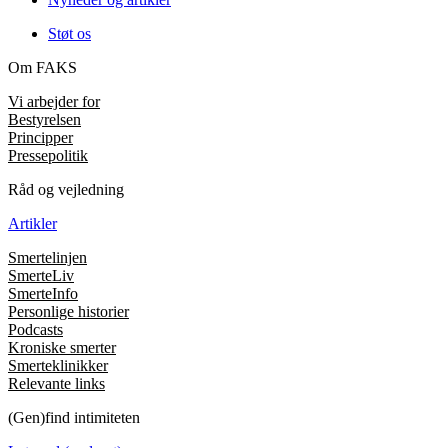
Støt os
Om FAKS
Vi arbejder for
Bestyrelsen
Principper
Pressepolitik
Råd og vejledning
Artikler
Smertelinjen
SmerteLiv
SmerteInfo
Personlige historier
Podcasts
Kroniske smerter
Smerteklinikker
Relevante links
(Gen)find intimiteten