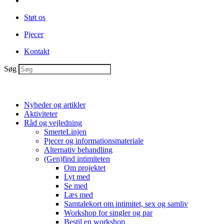
Støt os
Pjecer
Kontakt
Søg
Nyheder og artikler
Aktiviteter
Råd og vejledning
SmerteLinjen
Pjecer og informationsmateriale
Alternativ behandling
(Gen)find intimiteten
Om projektet
Lyt med
Se med
Læs med
Samtalekort om intimitet, sex og samliv
Workshop for singler og par
Bestil en workshop