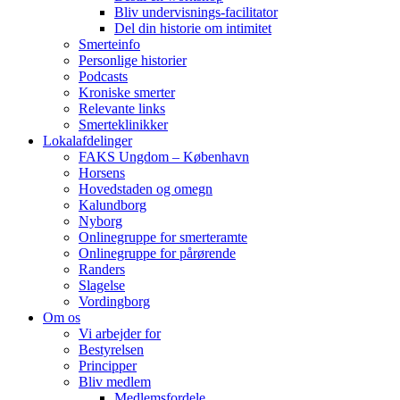
Bliv undervisnings-facilitator
Del din historie om intimitet
Smerteinfo
Personlige historier
Podcasts
Kroniske smerter
Relevante links
Smerteklinikker
Lokalafdelinger
FAKS Ungdom – København
Horsens
Hovedstaden og omegn
Kalundborg
Nyborg
Onlinegruppe for smerteramte
Onlinegruppe for pårørende
Randers
Slagelse
Vordingborg
Om os
Vi arbejder for
Bestyrelsen
Principper
Bliv medlem
Medlemsfordele