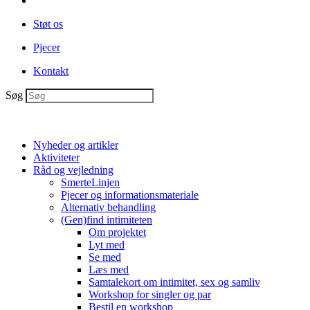
Støt os
Pjecer
Kontakt
Søg
Nyheder og artikler
Aktiviteter
Råd og vejledning
SmerteLinjen
Pjecer og informationsmateriale
Alternativ behandling
(Gen)find intimiteten
Om projektet
Lyt med
Se med
Læs med
Samtalekort om intimitet, sex og samliv
Workshop for singler og par
Bestil en workshop