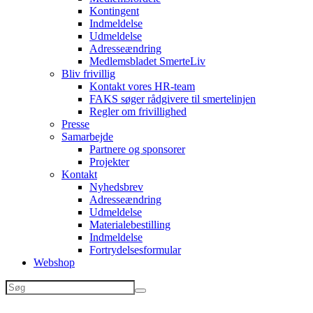
Kontingent
Indmeldelse
Udmeldelse
Adresseændring
Medlemsbladet SmerteLiv
Bliv frivillig
Kontakt vores HR-team
FAKS søger rådgivere til smertelinjen
Regler om frivillighed
Presse
Samarbejde
Partnere og sponsorer
Projekter
Kontakt
Nyhedsbrev
Adresseændring
Udmeldelse
Materialebestilling
Indmeldelse
Fortrydelsesformular
Webshop