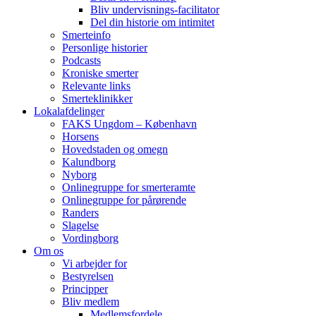
Bliv undervisnings-facilitator
Del din historie om intimitet
Smerteinfo
Personlige historier
Podcasts
Kroniske smerter
Relevante links
Smerteklinikker
Lokalafdelinger
FAKS Ungdom – København
Horsens
Hovedstaden og omegn
Kalundborg
Nyborg
Onlinegruppe for smerteramte
Onlinegruppe for pårørende
Randers
Slagelse
Vordingborg
Om os
Vi arbejder for
Bestyrelsen
Principper
Bliv medlem
Medlemsfordele