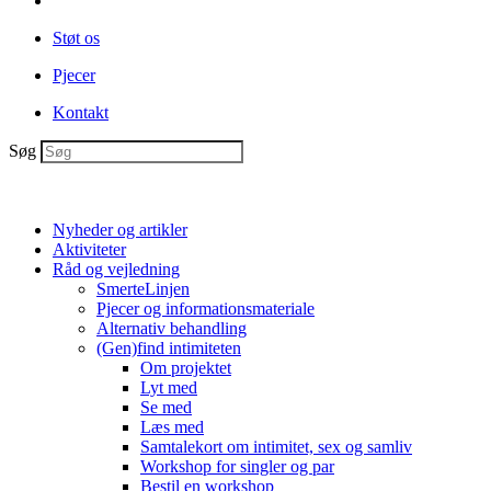
Støt os
Pjecer
Kontakt
Søg
Nyheder og artikler
Aktiviteter
Råd og vejledning
SmerteLinjen
Pjecer og informationsmateriale
Alternativ behandling
(Gen)find intimiteten
Om projektet
Lyt med
Se med
Læs med
Samtalekort om intimitet, sex og samliv
Workshop for singler og par
Bestil en workshop