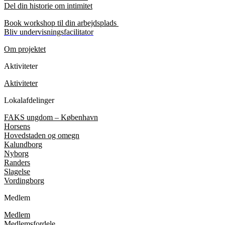
Del din historie om intimitet
Book workshop til din arbejdsplads
Bliv undervisningsfacilitator
Om projektet
Aktiviteter
Aktiviteter
Lokalafdelinger
FAKS ungdom – København
Horsens
Hovedstaden og omegn
Kalundborg
Nyborg
Randers
Slagelse
Vordingborg
Medlem
Medlem
Medlemsfordele