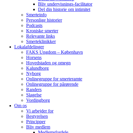
Bliv undervisnings-facilitator
Del din historie om intimitet
Smerteinfo
Personlige historier
Podcasts
Kroniske smerter
Relevante links
Smerteklinikker
Lokalafdelinger
FAKS Ungdom – København
Horsens
Hovedstaden og omegn
Kalundborg
Nyborg
Onlinegruppe for smerteramte
Onlinegruppe for pårørende
Randers
Slagelse
Vordingborg
Om os
Vi arbejder for
Bestyrelsen
Principper
Bliv medlem
Medlemsfordele