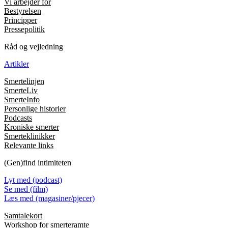
Vi arbejder for
Bestyrelsen
Principper
Pressepolitik
Råd og vejledning
Artikler
Smertelinjen
SmerteLiv
SmerteInfo
Personlige historier
Podcasts
Kroniske smerter
Smerteklinikker
Relevante links
(Gen)find intimiteten
Lyt med (podcast)
Se med (film)
Læs med (magasiner/pjecer)
Samtalekort
Workshop for smerteramte