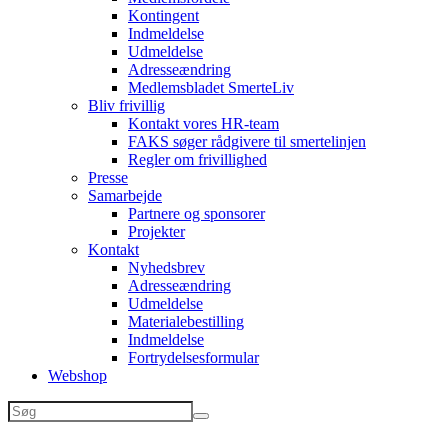
Kontingent
Indmeldelse
Udmeldelse
Adresseændring
Medlemsbladet SmerteLiv
Bliv frivillig
Kontakt vores HR-team
FAKS søger rådgivere til smertelinjen
Regler om frivillighed
Presse
Samarbejde
Partnere og sponsorer
Projekter
Kontakt
Nyhedsbrev
Adresseændring
Udmeldelse
Materialebestilling
Indmeldelse
Fortrydelsesformular
Webshop