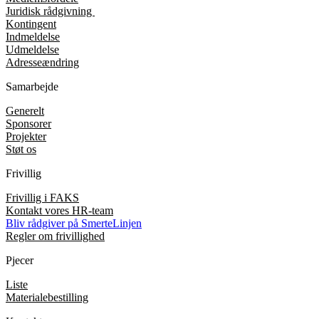
Juridisk rådgivning
Kontingent
Indmeldelse
Udmeldelse
Adresseændring
Samarbejde
Generelt
Sponsorer
Projekter
Støt os
Frivillig
Frivillig i FAKS
Kontakt vores HR-team
Bliv rådgiver på SmerteLinjen
Regler om frivillighed
Pjecer
Liste
Materialebestilling