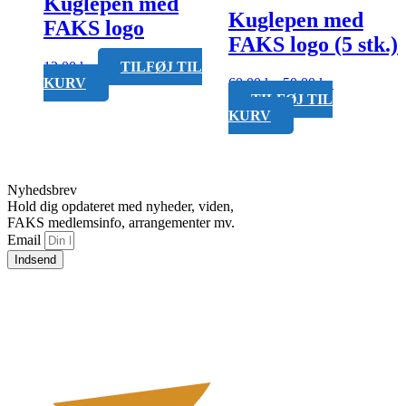
Kuglepen med
Kuglepen med
FAKS logo
FAKS logo (5 stk.)
12,00
kr.
TILFØJ TIL
Den
Den
KURV
60,00
kr.
50,00
kr.
oprindelige
aktuelle
TILFØJ TIL
pris
pris
KURV
var:
er:
60,00 kr..
50,00 kr..
Nyhedsbrev
Hold dig opdateret med nyheder, viden,
FAKS medlemsinfo, arrangementer mv.
Email
Indsend