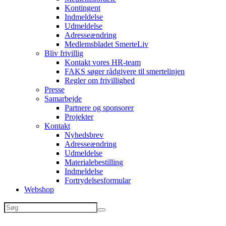
Kontingent
Indmeldelse
Udmeldelse
Adresseændring
Medlemsbladet SmerteLiv
Bliv frivillig
Kontakt vores HR-team
FAKS søger rådgivere til smertelinjen
Regler om frivillighed
Presse
Samarbejde
Partnere og sponsorer
Projekter
Kontakt
Nyhedsbrev
Adresseændring
Udmeldelse
Materialebestilling
Indmeldelse
Fortrydelsesformular
Webshop