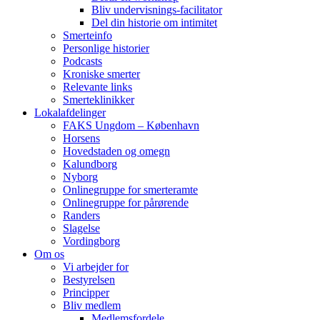
Bliv undervisnings-facilitator
Del din historie om intimitet
Smerteinfo
Personlige historier
Podcasts
Kroniske smerter
Relevante links
Smerteklinikker
Lokalafdelinger
FAKS Ungdom – København
Horsens
Hovedstaden og omegn
Kalundborg
Nyborg
Onlinegruppe for smerteramte
Onlinegruppe for pårørende
Randers
Slagelse
Vordingborg
Om os
Vi arbejder for
Bestyrelsen
Principper
Bliv medlem
Medlemsfordele