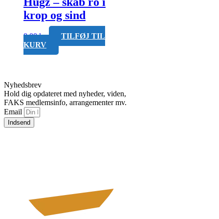
Hugz – skab ro i
krop og sind
0,00
kr.
TILFØJ TIL
KURV
Nyhedsbrev
Hold dig opdateret med nyheder, viden,
FAKS medlemsinfo, arrangementer mv.
Email
Indsend