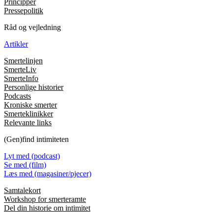
Principper
Pressepolitik
Råd og vejledning
Artikler
Smertelinjen
SmerteLiv
SmerteInfo
Personlige historier
Podcasts
Kroniske smerter
Smerteklinikker
Relevante links
(Gen)find intimiteten
Lyt med (podcast)
Se med (film)
Læs med (magasiner/pjecer)
Samtalekort
Workshop for smerteramte
Del din historie om intimitet