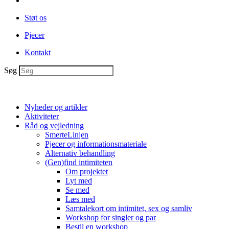
Støt os
Pjecer
Kontakt
Søg
Nyheder og artikler
Aktiviteter
Råd og vejledning
SmerteLinjen
Pjecer og informationsmateriale
Alternativ behandling
(Gen)find intimiteten
Om projektet
Lyt med
Se med
Læs med
Samtalekort om intimitet, sex og samliv
Workshop for singler og par
Bestil en workshop