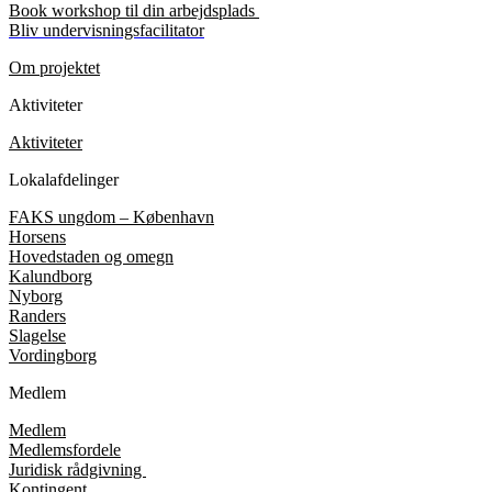
Book workshop til din arbejdsplads
Bliv undervisningsfacilitator
Om projektet
Aktiviteter
Aktiviteter
Lokalafdelinger
FAKS ungdom – København
Horsens
Hovedstaden og omegn
Kalundborg
Nyborg
Randers
Slagelse
Vordingborg
Medlem
Medlem
Medlemsfordele
Juridisk rådgivning
Kontingent