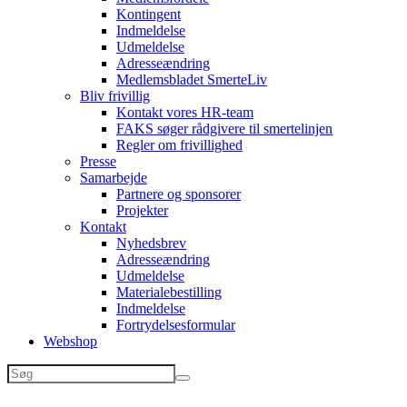
Kontingent
Indmeldelse
Udmeldelse
Adresseændring
Medlemsbladet SmerteLiv
Bliv frivillig
Kontakt vores HR-team
FAKS søger rådgivere til smertelinjen
Regler om frivillighed
Presse
Samarbejde
Partnere og sponsorer
Projekter
Kontakt
Nyhedsbrev
Adresseændring
Udmeldelse
Materialebestilling
Indmeldelse
Fortrydelsesformular
Webshop