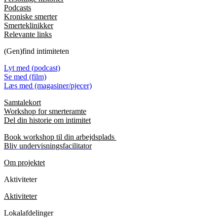
Podcasts
Kroniske smerter
Smerteklinikker
Relevante links
(Gen)find intimiteten
Lyt med (podcast)
Se med (film)
Læs med (magasiner/pjecer)
Samtalekort
Workshop for smerteramte
Del din historie om intimitet
Book workshop til din arbejdsplads
Bliv undervisningsfacilitator
Om projektet
Aktiviteter
Aktiviteter
Lokalafdelinger