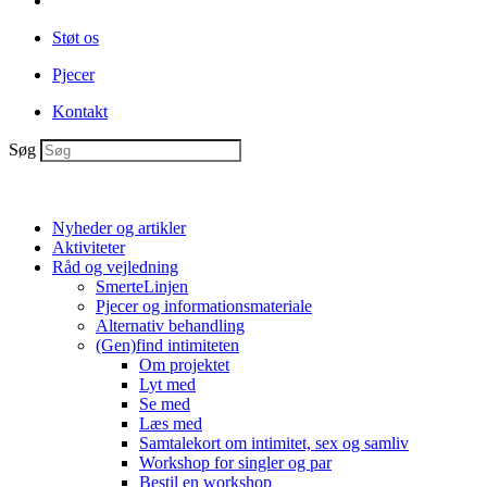
Støt os
Pjecer
Kontakt
Søg
Nyheder og artikler
Aktiviteter
Råd og vejledning
SmerteLinjen
Pjecer og informationsmateriale
Alternativ behandling
(Gen)find intimiteten
Om projektet
Lyt med
Se med
Læs med
Samtalekort om intimitet, sex og samliv
Workshop for singler og par
Bestil en workshop