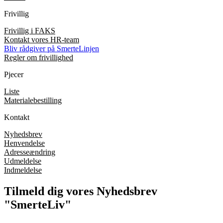
Frivillig
Frivillig i FAKS
Kontakt vores HR-team
Bliv rådgiver på SmerteLinjen
Regler om frivillighed
Pjecer
Liste
Materialebestilling
Kontakt
Nyhedsbrev
Henvendelse
Adresseændring
Udmeldelse
Indmeldelse
Tilmeld dig vores Nyhedsbrev
"SmerteLiv"