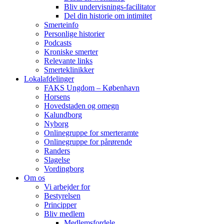
Bliv undervisnings-facilitator
Del din historie om intimitet
Smerteinfo
Personlige historier
Podcasts
Kroniske smerter
Relevante links
Smerteklinikker
Lokalafdelinger
FAKS Ungdom – København
Horsens
Hovedstaden og omegn
Kalundborg
Nyborg
Onlinegruppe for smerteramte
Onlinegruppe for pårørende
Randers
Slagelse
Vordingborg
Om os
Vi arbejder for
Bestyrelsen
Principper
Bliv medlem
Medlemsfordele