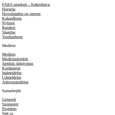
FAKS ungdom – København
Horsens
Hovedstaden og omegn
Kalundborg
Nyborg
Randers
Slagelse
Vordingborg
Medlem
Medlem
Medlemsfordele
Juridisk rådgivning
Kontingent
Indmeldelse
Udmeldelse
Adresseændring
Samarbejde
Generelt
Sponsorer
Projekter
Støt os