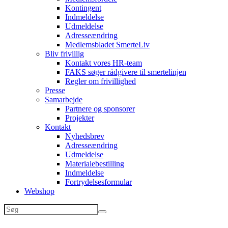
Kontingent
Indmeldelse
Udmeldelse
Adresseændring
Medlemsbladet SmerteLiv
Bliv frivillig
Kontakt vores HR-team
FAKS søger rådgivere til smertelinjen
Regler om frivillighed
Presse
Samarbejde
Partnere og sponsorer
Projekter
Kontakt
Nyhedsbrev
Adresseændring
Udmeldelse
Materialebestilling
Indmeldelse
Fortrydelsesformular
Webshop