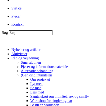
Støt os
Pjecer
Kontakt
Søg
Nyheder og artikler
Aktiviteter
Råd og vejledning
SmerteLinjen
Pjecer og informationsmateriale
Alternativ behandling
(Gen)find intimiteten
Om projektet
Lyt med
Se med
Læs med
Samtalekort om intimitet, sex og samliv
Workshop for singler og par
Bestil en workshop