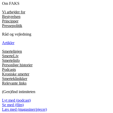
Om FAKS
Vi arbejder for
Bestyrelsen
Principper
Pressepolitik
Råd og vejledning
Artikler
Smertelinjen
SmerteLiv
SmerteInfo
Personlige historier
Podcasts
Kroniske smerter
Smerteklinikker
Relevante links
(Gen)find intimiteten
Lyt med (podcast)
Se med (film)
Læs med (magasiner/pjecer)