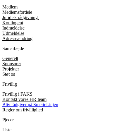
Medlem
Medlemsfordele
Juridisk rådgivning
Kontingent
Indmeldelse
Udmeldelse
Adresseændring
Samarbejde
Generelt
Sponsorer
Projekter
Støt os
Frivillig
Frivillig i FAKS
Kontakt vores HR-team
Bliv rådgiver på SmerteLinjen
Regler om frivillighed
Pjecer
Liste