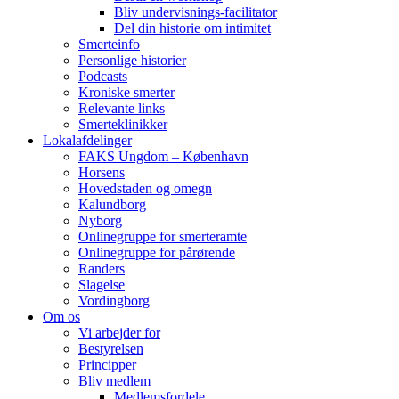
Bliv undervisnings-facilitator
Del din historie om intimitet
Smerteinfo
Personlige historier
Podcasts
Kroniske smerter
Relevante links
Smerteklinikker
Lokalafdelinger
FAKS Ungdom – København
Horsens
Hovedstaden og omegn
Kalundborg
Nyborg
Onlinegruppe for smerteramte
Onlinegruppe for pårørende
Randers
Slagelse
Vordingborg
Om os
Vi arbejder for
Bestyrelsen
Principper
Bliv medlem
Medlemsfordele