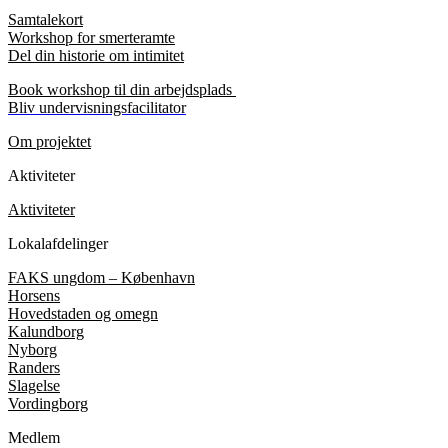
Samtalekort
Workshop for smerteramte
Del din historie om intimitet
Book workshop til din arbejdsplads
Bliv undervisningsfacilitator
Om projektet
Aktiviteter
Aktiviteter
Lokalafdelinger
FAKS ungdom – København
Horsens
Hovedstaden og omegn
Kalundborg
Nyborg
Randers
Slagelse
Vordingborg
Medlem