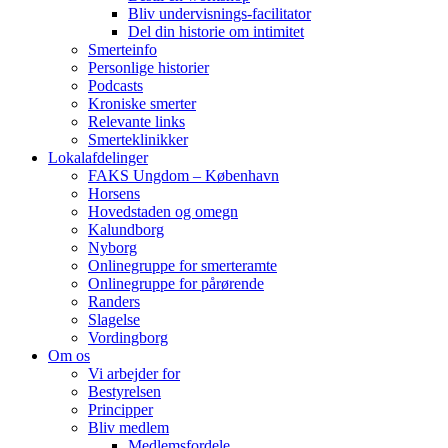
Bliv undervisnings-facilitator
Del din historie om intimitet
Smerteinfo
Personlige historier
Podcasts
Kroniske smerter
Relevante links
Smerteklinikker
Lokalafdelinger
FAKS Ungdom – København
Horsens
Hovedstaden og omegn
Kalundborg
Nyborg
Onlinegruppe for smerteramte
Onlinegruppe for pårørende
Randers
Slagelse
Vordingborg
Om os
Vi arbejder for
Bestyrelsen
Principper
Bliv medlem
Medlemsfordele