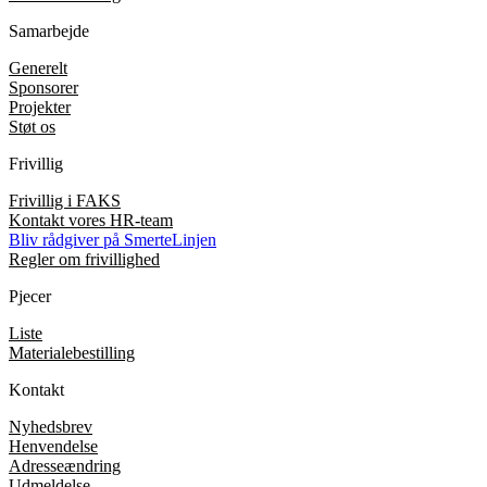
Samarbejde
Generelt
Sponsorer
Projekter
Støt os
Frivillig
Frivillig i FAKS
Kontakt vores HR-team
Bliv rådgiver på SmerteLinjen
Regler om frivillighed
Pjecer
Liste
Materialebestilling
Kontakt
Nyhedsbrev
Henvendelse
Adresseændring
Udmeldelse