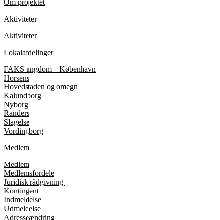
Om projektet
Aktiviteter
Aktiviteter
Lokalafdelinger
FAKS ungdom – København
Horsens
Hovedstaden og omegn
Kalundborg
Nyborg
Randers
Slagelse
Vordingborg
Medlem
Medlem
Medlemsfordele
Juridisk rådgivning
Kontingent
Indmeldelse
Udmeldelse
Adresseændring