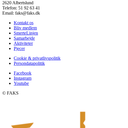
2620 Albertslund
Telefon: 51 92 63 41
Email: faks@faks.dk
Kontakt os
Bliv medlem
SmerteLinjen
Samarbejde
Aktiviteter
Pjecer
Cookie & privatlivspolitik
Persondatapolitik
Facebook
Instagram
Youtube
©️ FAKS