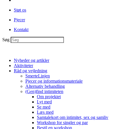
Støt os
Pjecer
Kontakt
Søg
Nyheder og artikler
Aktiviteter
Råd og vejledning
SmerteLinjen
Pjecer og informationsmateriale
Alternativ behandling
(Gen)find intimiteten
Om projektet
Lyt med
Se med
Læs med
Samtalekort om intimitet, sex og samliv
Workshop for singler og par
Bestil en workshop