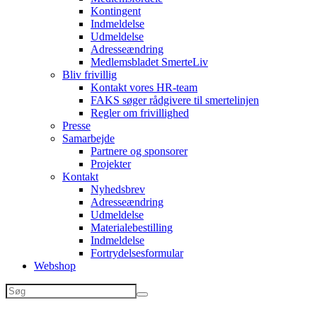
Kontingent
Indmeldelse
Udmeldelse
Adresseændring
Medlemsbladet SmerteLiv
Bliv frivillig
Kontakt vores HR-team
FAKS søger rådgivere til smertelinjen
Regler om frivillighed
Presse
Samarbejde
Partnere og sponsorer
Projekter
Kontakt
Nyhedsbrev
Adresseændring
Udmeldelse
Materialebestilling
Indmeldelse
Fortrydelsesformular
Webshop