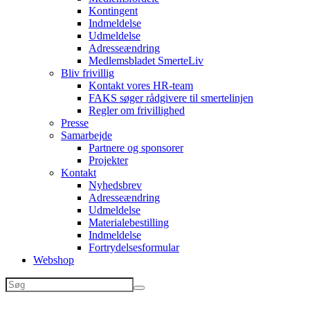
Kontingent
Indmeldelse
Udmeldelse
Adresseændring
Medlemsbladet SmerteLiv
Bliv frivillig
Kontakt vores HR-team
FAKS søger rådgivere til smertelinjen
Regler om frivillighed
Presse
Samarbejde
Partnere og sponsorer
Projekter
Kontakt
Nyhedsbrev
Adresseændring
Udmeldelse
Materialebestilling
Indmeldelse
Fortrydelsesformular
Webshop