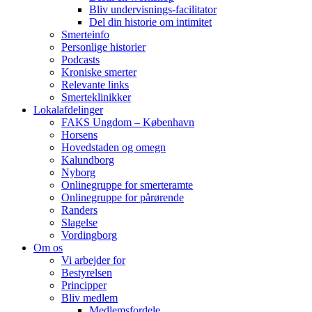
Bliv undervisnings-facilitator
Del din historie om intimitet
Smerteinfo
Personlige historier
Podcasts
Kroniske smerter
Relevante links
Smerteklinikker
Lokalafdelinger
FAKS Ungdom – København
Horsens
Hovedstaden og omegn
Kalundborg
Nyborg
Onlinegruppe for smerteramte
Onlinegruppe for pårørende
Randers
Slagelse
Vordingborg
Om os
Vi arbejder for
Bestyrelsen
Principper
Bliv medlem
Medlemsfordele