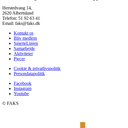
Herstedvang 14,
2620 Albertslund
Telefon: 51 92 63 41
Email: faks@faks.dk
Kontakt os
Bliv medlem
SmerteLinjen
Samarbejde
Aktiviteter
Pjecer
Cookie & privatlivspolitik
Persondatapolitik
Facebook
Instagram
Youtube
©️ FAKS