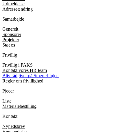
Udmeldelse
Adresseændring
Samarbejde
Generelt
Sponsorer
Projekter
Støt os
Frivillig
Frivillig i FAKS
Kontakt vores HR-team
Bliv rådgiver på SmerteLinjen
Regler om frivillighed
Pjecer
Liste
Materialebestilling
Kontakt
Nyhedsbrev
Henvendelse