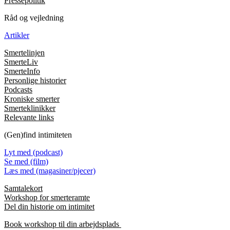
Pressepolitik
Råd og vejledning
Artikler
Smertelinjen
SmerteLiv
SmerteInfo
Personlige historier
Podcasts
Kroniske smerter
Smerteklinikker
Relevante links
(Gen)find intimiteten
Lyt med (podcast)
Se med (film)
Læs med (magasiner/pjecer)
Samtalekort
Workshop for smerteramte
Del din historie om intimitet
Book workshop til din arbejdsplads