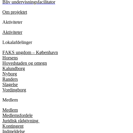
Bliv undervisningsfacilitator
Om projektet
Aktiviteter
Aktiviteter
Lokalafdelinger
FAKS ungdom – København
Horsens
Hovedstaden og omegn
Kalundborg
Nyborg
Randers
Slagelse
Vordingborg
Medlem
Medlem
Medlemsfordele
Juridisk rådgivning
Kontingent
Indmeldelse