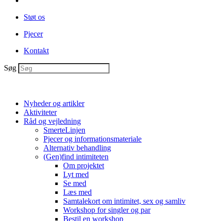
Støt os
Pjecer
Kontakt
Søg
Nyheder og artikler
Aktiviteter
Råd og vejledning
SmerteLinjen
Pjecer og informationsmateriale
Alternativ behandling
(Gen)find intimiteten
Om projektet
Lyt med
Se med
Læs med
Samtalekort om intimitet, sex og samliv
Workshop for singler og par
Bestil en workshop