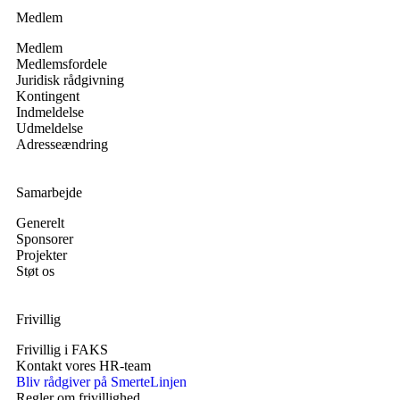
Medlem
Medlem
Medlemsfordele
Juridisk rådgivning
Kontingent
Indmeldelse
Udmeldelse
Adresseændring
Samarbejde
Generelt
Sponsorer
Projekter
Støt os
Frivillig
Frivillig i FAKS
Kontakt vores HR-team
Bliv rådgiver på SmerteLinjen
Regler om frivillighed