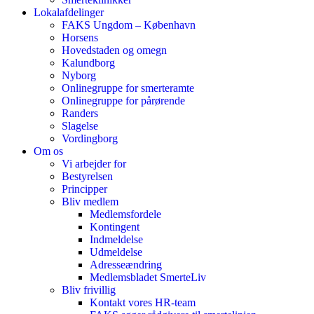
Lokalafdelinger
FAKS Ungdom – København
Horsens
Hovedstaden og omegn
Kalundborg
Nyborg
Onlinegruppe for smerteramte
Onlinegruppe for pårørende
Randers
Slagelse
Vordingborg
Om os
Vi arbejder for
Bestyrelsen
Principper
Bliv medlem
Medlemsfordele
Kontingent
Indmeldelse
Udmeldelse
Adresseændring
Medlemsbladet SmerteLiv
Bliv frivillig
Kontakt vores HR-team