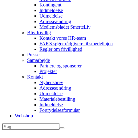
Kontingent
Indmeldelse
Udmeldelse
Adresseændring
Medlemsbladet SmerteLiv
Bliv frivillig
Kontakt vores HR-team
FAKS søger rådgivere til smertelinjen
Regler om frivillighed
Presse
Samarbejde
Partnere og sponsorer
Projekter
Kontakt
Nyhedsbrev
Adresseændring
Udmeldelse
Materialebestilling
Indmeldelse
Fortrydelsesformular
Webshop