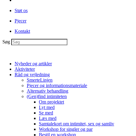
Støt os
Pjecer
Kontakt
Søg
Nyheder og artikler
Aktiviteter
Råd og vejledning
SmerteLinjen
Pjecer og informationsmateriale
Alternativ behandling
(Gen)find intimiteten
Om projektet
Lyt med
Se med
Læs med
Samtalekort om intimitet, sex og samliv
Workshop for singler og par
Bestil en workshop