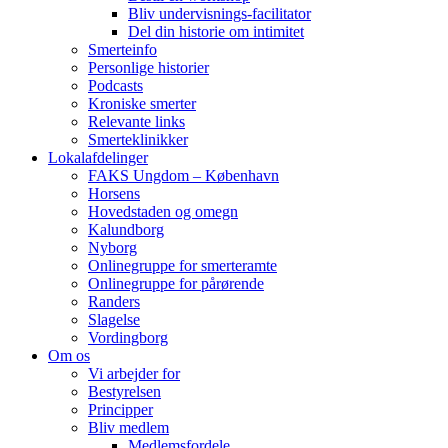
Bliv undervisnings-facilitator
Del din historie om intimitet
Smerteinfo
Personlige historier
Podcasts
Kroniske smerter
Relevante links
Smerteklinikker
Lokalafdelinger
FAKS Ungdom – København
Horsens
Hovedstaden og omegn
Kalundborg
Nyborg
Onlinegruppe for smerteramte
Onlinegruppe for pårørende
Randers
Slagelse
Vordingborg
Om os
Vi arbejder for
Bestyrelsen
Principper
Bliv medlem
Medlemsfordele