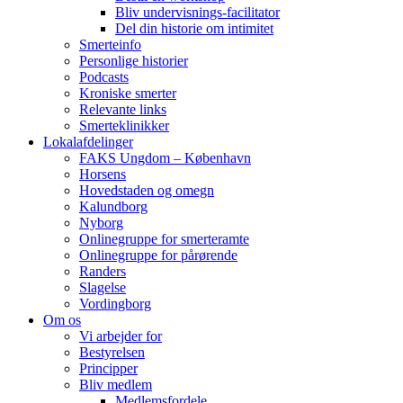
Bliv undervisnings-facilitator
Del din historie om intimitet
Smerteinfo
Personlige historier
Podcasts
Kroniske smerter
Relevante links
Smerteklinikker
Lokalafdelinger
FAKS Ungdom – København
Horsens
Hovedstaden og omegn
Kalundborg
Nyborg
Onlinegruppe for smerteramte
Onlinegruppe for pårørende
Randers
Slagelse
Vordingborg
Om os
Vi arbejder for
Bestyrelsen
Principper
Bliv medlem
Medlemsfordele