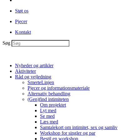
Støt os
Pjecer
Kontakt
Søg
Nyheder og artikler
Aktiviteter
Råd og vejledning
SmerteLinjen
Pjecer og informationsmateriale
Alternativ behandling
(Gen)find intimiteten
Om projektet
Lyt med
Se med
Læs med
Samtalekort om intimitet, sex og samliv
Workshop for singler og par
Bestil en workshop