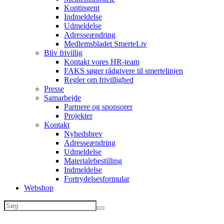
Kontingent
Indmeldelse
Udmeldelse
Adresseændring
Medlemsbladet SmerteLiv
Bliv frivillig
Kontakt vores HR-team
FAKS søger rådgivere til smertelinjen
Regler om frivillighed
Presse
Samarbejde
Partnere og sponsorer
Projekter
Kontakt
Nyhedsbrev
Adresseændring
Udmeldelse
Materialebestilling
Indmeldelse
Fortrydelsesformular
Webshop