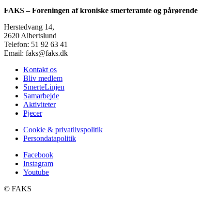
FAKS – Foreningen af kroniske smerteramte og pårørende
Herstedvang 14,
2620 Albertslund
Telefon: 51 92 63 41
Email: faks@faks.dk
Kontakt os
Bliv medlem
SmerteLinjen
Samarbejde
Aktiviteter
Pjecer
Cookie & privatlivspolitik
Persondatapolitik
Facebook
Instagram
Youtube
©️ FAKS