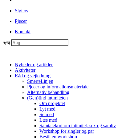
Støt os
Pjecer
Kontakt
Søg
Nyheder og artikler
Aktiviteter
Råd og vejledning
SmerteLinjen
Pjecer og informationsmateriale
Alternativ behandling
(Gen)find intimiteten
Om projektet
Lyt med
Se med
Læs med
Samtalekort om intimitet, sex og samliv
Workshop for singler og par
Bestil en workshop