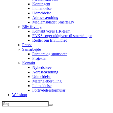
Kontingent
Indmeldelse
Udmeldelse
Adresseændring
Medlemsbladet SmerteLiv
Bliv frivillig
Kontakt vores HR-team
FAKS søger rådgivere til smertelinjen
Regler om frivillighed
Presse
Samarbejde
Partnere og sponsorer
Projekter
Kontakt
Nyhedsbrev
Adresseændring
Udmeldelse
Materialebestilling
Indmeldelse
Fortrydelsesformular
Webshop