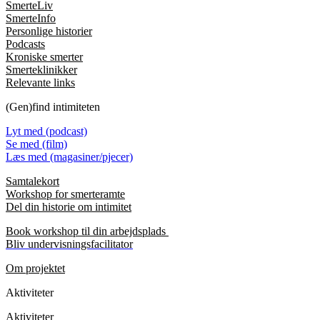
SmerteLiv
SmerteInfo
Personlige historier
Podcasts
Kroniske smerter
Smerteklinikker
Relevante links
(Gen)find intimiteten
Lyt med (podcast)
Se med (film)
Læs med (magasiner/pjecer)
Samtalekort
Workshop for smerteramte
Del din historie om intimitet
Book workshop til din arbejdsplads
Bliv undervisningsfacilitator
Om projektet
Aktiviteter
Aktiviteter