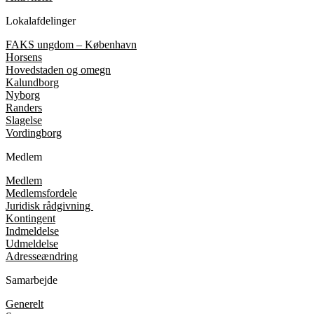
Lokalafdelinger
FAKS ungdom – København
Horsens
Hovedstaden og omegn
Kalundborg
Nyborg
Randers
Slagelse
Vordingborg
Medlem
Medlem
Medlemsfordele
Juridisk rådgivning
Kontingent
Indmeldelse
Udmeldelse
Adresseændring
Samarbejde
Generelt