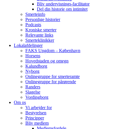
Bliv undervisnings-facilitator
Del din historie om intimitet
Smerteinfo
Personlige historier
Podcasts
Kroniske smerter
Relevante links
Smerteklinikker
Lokalafdelinger
FAKS Ungdom – København
Horsens
Hovedstaden og omegn
Kalundborg
Nyborg
Onlinegruppe for smerteramte
Onlinegruppe for pårørende
Randers
Slagelse
Vordingborg
Om os
Vi arbejder for
Bestyrelsen
Principper
Bliv medlem
Medlemsfordele