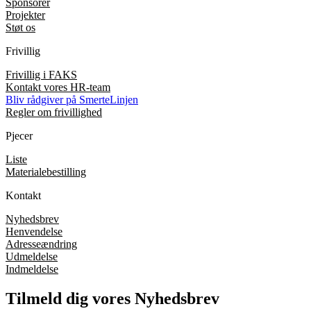
Sponsorer
Projekter
Støt os
Frivillig
Frivillig i FAKS
Kontakt vores HR-team
Bliv rådgiver på SmerteLinjen
Regler om frivillighed
Pjecer
Liste
Materialebestilling
Kontakt
Nyhedsbrev
Henvendelse
Adresseændring
Udmeldelse
Indmeldelse
Tilmeld dig vores Nyhedsbrev