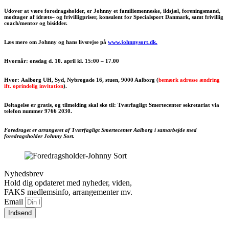
Udover at være foredragsholder, er Johnny et familiemenneske, ildsjæl, foreningsmand,
modtager af idræts– og frivilligpriser, konsulent for Specialsport Danmark, samt frivillig
coach/mentor og bisidder.
Læs mere om Johnny og hans livsrejse på
www.johnnysort.dk.
Hvornår: onsdag d. 10. april kl. 15:00 – 17.00
Hvor: Aalborg UH, Syd, Nybrogade 16, stuen, 9000 Aalborg (
bemærk adresse ændring
ift. oprindelig invitation
).
Deltagelse er gratis, og tilmelding skal ske til: Tværfagligt Smertecenter sekretariat via
telefon nummer 9766 2030.
Foredraget er arrangeret af
Tværfagligt
Smertecenter Aalborg i samarbejde med
foredragsholder Johnny Sort.
Nyhedsbrev
Hold dig opdateret med nyheder, viden,
FAKS medlemsinfo, arrangementer mv.
Email
Indsend