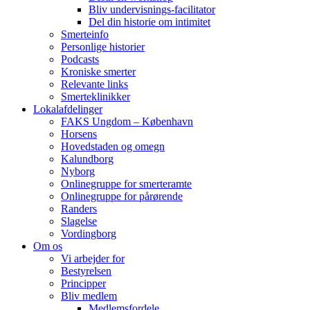
Bliv undervisnings-facilitator
Del din historie om intimitet
Smerteinfo
Personlige historier
Podcasts
Kroniske smerter
Relevante links
Smerteklinikker
Lokalafdelinger
FAKS Ungdom – København
Horsens
Hovedstaden og omegn
Kalundborg
Nyborg
Onlinegruppe for smerteramte
Onlinegruppe for pårørende
Randers
Slagelse
Vordingborg
Om os
Vi arbejder for
Bestyrelsen
Principper
Bliv medlem
Medlemsfordele