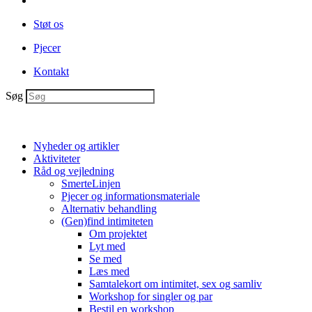
Støt os
Pjecer
Kontakt
Søg
Nyheder og artikler
Aktiviteter
Råd og vejledning
SmerteLinjen
Pjecer og informationsmateriale
Alternativ behandling
(Gen)find intimiteten
Om projektet
Lyt med
Se med
Læs med
Samtalekort om intimitet, sex og samliv
Workshop for singler og par
Bestil en workshop