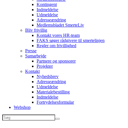
Kontingent
Indmeldelse
Udmeldelse
Adresseændring
Medlemsbladet SmerteLiv
Bliv frivillig
Kontakt vores HR-team
FAKS søger rådgivere til smertelinjen
Regler om frivillighed
Presse
Samarbejde
Partnere og sponsorer
Projekter
Kontakt
Nyhedsbrev
Adresseændring
Udmeldelse
Materialebestilling
Indmeldelse
Fortrydelsesformular
Webshop