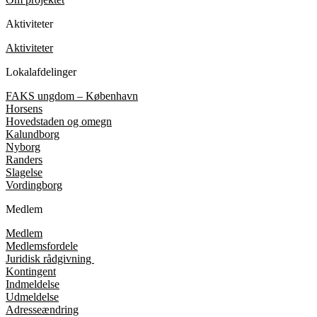
Aktiviteter
Aktiviteter
Lokalafdelinger
FAKS ungdom – København
Horsens
Hovedstaden og omegn
Kalundborg
Nyborg
Randers
Slagelse
Vordingborg
Medlem
Medlem
Medlemsfordele
Juridisk rådgivning
Kontingent
Indmeldelse
Udmeldelse
Adresseændring