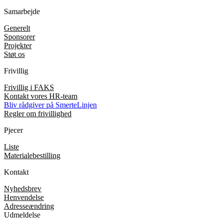
Samarbejde
Generelt
Sponsorer
Projekter
Støt os
Frivillig
Frivillig i FAKS
Kontakt vores HR-team
Bliv rådgiver på SmerteLinjen
Regler om frivillighed
Pjecer
Liste
Materialebestilling
Kontakt
Nyhedsbrev
Henvendelse
Adresseændring
Udmeldelse