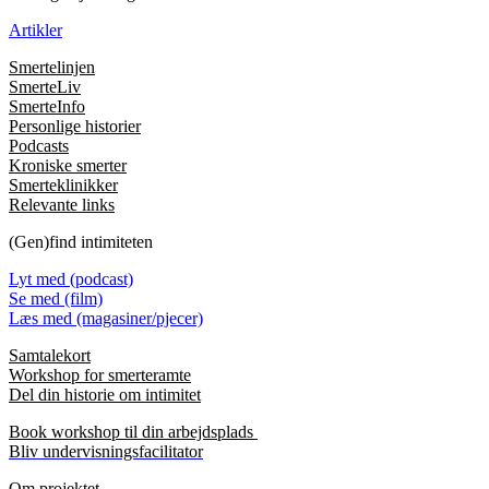
Artikler
Smertelinjen
SmerteLiv
SmerteInfo
Personlige historier
Podcasts
Kroniske smerter
Smerteklinikker
Relevante links
(Gen)find intimiteten
Lyt med (podcast)
Se med (film)
Læs med (magasiner/pjecer)
Samtalekort
Workshop for smerteramte
Del din historie om intimitet
Book workshop til din arbejdsplads
Bliv undervisningsfacilitator
Om projektet