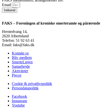
FAKS medlemsinfo, arrangementer mv.
Email
Indsend
FAKS – Foreningen af kroniske smerteramte og pårørende
Herstedvang 14,
2620 Albertslund
Telefon: 51 92 63 41
Email: faks@faks.dk
Kontakt os
Bliv medlem
SmerteLinjen
Samarbejde
Aktiviteter
Pjecer
Cookie & privatlivspolitik
Persondatapolitik
Facebook
Instagram
Youtube