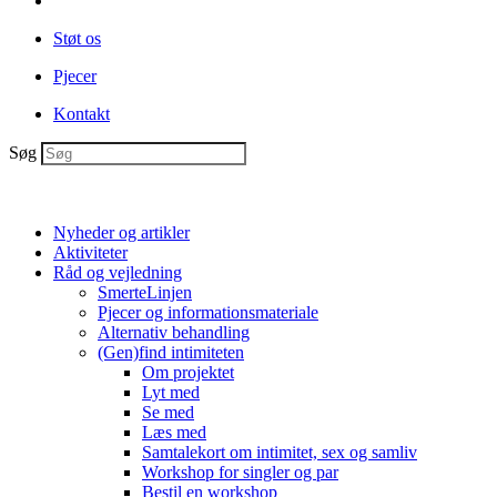
Støt os
Pjecer
Kontakt
Søg
Nyheder og artikler
Aktiviteter
Råd og vejledning
SmerteLinjen
Pjecer og informationsmateriale
Alternativ behandling
(Gen)find intimiteten
Om projektet
Lyt med
Se med
Læs med
Samtalekort om intimitet, sex og samliv
Workshop for singler og par
Bestil en workshop