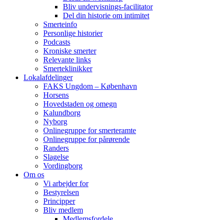
Bliv undervisnings-facilitator
Del din historie om intimitet
Smerteinfo
Personlige historier
Podcasts
Kroniske smerter
Relevante links
Smerteklinikker
Lokalafdelinger
FAKS Ungdom – København
Horsens
Hovedstaden og omegn
Kalundborg
Nyborg
Onlinegruppe for smerteramte
Onlinegruppe for pårørende
Randers
Slagelse
Vordingborg
Om os
Vi arbejder for
Bestyrelsen
Principper
Bliv medlem
Medlemsfordele