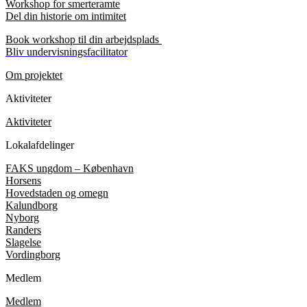
Workshop for smerteramte
Del din historie om intimitet
Book workshop til din arbejdsplads
Bliv undervisningsfacilitator
Om projektet
Aktiviteter
Aktiviteter
Lokalafdelinger
FAKS ungdom – København
Horsens
Hovedstaden og omegn
Kalundborg
Nyborg
Randers
Slagelse
Vordingborg
Medlem
Medlem