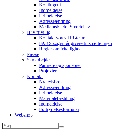
Kontingent
Indmeldelse
Udmeldelse
Adresseændring
Medlemsbladet SmerteLiv
Bliv frivillig
Kontakt vores HR-team
FAKS søger rådgivere til smertelinjen
Regler om frivillighed
Presse
Samarbejde
Partnere og sponsorer
Projekter
Kontakt
Nyhedsbrev
Adresseændring
Udmeldelse
Materialebestilling
Indmeldelse
Fortrydelsesformular
Webshop