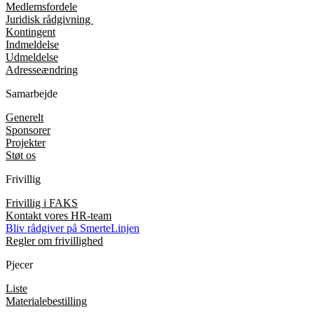
Medlemsfordele
Juridisk rådgivning
Kontingent
Indmeldelse
Udmeldelse
Adresseændring
Samarbejde
Generelt
Sponsorer
Projekter
Støt os
Frivillig
Frivillig i FAKS
Kontakt vores HR-team
Bliv rådgiver på SmerteLinjen
Regler om frivillighed
Pjecer
Liste
Materialebestilling