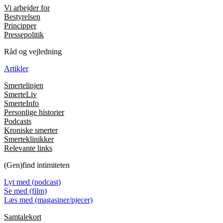
Vi arbejder for
Bestyrelsen
Principper
Pressepolitik
Råd og vejledning
Artikler
Smertelinjen
SmerteLiv
SmerteInfo
Personlige historier
Podcasts
Kroniske smerter
Smerteklinikker
Relevante links
(Gen)find intimiteten
Lyt med (podcast)
Se med (film)
Læs med (magasiner/pjecer)
Samtalekort