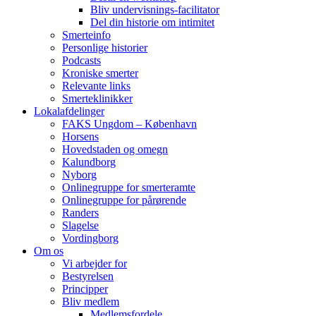
Bliv undervisnings-facilitator
Del din historie om intimitet
Smerteinfo
Personlige historier
Podcasts
Kroniske smerter
Relevante links
Smerteklinikker
Lokalafdelinger
FAKS Ungdom – København
Horsens
Hovedstaden og omegn
Kalundborg
Nyborg
Onlinegruppe for smerteramte
Onlinegruppe for pårørende
Randers
Slagelse
Vordingborg
Om os
Vi arbejder for
Bestyrelsen
Principper
Bliv medlem
Medlemsfordele