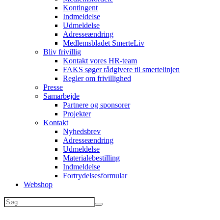
Kontingent
Indmeldelse
Udmeldelse
Adresseændring
Medlemsbladet SmerteLiv
Bliv frivillig
Kontakt vores HR-team
FAKS søger rådgivere til smertelinjen
Regler om frivillighed
Presse
Samarbejde
Partnere og sponsorer
Projekter
Kontakt
Nyhedsbrev
Adresseændring
Udmeldelse
Materialebestilling
Indmeldelse
Fortrydelsesformular
Webshop