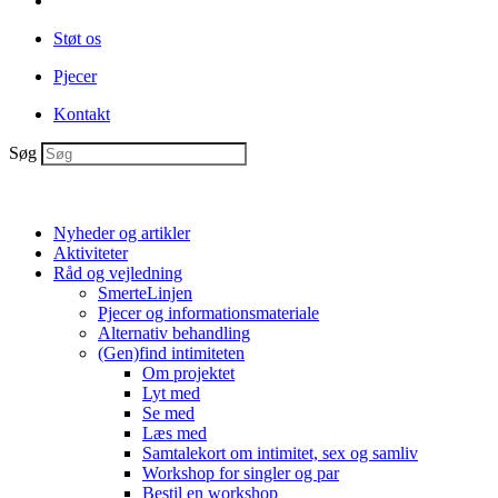
Støt os
Pjecer
Kontakt
Søg
Nyheder og artikler
Aktiviteter
Råd og vejledning
SmerteLinjen
Pjecer og informationsmateriale
Alternativ behandling
(Gen)find intimiteten
Om projektet
Lyt med
Se med
Læs med
Samtalekort om intimitet, sex og samliv
Workshop for singler og par
Bestil en workshop