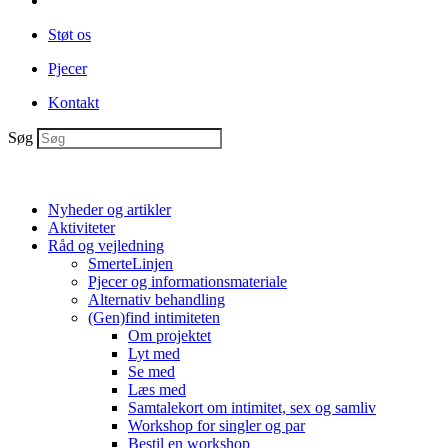
Støt os
Pjecer
Kontakt
Søg
Nyheder og artikler
Aktiviteter
Råd og vejledning
SmerteLinjen
Pjecer og informationsmateriale
Alternativ behandling
(Gen)find intimiteten
Om projektet
Lyt med
Se med
Læs med
Samtalekort om intimitet, sex og samliv
Workshop for singler og par
Bestil en workshop