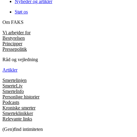
Nyheder og artikler
Støt os
Om FAKS
Vi arbejder for
Bestyrelsen
Principper
Pressepolitik
Råd og vejledning
Artikler
Smertelinjen
SmerteLiv
SmerteInfo
Personlige historier
Podcasts
Kroniske smerter
Smerteklinikker
Relevante links
(Gen)find intimiteten