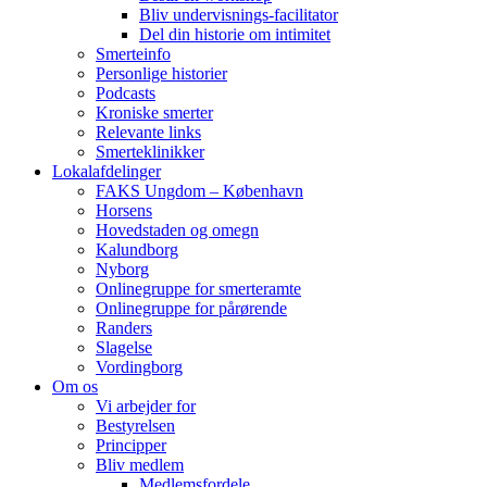
Bliv undervisnings-facilitator
Del din historie om intimitet
Smerteinfo
Personlige historier
Podcasts
Kroniske smerter
Relevante links
Smerteklinikker
Lokalafdelinger
FAKS Ungdom – København
Horsens
Hovedstaden og omegn
Kalundborg
Nyborg
Onlinegruppe for smerteramte
Onlinegruppe for pårørende
Randers
Slagelse
Vordingborg
Om os
Vi arbejder for
Bestyrelsen
Principper
Bliv medlem
Medlemsfordele