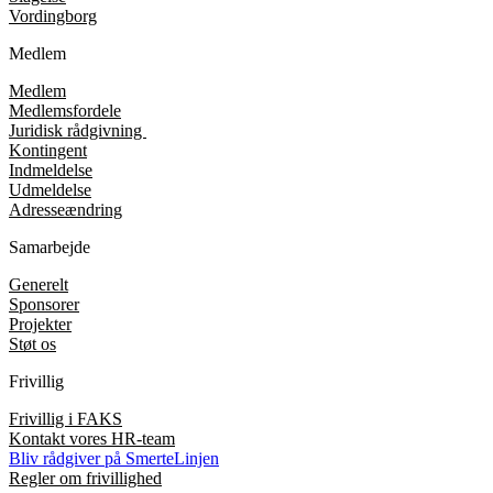
Vordingborg
Medlem
Medlem
Medlemsfordele
Juridisk rådgivning
Kontingent
Indmeldelse
Udmeldelse
Adresseændring
Samarbejde
Generelt
Sponsorer
Projekter
Støt os
Frivillig
Frivillig i FAKS
Kontakt vores HR-team
Bliv rådgiver på SmerteLinjen
Regler om frivillighed