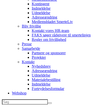
Kontingent
Indmeldelse
Udmeldelse
Adresseændring
Medlemsbladet SmerteLiv
Bliv frivillig
Kontakt vores HR-team
FAKS søger rådgivere til smertelinjen
Regler om frivillighed
Presse
Samarbejde
Partnere og sponsorer
Projekter
Kontakt
Nyhedsbrev
Adresseændring
Udmeldelse
Materialebestilling
Indmeldelse
Fortrydelsesformular
Webshop