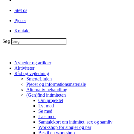
Støt os
Pjecer
Kontakt
Søg
Nyheder og artikler
Aktiviteter
Råd og vejledning
SmerteLinjen
Pjecer og informationsmateriale
Alternativ behandling
(Gen)find intimiteten
Om projektet
Lyt med
Se med
Læs med
Samtalekort om intimitet, sex og samliv
Workshop for singler og par
Bestil en workshop