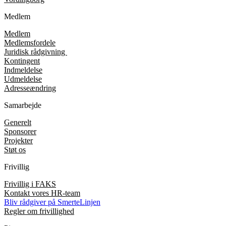
Medlem
Medlem
Medlemsfordele
Juridisk rådgivning
Kontingent
Indmeldelse
Udmeldelse
Adresseændring
Samarbejde
Generelt
Sponsorer
Projekter
Støt os
Frivillig
Frivillig i FAKS
Kontakt vores HR-team
Bliv rådgiver på SmerteLinjen
Regler om frivillighed