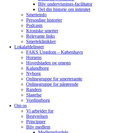
Bliv undervisnings-facilitator
Del din historie om intimitet
Smerteinfo
Personlige historier
Podcasts
Kroniske smerter
Relevante links
Smerteklinikker
Lokalafdelinger
FAKS Ungdom – København
Horsens
Hovedstaden og omegn
Kalundborg
Nyborg
Onlinegruppe for smerteramte
Onlinegruppe for pårørende
Randers
Slagelse
Vordingborg
Om os
Vi arbejder for
Bestyrelsen
Principper
Bliv medlem
Medlemsfordele