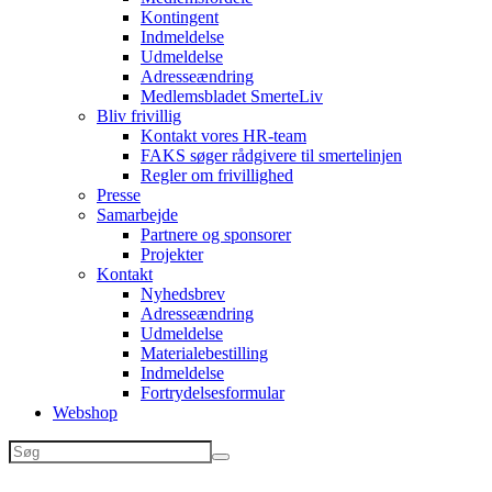
Kontingent
Indmeldelse
Udmeldelse
Adresseændring
Medlemsbladet SmerteLiv
Bliv frivillig
Kontakt vores HR-team
FAKS søger rådgivere til smertelinjen
Regler om frivillighed
Presse
Samarbejde
Partnere og sponsorer
Projekter
Kontakt
Nyhedsbrev
Adresseændring
Udmeldelse
Materialebestilling
Indmeldelse
Fortrydelsesformular
Webshop