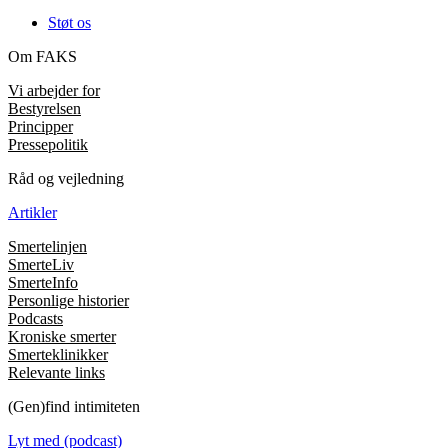
Støt os
Om FAKS
Vi arbejder for
Bestyrelsen
Principper
Pressepolitik
Råd og vejledning
Artikler
Smertelinjen
SmerteLiv
SmerteInfo
Personlige historier
Podcasts
Kroniske smerter
Smerteklinikker
Relevante links
(Gen)find intimiteten
Lyt med (podcast)