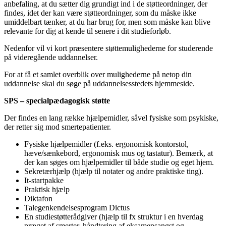
anbefaling, at du sætter dig grundigt ind i de støtteordninger, der
findes, idet der kan være støtteordninger, som du måske ikke
umiddelbart tænker, at du har brug for, men som måske kan blive
relevante for dig at kende til senere i dit studieforløb.
Nedenfor vil vi kort præsentere støttemulighederne for studerende
på videregående uddannelser.
For at få et samlet overblik over mulighederne på netop din
uddannelse skal du søge på uddannelsesstedets hjemmeside.
SPS – specialpædagogisk støtte
Der findes en lang række hjælpemidler, såvel fysiske som psykiske,
der retter sig mod smertepatienter.
Fysiske hjælpemidler (f.eks. ergonomisk kontorstol,
hæve/sænkebord, ergonomisk mus og tastatur). Bemærk, at
der kan søges om hjælpemidler til både studie og eget hjem.
Sekretærhjælp (hjælp til notater og andre praktiske ting).
It-startpakke
Praktisk hjælp
Diktafon
Talegenkendelsesprogram Dictus
En studiestøtterådgiver (hjælp til fx struktur i en hverdag
præget af smerter, håndtering af eksamensangst og