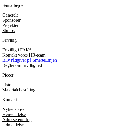
Samarbejde
Generelt
Sponsorer
Projekter
Støt os
Frivillig
Frivillig i FAKS
Kontakt vores HR-team
Bliv rådgiver på SmerteLinjen
Regler om frivillighed
Pjecer
Liste
Materialebestilling
Kontakt
Nyhedsbrev
Henvendelse
Adresseændring
Udmeldelse