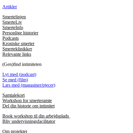
Artikler
Smertelinjen
SmerteLiv
SmerteInfo
Personlige historier
Podcasts
Kroniske smerter
Smerteklinikker
Relevante links
(Gen)find intimiteten
Lyt med (podcast)
Se med (film)
Læs med (magasiner/pjecer)
Samtalekort
Workshop for smerteramte
Del din historie om intimitet
Book workshop til din arbejdsplads
Bliv undervisningsfacilitator
Om projektet