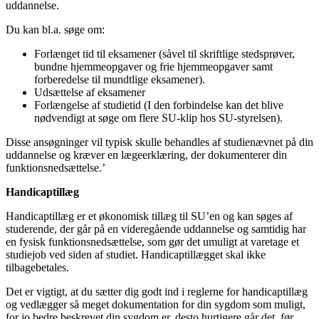
uddannelse.
Du kan bl.a. søge om:
Forlænget tid til eksamener (såvel til skriftlige stedsprøver,
bundne hjemmeopgaver og frie hjemmeopgaver samt
forberedelse til mundtlige eksamener).
Udsættelse af eksamener
Forlængelse af studietid (I den forbindelse kan det blive
nødvendigt at søge om flere SU-klip hos SU-styrelsen).
Disse ansøgninger vil typisk skulle behandles af studienævnet på din
uddannelse og kræver en lægeerklæring, der dokumenterer din
funktionsnedsættelse.’
Handicaptillæg
Handicaptillæg er et økonomisk tillæg til SU’en og kan søges af
studerende, der går på en videregående uddannelse og samtidig har
en fysisk funktionsnedsættelse, som gør det umuligt at varetage et
studiejob ved siden af studiet. Handicaptillægget skal ikke
tilbagebetales.
Det er vigtigt, at du sætter dig godt ind i reglerne for handicaptillæg
og vedlægger så meget dokumentation for din sygdom som muligt,
for jo bedre beskrevet din sygdom er, desto hurtigere går det, før