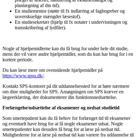
planlægning af din tid).
En studiementor (støtte til fx indlæring af fagbegreber og
uoverskuelige mængder læsestof).
En studiesekretær (hjælp til fx notater i undervisningen og
transskribering af lydfiler).
Nogle af hjælpemidlerne kan du få brug for under hele dit studie,
mens der vil være andre hjælpemidler, som du kun har brug for i en
kortere periode.
Du kan læse mere om ovenstående hjælpemidler på
https://www.spsu.dk/
.
Kontakt SPS-kontoret på dit uddannelsessted for at høre nærmere
om dine muligheder for SPS. Ansøgningen om SPS kræver en
lægeerklæring, der dokumenterer din funktionsnedsættelse.
Forlængelse/udsættelse af eksamener og nedsat studietid
Som smertepatient kan du få behov for forlænget tid til eksamener
og eventuelt have brug for at få nogle eksamener udsat. Nogle
smertepatienter kan desuden få brug for at læse på nedsat tid.
Mulighederne for at læse på nedsat tid kan variere fra uddannelse til