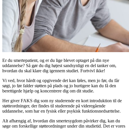
Er du smertepatient, og er du lige blevet optaget på din nye
uddannelse? Så gør du dig højest sandsynligt en del tanker om,
hvordan du skal klare dig igennem studiet. Fortvivl ikke!
Vi ved, hvor hårdt og opgivende det kan føles, men jo før, du får
søgt, jo før falder støtten på plads og jo hurtigere kan du få den
berettigede hjælp og koncentrere dig om dit studie.
Her giver FAKS dig som ny studerende en kort introduktion til de
støtteordninger, der findes til studerende på videregående
uddannelse, som har en fysisk eller psykisk funktionsnedsættelse.
Alt afhængig af, hvordan din smertesygdom påvirker dig, kan du
søge om forskellige støtteordninger under din studietid. Det er vores