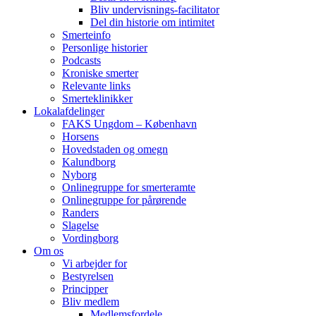
Bliv undervisnings-facilitator
Del din historie om intimitet
Smerteinfo
Personlige historier
Podcasts
Kroniske smerter
Relevante links
Smerteklinikker
Lokalafdelinger
FAKS Ungdom – København
Horsens
Hovedstaden og omegn
Kalundborg
Nyborg
Onlinegruppe for smerteramte
Onlinegruppe for pårørende
Randers
Slagelse
Vordingborg
Om os
Vi arbejder for
Bestyrelsen
Principper
Bliv medlem
Medlemsfordele