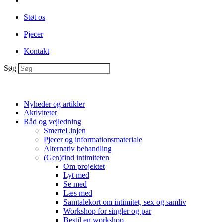
Støt os
Pjecer
Kontakt
Søg
Nyheder og artikler
Aktiviteter
Råd og vejledning
SmerteLinjen
Pjecer og informationsmateriale
Alternativ behandling
(Gen)find intimiteten
Om projektet
Lyt med
Se med
Læs med
Samtalekort om intimitet, sex og samliv
Workshop for singler og par
Bestil en workshop