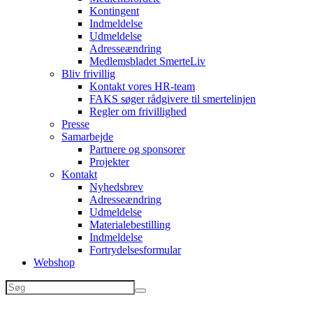
Kontingent
Indmeldelse
Udmeldelse
Adresseændring
Medlemsbladet SmerteLiv
Bliv frivillig
Kontakt vores HR-team
FAKS søger rådgivere til smertelinjen
Regler om frivillighed
Presse
Samarbejde
Partnere og sponsorer
Projekter
Kontakt
Nyhedsbrev
Adresseændring
Udmeldelse
Materialebestilling
Indmeldelse
Fortrydelsesformular
Webshop