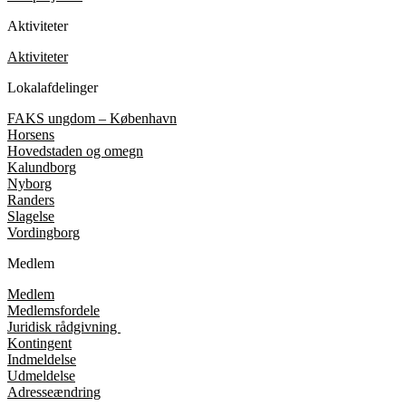
Aktiviteter
Aktiviteter
Lokalafdelinger
FAKS ungdom – København
Horsens
Hovedstaden og omegn
Kalundborg
Nyborg
Randers
Slagelse
Vordingborg
Medlem
Medlem
Medlemsfordele
Juridisk rådgivning
Kontingent
Indmeldelse
Udmeldelse
Adresseændring