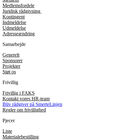
Medlemsfordele
Juridisk rådgivning
Kontingent
Indmeldelse
Udmeldelse
Adresseændring
Samarbejde
Generelt
Sponsorer
Projekter
Støt os
Frivillig
Frivillig i FAKS
Kontakt vores HR-team
Bliv rådgiver på SmerteLinjen
Regler om frivillighed
Pjecer
Liste
Materialebestilling