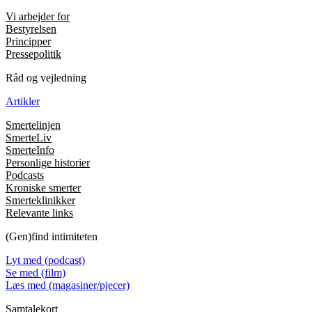
Vi arbejder for
Bestyrelsen
Principper
Pressepolitik
Råd og vejledning
Artikler
Smertelinjen
SmerteLiv
SmerteInfo
Personlige historier
Podcasts
Kroniske smerter
Smerteklinikker
Relevante links
(Gen)find intimiteten
Lyt med (podcast)
Se med (film)
Læs med (magasiner/pjecer)
Samtalekort