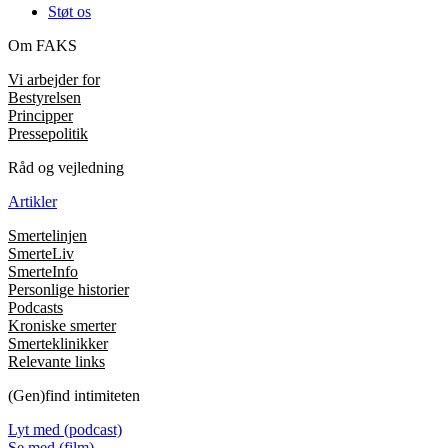
Støt os
Om FAKS
Vi arbejder for
Bestyrelsen
Principper
Pressepolitik
Råd og vejledning
Artikler
Smertelinjen
SmerteLiv
SmerteInfo
Personlige historier
Podcasts
Kroniske smerter
Smerteklinikker
Relevante links
(Gen)find intimiteten
Lyt med (podcast)
Se med (film)