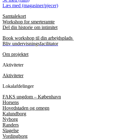
Læs med (magasiner/pjecer)
Samtalekort
Workshop for smerteramte
Del din historie om intimitet
Book workshop til din arbejdsplads
Bliv undervisningsfacilitator
Om projektet
Aktiviteter
Aktiviteter
Lokalafdelinger
FAKS ungdom – København
Horsens
Hovedstaden og omegn
Kalundborg
Nyborg
Randers
Slagelse
Vordingborg