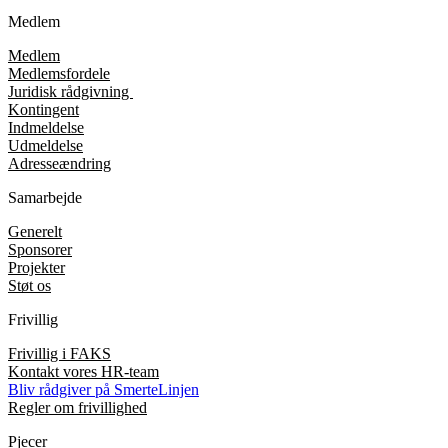
Medlem
Medlem
Medlemsfordele
Juridisk rådgivning
Kontingent
Indmeldelse
Udmeldelse
Adresseændring
Samarbejde
Generelt
Sponsorer
Projekter
Støt os
Frivillig
Frivillig i FAKS
Kontakt vores HR-team
Bliv rådgiver på SmerteLinjen
Regler om frivillighed
Pjecer