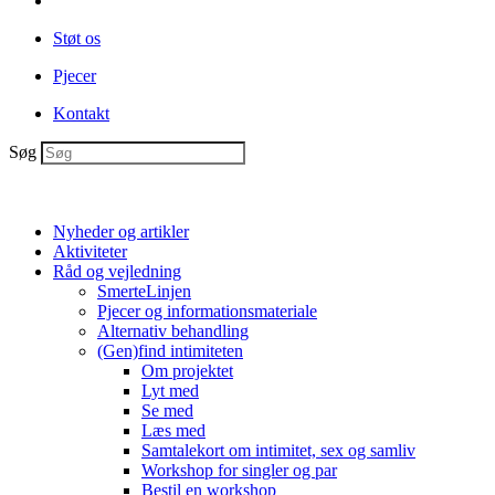
Støt os
Pjecer
Kontakt
Søg
Nyheder og artikler
Aktiviteter
Råd og vejledning
SmerteLinjen
Pjecer og informationsmateriale
Alternativ behandling
(Gen)find intimiteten
Om projektet
Lyt med
Se med
Læs med
Samtalekort om intimitet, sex og samliv
Workshop for singler og par
Bestil en workshop