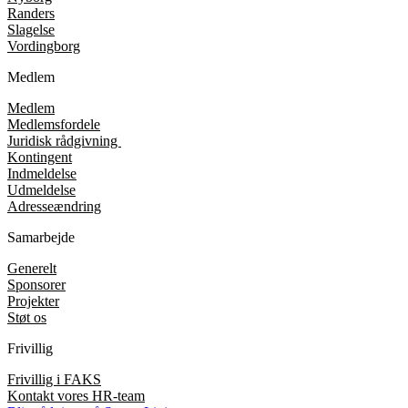
Randers
Slagelse
Vordingborg
Medlem
Medlem
Medlemsfordele
Juridisk rådgivning
Kontingent
Indmeldelse
Udmeldelse
Adresseændring
Samarbejde
Generelt
Sponsorer
Projekter
Støt os
Frivillig
Frivillig i FAKS
Kontakt vores HR-team