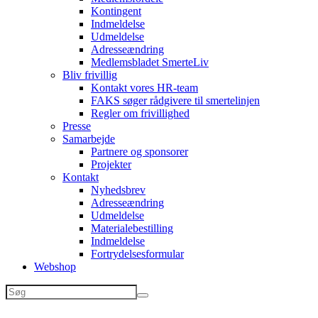
Kontingent
Indmeldelse
Udmeldelse
Adresseændring
Medlemsbladet SmerteLiv
Bliv frivillig
Kontakt vores HR-team
FAKS søger rådgivere til smertelinjen
Regler om frivillighed
Presse
Samarbejde
Partnere og sponsorer
Projekter
Kontakt
Nyhedsbrev
Adresseændring
Udmeldelse
Materialebestilling
Indmeldelse
Fortrydelsesformular
Webshop