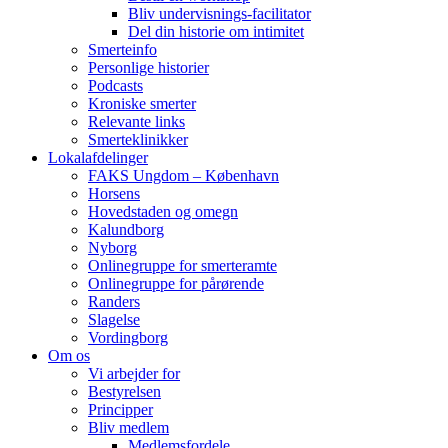
Bliv undervisnings-facilitator
Del din historie om intimitet
Smerteinfo
Personlige historier
Podcasts
Kroniske smerter
Relevante links
Smerteklinikker
Lokalafdelinger
FAKS Ungdom – København
Horsens
Hovedstaden og omegn
Kalundborg
Nyborg
Onlinegruppe for smerteramte
Onlinegruppe for pårørende
Randers
Slagelse
Vordingborg
Om os
Vi arbejder for
Bestyrelsen
Principper
Bliv medlem
Medlemsfordele